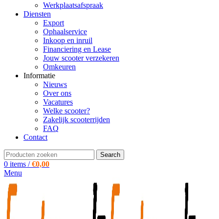
Werkplaatsafspraak
Diensten
Export
Ophaalservice
Inkoop en inruil
Financiering en Lease
Jouw scooter verzekeren
Omkeuren
Informatie
Nieuws
Over ons
Vacatures
Welke scooter?
Zakelijk scooterrijden
FAQ
Contact
Search
0
items
/
€
0,00
Menu