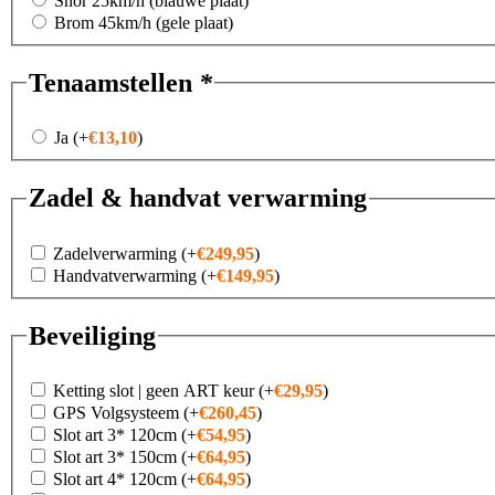
Snor 25km/h (blauwe plaat)
Brom 45km/h (gele plaat)
Tenaamstellen
*
Ja
(+
€
13,10
)
Zadel & handvat verwarming
Zadelverwarming
(+
€
249,95
)
Handvatverwarming
(+
€
149,95
)
Beveiliging
Ketting slot | geen ART keur
(+
€
29,95
)
GPS Volgsysteem
(+
€
260,45
)
Slot art 3* 120cm
(+
€
54,95
)
Slot art 3* 150cm
(+
€
64,95
)
Slot art 4* 120cm
(+
€
64,95
)