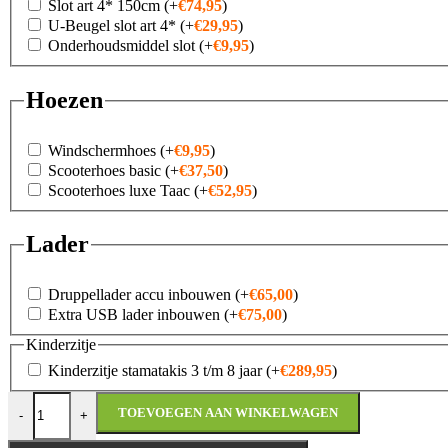
Slot art 4* 150cm
(+
€
74,95
)
U-Beugel slot art 4*
(+
€
29,95
)
Onderhoudsmiddel slot
(+
€
9,95
)
Hoezen
Windschermhoes
(+
€
9,95
)
Scooterhoes basic
(+
€
37,50
)
Scooterhoes luxe Taac
(+
€
52,95
)
Lader
Druppellader accu inbouwen
(+
€
65,00
)
Extra USB lader inbouwen
(+
€
75,00
)
Kinderzitje
Kinderzitje stamatakis 3 t/m 8 jaar
(+
€
289,95
)
Yadea Y1S City aantal
TOEVOEGEN AAN WINKELWAGEN
-
+