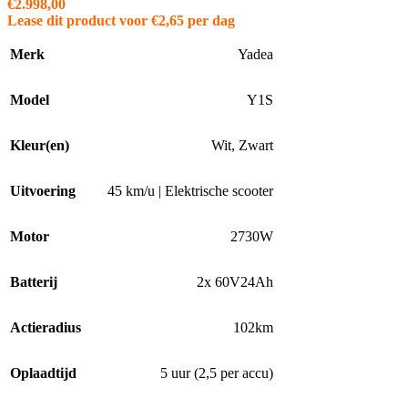
€
2.998,00
Lease dit product voor
€
2,65
per dag
Merk
Yadea
Model
Y1S
Kleur(en)
Wit
,
Zwart
Uitvoering
45 km/u | Elektrische scooter
Motor
2730W
Batterij
2x 60V24Ah
Actieradius
102km
Oplaadtijd
5 uur (2,5 per accu)