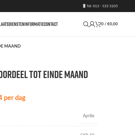
Tel: 013 - 533 5205
LAATS
DIENSTEN
INFORMATIE
CONTACT
0
/
€
0,00
INDE MAAND
VOORDEEL TOT EINDE MAAND
4
per dag
Aprilia