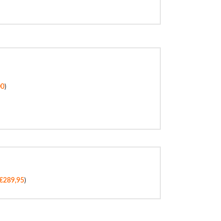
00
)
€
289,95
)