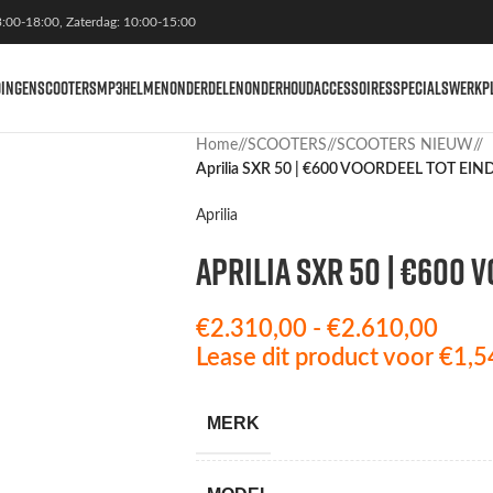
3:00-18:00, Zaterdag: 10:00-15:00
DINGEN
SCOOTERS
MP3
HELMEN
ONDERDELEN
ONDERHOUD
ACCESSOIRES
SPECIALS
WERKP
Home
/
SCOOTERS
/
SCOOTERS NIEUW
/
Aprilia SXR 50 | €600 VOORDEEL TOT E
Aprilia
Aprilia SXR 50 | €600 
€
2.310,00
-
€
2.610,00
Lease dit product voor
€
1,5
MERK