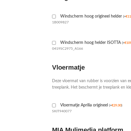
Windscherm hoog origineel helder
(
+
€
11
1B009827
Windscherm hoog helder ISOTTA
(
+
€
10
0419SC2975_A166
Vloermatje
Deze vloermat van rubber is voorzien van e
treeplank. Het beschermt je treeplank en kl
Vloermatje Aprilia origineel
(
+
€
29,00
)
SKIT940077
MIA Mulimedia platform