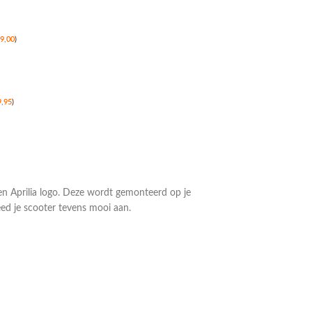
9,00
)
9,95
)
en Aprilia logo. Deze wordt gemonteerd op je
eed je scooter tevens mooi aan.