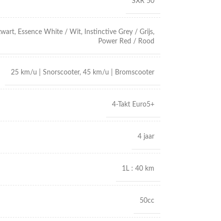
SXR 50
zwart
,
Essence White / Wit
,
Instinctive Grey / Grijs
,
Power Red / Rood
25 km/u | Snorscooter
,
45 km/u | Bromscooter
4-Takt Euro5+
4 jaar
1L : 40 km
50cc