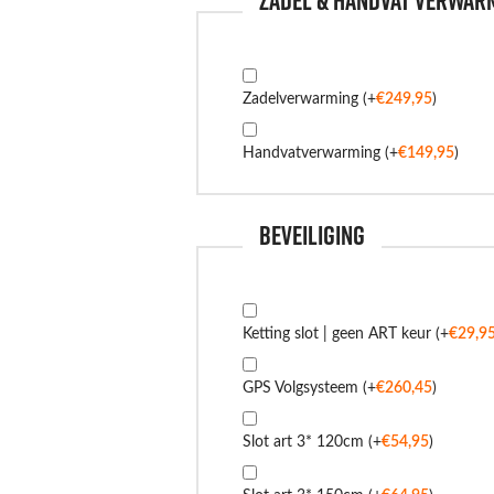
Zadel & handvat verwar
Zadelverwarming
(+
€
249,95
)
Handvatverwarming
(+
€
149,95
)
Beveiliging
Ketting slot | geen ART keur
(+
€
29,9
GPS Volgsysteem
(+
€
260,45
)
Slot art 3* 120cm
(+
€
54,95
)