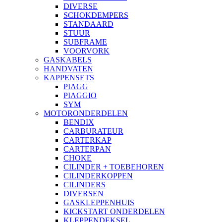
DIVERSE
SCHOKDEMPERS
STANDAARD
STUUR
SUBFRAME
VOORVORK
GASKABELS
HANDVATEN
KAPPENSETS
PIAGG
PIAGGIO
SYM
MOTORONDERDELEN
BENDIX
CARBURATEUR
CARTERKAP
CARTERPAN
CHOKE
CILINDER + TOEBEHOREN
CILINDERKOPPEN
CILINDERS
DIVERSEN
GASKLEPPENHUIS
KICKSTART ONDERDELEN
KLEPPENDEKSEL