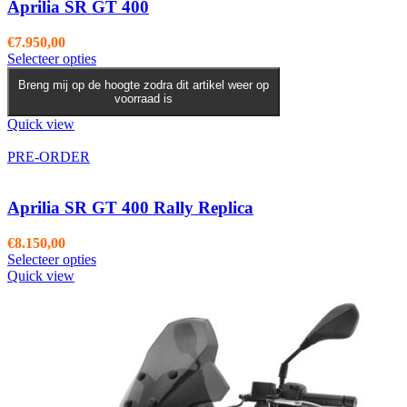
worden
Aprilia SR GT 400
op
de
€
7.950,00
productpagina
Dit
Selecteer opties
product
Breng mij op de hoogte zodra dit artikel weer op
heeft
voorraad is
meerdere
variaties.
Quick view
Deze
optie
PRE-ORDER
kan
gekozen
worden
Aprilia SR GT 400 Rally Replica
op
de
€
8.150,00
productpagina
Selecteer opties
Quick view