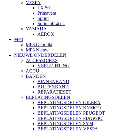
VESPA
LX 50
Primavera
Sprint
Sprint 50 4t e2
YAMAHA
AEROX
MP3
MP3 Gebruikt
MP3 Nieuw
NIEUWE ONDERDELEN
ACCESSOIRES
VERLICHTING
ACCU
BANDEN
BINNENBAND
BUITENBAND
REPARATIESET
BEPLATINGSDELEN
BEPLATINGSDELEN GILERA
BEPLATINGSDELEN KYMCO
BEPLATINGSDELEN PEUGEOT
BEPLATINGSDELEN PIAGGIO
BEPLATINGSDELEN SYM
BEPLATINGSDELEN VESPA