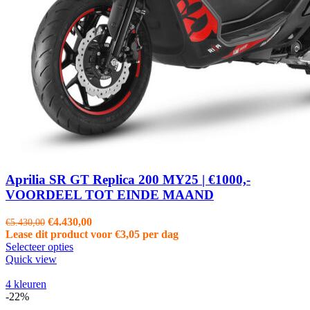
Aprilia SR GT Replica 200 MY25 | €1000,-
VOORDEEL TOT EINDE MAAND
Oorspronkelijke
Huidige
€
4.430,00
€
5.430,00
prijs
prijs
Lease dit product voor
€
3,05
per dag
was:
is:
Selecteer opties
€5.430,00.
€4.430,00.
Quick view
4 kleuren
-22%