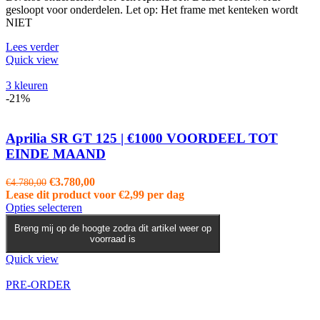
gesloopt voor onderdelen. Let op: Het frame met kenteken wordt
NIET
Lees verder
Quick view
3 kleuren
-21%
Aprilia SR GT 125 | €1000 VOORDEEL TOT
EINDE MAAND
Oorspronkelijke
Huidige
€
3.780,00
€
4.780,00
prijs
prijs
Lease dit product voor
€
2,99
per dag
was:
Dit
is:
Opties selecteren
€4.780,00.
product
€3.780,00.
Breng mij op de hoogte zodra dit artikel weer op
heeft
voorraad is
meerdere
variaties.
Quick view
Deze
optie
PRE-ORDER
kan
gekozen