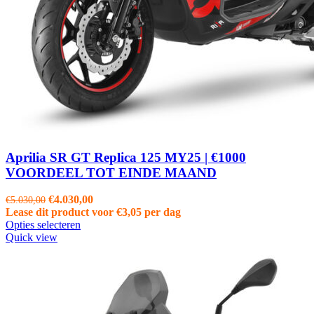
Aprilia SR GT Replica 125 MY25 | €1000
VOORDEEL TOT EINDE MAAND
Oorspronkelijke
Huidige
€
4.030,00
€
5.030,00
prijs
prijs
Lease dit product voor
€
3,05
per dag
was:
is:
Opties selecteren
€5.030,00.
€4.030,00.
Quick view