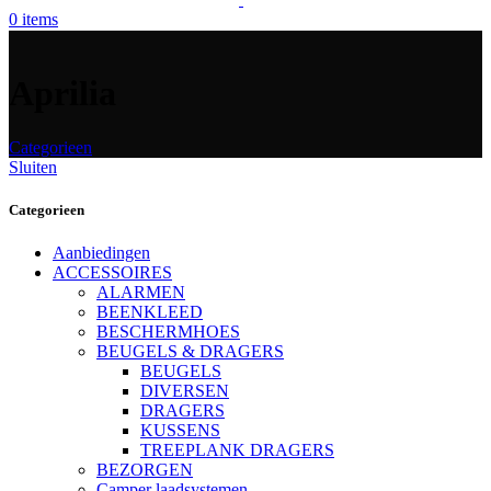
0
items
Aprilia
Categorieen
Sluiten
Categorieen
Aanbiedingen
ACCESSOIRES
ALARMEN
BEENKLEED
BESCHERMHOES
BEUGELS & DRAGERS
BEUGELS
DIVERSEN
DRAGERS
KUSSENS
TREEPLANK DRAGERS
BEZORGEN
Camper laadsystemen