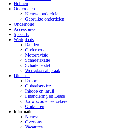
Helmen
Onderdelen
Nieuwe onderdelen
Gebruikte onderdelen
Onderhoud
Accessoires
Specials
Werkplaats
Banden
Onderhoud
Motorrevisie
Schadetaxatie
Schadeherstel
Werkplaatsafspraak
Diensten
Export
Ophaalservice
Inkoop en inruil
Financiering en Lease
Jouw scooter verzekeren
Omkeuren
Informatie
Nieuws
Over ons
Vacatures