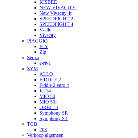
KISBEE
NEW VIVACITY
New Vivacity 4t
SPEEDFIGHT 2
SPEEDFIGHT 4
V-clic
Vivacity
PIAGGIO
FLY
Zip
Senzo
e-riva
SYM
ALLO
FIDDLE 2
Fiddle 2 euro 4
Jet 14
MIO 50
MIO 50I
ORBIT 3
Symphony SR
Symphony ST
TGB
203
Verkoop algemeen