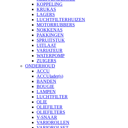
KOPPELING
KRUKAS
LAGERS
LUCHTFILTERHUIZEN
MOTORRUBBERS
NOKKENAS
PAKKINGEN
SPRUITSTUK
UITLAAT
VARIATEUR
WATERPOMP
ZUIGERS
ONDERHOUD
ACCU
ACCUlader(s)
BANDEN
BOUGIE
LAMPEN
LUCHTFILTER
OLIE
OLIEFILTER
OLIEFILTERS
V-SNAAR
VARIOROLLEN
VARIOROLSET