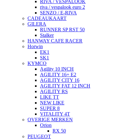
RIVA / VESPALOOK
riva / vespalook euro 2
SENZO / E-RIVA
CADEAUKAART
GILERA
RUNNER SP RST 50
Stalker
HANWAY CAFE RACER
Horwin
EK1
SK1
KYMCO
Agility 10 INCH
AGILITY 16+ E2
AGILITY CITY 16
AGILITY FAT 12 INCH
AGILITY RS
LIKE TT
NEW LIKE
SUPER 8
VITALITY 4T
OVERIGE MERKEN
Orion
RX 50
PEUGEOT