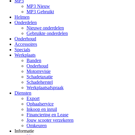
MP3
MP3 Nieuw
MP3 Gebruikt
Helmen
Onderdelen
Nieuwe onderdelen
Gebruikte onderdelen
Onderhoud
Accessoires
Specials
Werkplaats
Banden
Onderhoud
Motorrevisie
Schadetaxatie
Schadeherstel
Werkplaatsafspraak
Diensten
Export
Ophaalservice
Inkoop en inruil
Financiering en Lease
Jouw scooter verzekeren
Omkeuren
Informatie