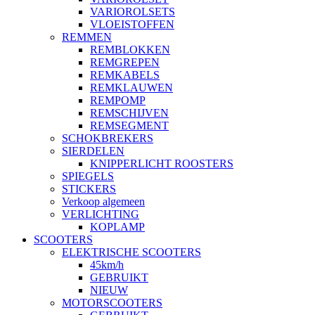
VARIOROLSETS
VLOEISTOFFEN
REMMEN
REMBLOKKEN
REMGREPEN
REMKABELS
REMKLAUWEN
REMPOMP
REMSCHIJVEN
REMSEGMENT
SCHOKBREKERS
SIERDELEN
KNIPPERLICHT ROOSTERS
SPIEGELS
STICKERS
Verkoop algemeen
VERLICHTING
KOPLAMP
SCOOTERS
ELEKTRISCHE SCOOTERS
45km/h
GEBRUIKT
NIEUW
MOTORSCOOTERS