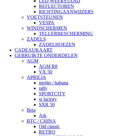
LED WEERSTAND
REFLECTOREN
RICHTINGAANWIJZERS
VOETSTEUNEN
VESPA
WINDSCHERMEN
TELLERBESCHERMING
ZADELS
ZADELHOEZEN
CADEAUKAART
GEBRUIKTE ONDERDELEN
AGM
AGM R8
VX 50
APRILIA
mojito / habana
rally
SPORTCITY
sr factory
SXR 50
Beta
Ark
BTC / CHINA
Old classic
RETRO