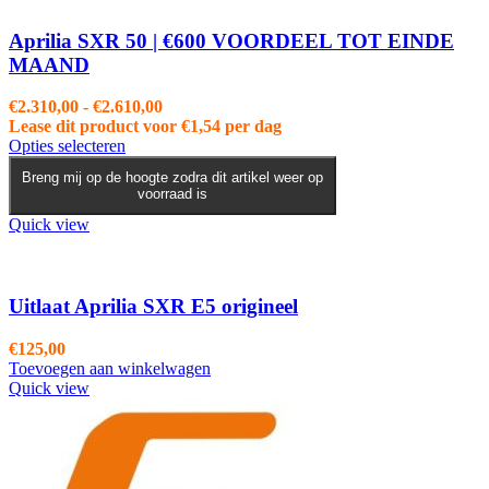
Aprilia SXR 50 | €600 VOORDEEL TOT EINDE
MAAND
Prijsklasse:
€
2.310,00
-
€
2.610,00
€2.310,00
Lease dit product voor
€
1,54
per dag
Dit
tot
Opties selecteren
product
€2.610,00
Breng mij op de hoogte zodra dit artikel weer op
heeft
voorraad is
meerdere
variaties.
Quick view
Deze
optie
kan
gekozen
Uitlaat Aprilia SXR E5 origineel
worden
op
€
125,00
de
Toevoegen aan winkelwagen
productpagina
Quick view