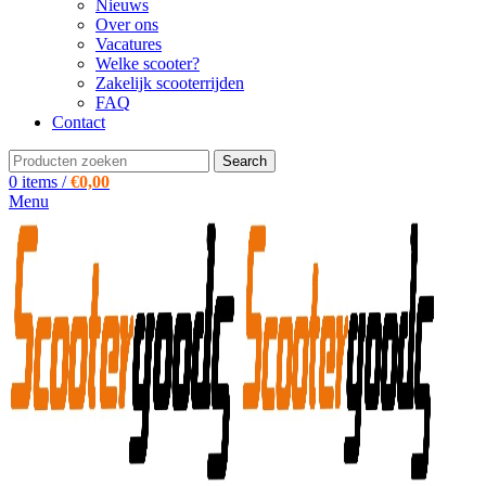
Nieuws
Over ons
Vacatures
Welke scooter?
Zakelijk scooterrijden
FAQ
Contact
Search
0
items
/
€
0,00
Menu