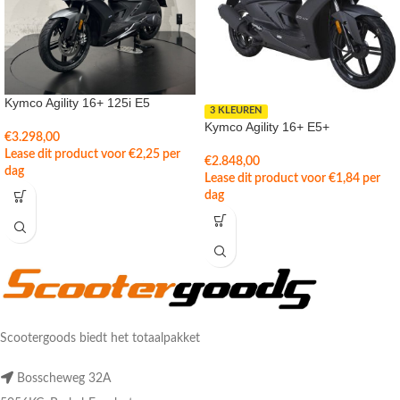
Kymco Agility 16+ 125i E5
3 KLEUREN
Kymco Agility 16+ E5+
€
3.298,00
Lease dit product voor
€
2,25
per
€
2.848,00
dag
Lease dit product voor
€
1,84
per
dag
Scootergoods biedt het totaalpakket
Bosscheweg 32A