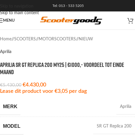
Tel: 013 - 533 5205
Skip to navigation
Skip to main content
MENU
Home
/
SCOOTERS
/
MOTORSCOOTERS
/
NIEUW
Aprilia
Aprilia SR GT Replica 200 MY25 | €1000,- VOORDEEL TOT EINDE
MAAND
€
4.430,00
€
5.430,00
Lease dit product voor
€
3,05
per dag
MERK
Aprilia
MODEL
SR GT Replica 200