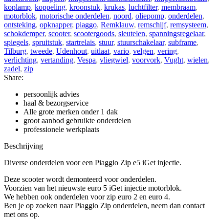
koplamp
,
koppeling
,
kroonstuk
,
krukas
,
luchtfilter
,
membraam
,
motorblok
,
motorische onderdelen
,
noord
,
oliepomp
,
onderdelen
,
ontsteking
,
opknapper
,
piaggo
,
Remklauw
,
remschijf
,
remsysteem
,
schokdemper
,
scooter
,
scootergoods
,
sleutelen
,
spanningsregelaar
,
spiegels
,
spruitstuk
,
startrelais
,
stuur
,
stuurschakelaar
,
subframe
,
Tilburg
,
tweede
,
Udenhout
,
uitlaat
,
vario
,
velgen
,
vering
,
verlichting
,
vertanding
,
Vespa
,
vliegwiel
,
voorvork
,
Vught
,
wielen
,
zadel
,
zip
Share:
persoonlijk advies
haal & bezorgservice
Alle grote merken onder 1 dak
groot aanbod gebruikte onderdelen
professionele werkplaats
Beschrijving
Diverse onderdelen voor een Piaggio Zip e5 iGet injectie.
Deze scooter wordt demonteerd voor onderdelen.
Voorzien van het nieuwste euro 5 iGet injectie motorblok.
We hebben ook onderdelen voor zip euro 2 en euro 4.
Ben je op zoeken naar Piaggio Zip onderdelen, neem dan contact
met ons op.