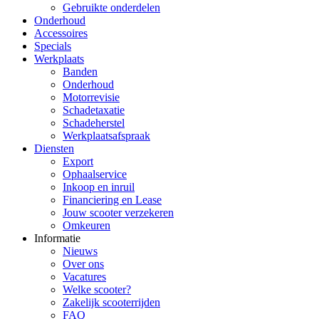
Gebruikte onderdelen
Onderhoud
Accessoires
Specials
Werkplaats
Banden
Onderhoud
Motorrevisie
Schadetaxatie
Schadeherstel
Werkplaatsafspraak
Diensten
Export
Ophaalservice
Inkoop en inruil
Financiering en Lease
Jouw scooter verzekeren
Omkeuren
Informatie
Nieuws
Over ons
Vacatures
Welke scooter?
Zakelijk scooterrijden
FAQ