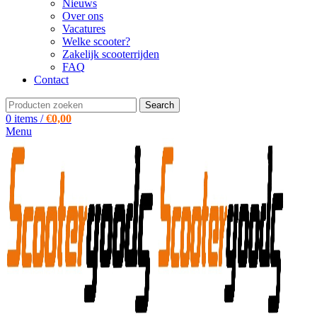
Nieuws
Over ons
Vacatures
Welke scooter?
Zakelijk scooterrijden
FAQ
Contact
Search
0
items
/
€
0,00
Menu