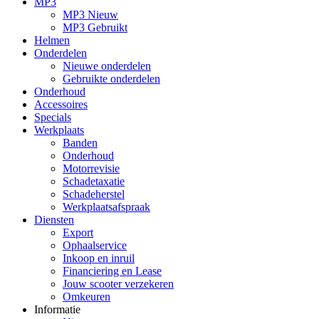
MP3
MP3 Nieuw
MP3 Gebruikt
Helmen
Onderdelen
Nieuwe onderdelen
Gebruikte onderdelen
Onderhoud
Accessoires
Specials
Werkplaats
Banden
Onderhoud
Motorrevisie
Schadetaxatie
Schadeherstel
Werkplaatsafspraak
Diensten
Export
Ophaalservice
Inkoop en inruil
Financiering en Lease
Jouw scooter verzekeren
Omkeuren
Informatie