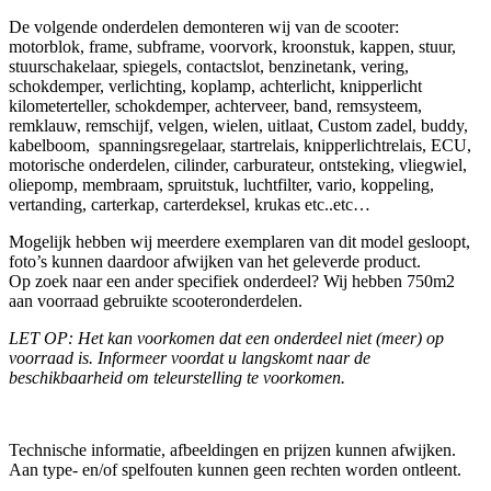
De volgende onderdelen demonteren wij van de scooter:
motorblok, frame, subframe, voorvork, kroonstuk, kappen, stuur,
stuurschakelaar, spiegels, contactslot, benzinetank, vering,
schokdemper, verlichting, koplamp, achterlicht, knipperlicht
kilometerteller, schokdemper, achterveer, band, remsysteem,
remklauw, remschijf, velgen, wielen, uitlaat, Custom zadel, buddy,
kabelboom, spanningsregelaar, startrelais, knipperlichtrelais, ECU,
motorische onderdelen, cilinder, carburateur, ontsteking, vliegwiel,
oliepomp, membraam, spruitstuk, luchtfilter, vario, koppeling,
vertanding, carterkap, carterdeksel, krukas etc..etc…
Mogelijk hebben wij meerdere exemplaren van dit model gesloopt,
foto’s kunnen daardoor afwijken van het geleverde product.
Op zoek naar een ander specifiek onderdeel? Wij hebben 750m2
aan voorraad gebruikte scooteronderdelen.
LET OP: Het kan voorkomen dat een onderdeel niet (meer) op
voorraad is. Informeer voordat u langskomt naar de
beschikbaarheid om teleurstelling te voorkomen.
Technische informatie, afbeeldingen en prijzen kunnen afwijken.
Aan type- en/of spelfouten kunnen geen rechten worden ontleent.