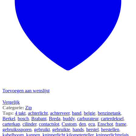
Toevoegen aan wenslijst
Vergelijk
Categorie:
Zip
Tags:
4 takt
,
achterlicht
,
achterveer
,
band
,
belgie
,
benzinetank
,
Berkel
,
bosch
,
Brabant
,
Breda
,
buddy
,
carburateur
,
carterdeksel
,
carterkap
,
cilinder
,
contactslot
,
Custom
,
den
,
ecu
,
Enschot
,
frame
,
gebruikssporen
,
gebruikt
,
gebruikte
,
hands
,
herstel
,
herstellen
,
kabelboom
,
kappen
,
knipperlicht kilometerteller
,
knipperlichtrelais
,