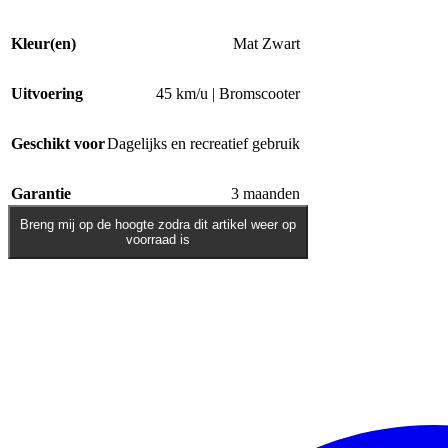
Kleur(en)
Mat Zwart
Uitvoering
45 km/u | Bromscooter
Geschikt voor
Dagelijks en recreatief gebruik
Garantie
3 maanden
Breng mij op de hoogte zodra dit artikel weer op
voorraad is