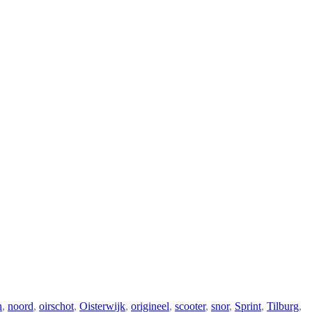
n
,
noord
,
oirschot
,
Oisterwijk
,
origineel
,
scooter
,
snor
,
Sprint
,
Tilburg
,