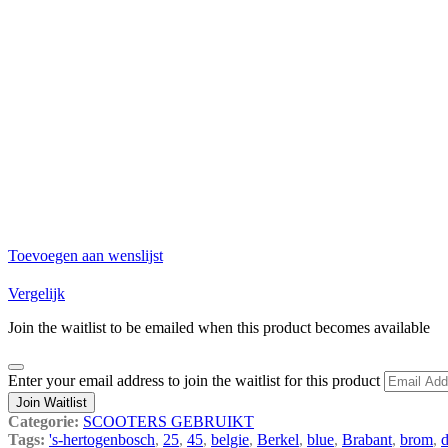
Toevoegen aan wenslijst
Vergelijk
Join the waitlist to be emailed when this product becomes available
Dismiss
Enter your email address to join the waitlist for this product
notification
Join Waitlist
Categorie:
SCOOTERS GEBRUIKT
Tags:
's-hertogenbosch
,
25
,
45
,
belgie
,
Berkel
,
blue
,
Brabant
,
brom
,
d