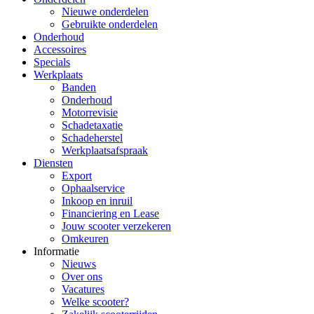
Nieuwe onderdelen
Gebruikte onderdelen
Onderhoud
Accessoires
Specials
Werkplaats
Banden
Onderhoud
Motorrevisie
Schadetaxatie
Schadeherstel
Werkplaatsafspraak
Diensten
Export
Ophaalservice
Inkoop en inruil
Financiering en Lease
Jouw scooter verzekeren
Omkeuren
Informatie
Nieuws
Over ons
Vacatures
Welke scooter?