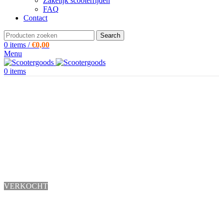
Zakelijk scooterrijden
FAQ
Contact
Search
0
items
/
€
0,00
Menu
0
items
VERKOCHT