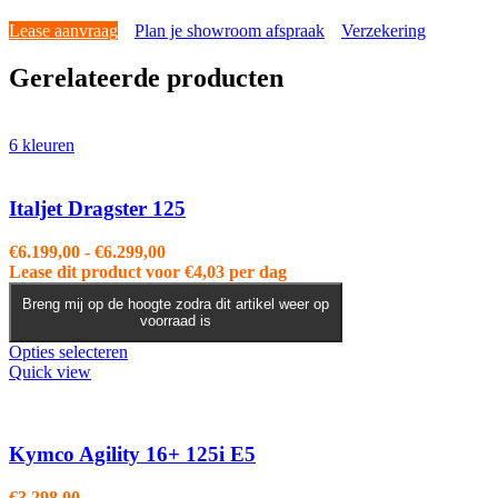
Lease aanvraag
Plan je showroom afspraak
Verzekering
Gerelateerde producten
6 kleuren
Italjet Dragster 125
Prijsklasse:
€
6.199,00
-
€
6.299,00
€6.199,00
Lease dit product voor
€
4,03
per dag
tot
Breng mij op de hoogte zodra dit artikel weer op
€6.299,00
voorraad is
Dit
Opties selecteren
product
Quick view
heeft
meerdere
variaties.
Deze
Kymco Agility 16+ 125i E5
optie
kan
€
3.298,00