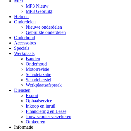
MP3
MP3 Nieuw
MP3 Gebruikt
Helmen
Onderdelen
Nieuwe onderdelen
Gebruikte onderdelen
Onderhoud
Accessoires
Specials
Werkplaats
Banden
Onderhoud
Motorrevisie
Schadetaxatie
Schadeherstel
Werkplaatsafspraak
Diensten
Export
Ophaalservice
Inkoop en inruil
Financiering en Lease
Jouw scooter verzekeren
Omkeuren
Informatie