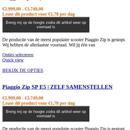
kan
gekozen
Prijsklasse:
€
2.999,00
-
€
3.749,00
worden
€2.999,00
Lease dit product voor
€
1,78
per dag
op
tot
de
Breng mij op de hoogte zodra dit artikel weer op
€3.749,00
voorraad is
productpagina
De productie van de meest populaire scooter Piaggio Zip is gestopt.
Wij hebben de allerlaatste voorraad. Wil jij één van
Dit
Opties selecteren
product
Quick view
heeft
meerdere
BEKIJK DE OPTIES
variaties.
Deze
optie
Piaggio Zip SP E5 | ZELF SAMENSTELLEN
kan
gekozen
Prijsklasse:
€
2.999,00
-
€
3.749,00
worden
€2.999,00
Lease dit product voor
€
1,78
per dag
op
tot
de
Breng mij op de hoogte zodra dit artikel weer op
€3.749,00
voorraad is
productpagina
De productie van de meest populaire scooter Piaggio Zip is gestopt.