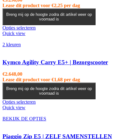
gekozen
Lease dit product voor
€
2,25
per dag
worden
op
Breng mij op de hoogte zodra dit artikel weer op
voorraad is
de
productpagina
Dit
Opties selecteren
product
Quick view
heeft
meerdere
2 kleuren
variaties.
Deze
optie
Kymco Agility Carry E5+ | Bezorgscooter
kan
gekozen
€
2.648,00
worden
Lease dit product voor
€
1,68
per dag
op
de
Breng mij op de hoogte zodra dit artikel weer op
voorraad is
productpagina
Dit
Opties selecteren
product
Quick view
heeft
meerdere
BEKIJK DE OPTIES
variaties.
Deze
optie
Piaggio Zip E5 | ZELF SAMENSTELLEN