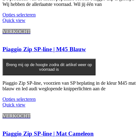
Wij hebben de allerlaatste voorraad. Wil jij één van
Dit
Opties selecteren
product
Quick view
heeft
meerdere
VERKOCHT
variaties.
Deze
optie
Piaggio Zip SP-line | M45 Blauw
kan
gekozen
worden
Breng mij op de hoogte zodra dit artikel weer op
voorraad is
op
de
productpagina
Piaggio Zip SP-line, voorzien van SP beplating in de kleur M45 mat
blauw en led audi weglopende knipperlichten aan de
Opties selecteren
Quick view
VERKOCHT
Piaggio Zip SP-line | Mat Cameleon