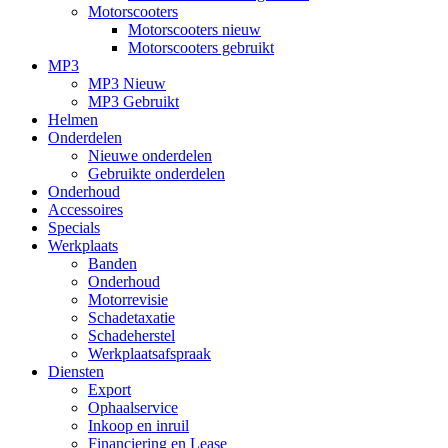
Motorscooters
Motorscooters nieuw
Motorscooters gebruikt
MP3
MP3 Nieuw
MP3 Gebruikt
Helmen
Onderdelen
Nieuwe onderdelen
Gebruikte onderdelen
Onderhoud
Accessoires
Specials
Werkplaats
Banden
Onderhoud
Motorrevisie
Schadetaxatie
Schadeherstel
Werkplaatsafspraak
Diensten
Export
Ophaalservice
Inkoop en inruil
Financiering en Lease