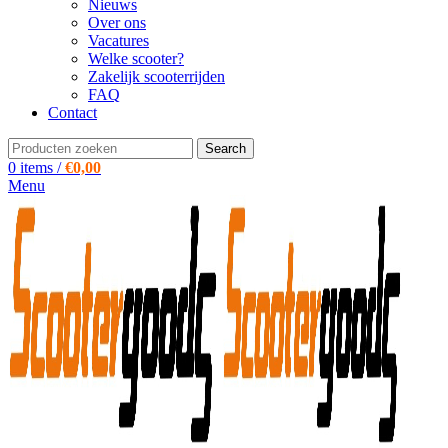
Nieuws
Over ons
Vacatures
Welke scooter?
Zakelijk scooterrijden
FAQ
Contact
Search
0
items
/
€
0,00
Menu