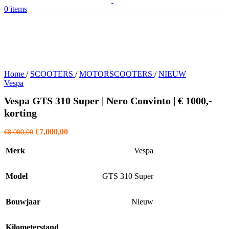
0
items
Home
/
SCOOTERS
/
MOTORSCOOTERS
/
NIEUW
Vespa
Vespa GTS 310 Super | Nero Convinto | € 1000,-
korting
Oorspronkelijke
Huidige
€
7.000,00
€
8.000,00
prijs
prijs
was:
is:
Merk
Vespa
€8.000,00.
€7.000,00.
Model
GTS 310 Super
Bouwjaar
Nieuw
Kilometerstand