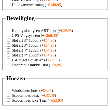
Handvatverwarming
(+
€
149,95
)
Beveiliging
Ketting slot | geen ART keur
(+
€
29,95
)
GPS Volgsysteem
(+
€
260,45
)
Slot art 3* 120cm
(+
€
54,95
)
Slot art 3* 150cm
(+
€
64,95
)
Slot art 4* 120cm
(+
€
64,95
)
Slot art 4* 150cm
(+
€
74,95
)
U-Beugel slot art 4*
(+
€
29,95
)
Onderhoudsmiddel slot
(+
€
9,95
)
Hoezen
Windschermhoes
(+
€
9,95
)
Scooterhoes basic
(+
€
37,50
)
Scooterhoes luxe Taac
(+
€
52,95
)