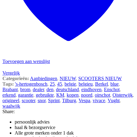
Toevoegen aan wenslijst
Vergelijk
Categorieën:
Aanbiedingen
,
NIEUW
,
SCOOTERS NIEUW
Tags:
's-hertogenbosch
,
25
,
45
,
belgie
,
belgieu
,
Berkel
,
blue
,
Brabant
,
brom
,
dealer
,
den
,
deutschland
,
eindhoven
,
Enschot
,
erkend
,
garantie
,
gebruikte
,
KM
,
kopen
,
noord
,
oirschot
,
Oisterwijk
,
origineel
,
scooter
,
snor
,
Sprint
,
Tilburg
,
Vespa
,
vivace
,
Vught
,
waalwijk
Share:
persoonlijk advies
haal & bezorgservice
Alle grote merken onder 1 dak