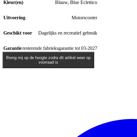
Kleur(en)
Blauw
,
Blue Eclettico
Uitvoering
Motorscooter
Geschikt voor
Dagelijks en recreatief gebruik
Garantie
resterende fabrieksgarantie tot 03-2027
Breng mij op de hoogte zodra dit artikel weer op
voorraad is