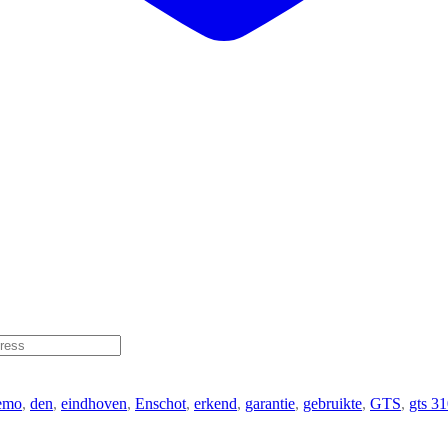
emo
,
den
,
eindhoven
,
Enschot
,
erkend
,
garantie
,
gebruikte
,
GTS
,
gts 3