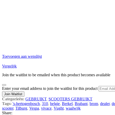
Toevoegen aan wenslijst
Vergelijk
Join the waitlist to be emailed when this product becomes available
Dismiss
Enter your email address to join the waitlist for this product
notification
Join Waitlist
Categorieën:
GEBRUIKT
,
SCOOTERS GEBRUIKT
Tags:
's-hertogenbosch
,
310
,
belgie
,
Berkel
,
Brabant
,
brom
,
dealer
,
d
scooter
,
Tilburg
,
Vespa
,
vivace
,
Vught
,
waalwijk
Share: