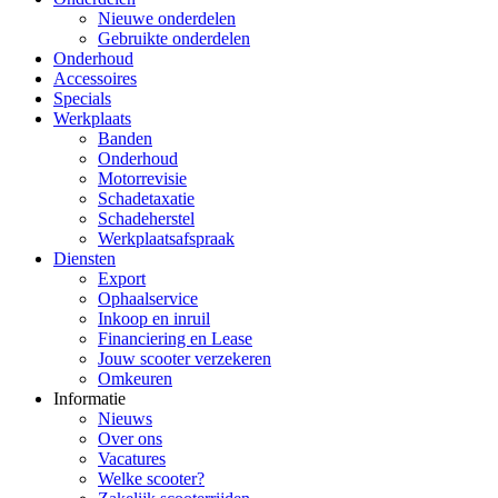
Nieuwe onderdelen
Gebruikte onderdelen
Onderhoud
Accessoires
Specials
Werkplaats
Banden
Onderhoud
Motorrevisie
Schadetaxatie
Schadeherstel
Werkplaatsafspraak
Diensten
Export
Ophaalservice
Inkoop en inruil
Financiering en Lease
Jouw scooter verzekeren
Omkeuren
Informatie
Nieuws
Over ons
Vacatures
Welke scooter?