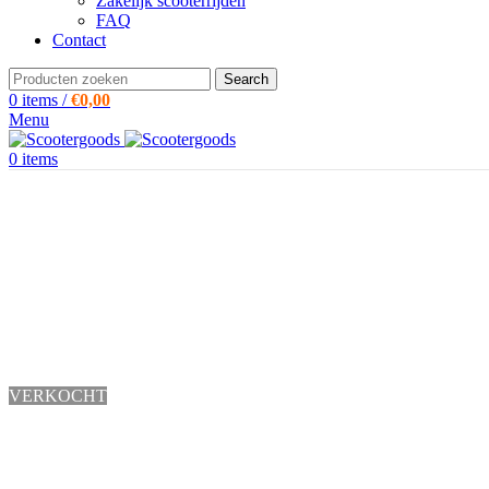
Zakelijk scooterrijden
FAQ
Contact
Search
0
items
/
€
0,00
Menu
0
items
VERKOCHT