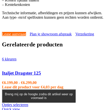
– Kosten rijklaar maken
– Kentekenkosten
Technische informatie, afbeeldingen en prijzen kunnen afwijken.
Aan type- en/of spelfouten kunnen geen rechten worden ontleent.
Lease aanvraag
Plan je showroom afspraak
Verzekering
Gerelateerde producten
6 kleuren
Italjet Dragster 125
Prijsklasse:
€
6.199,00
-
€
6.299,00
€6.199,00
Lease dit product voor
€
4,03
per dag
tot
Breng mij op de hoogte zodra dit artikel weer op
€6.299,00
voorraad is
Dit
Opties selecteren
product
Quick view