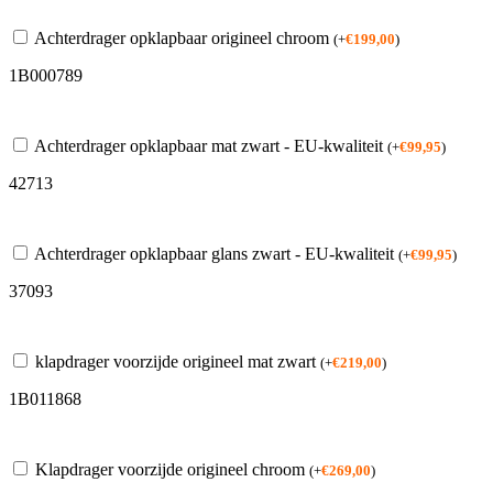
Achterdrager opklapbaar origineel chroom
(
+
€
199,00
)
1B000789
Achterdrager opklapbaar mat zwart - EU-kwaliteit
(
+
€
99,95
)
42713
Achterdrager opklapbaar glans zwart - EU-kwaliteit
(
+
€
99,95
)
37093
klapdrager voorzijde origineel mat zwart
(
+
€
219,00
)
1B011868
Klapdrager voorzijde origineel chroom
(
+
€
269,00
)