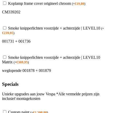
Koplamp frame cover origineel chroom
(
+
€
19,00
)
CM339202
Smoke knipperlichten voorzijde + achterzijde | LEVEL10
(
+
€
239,95
)
001731 + 001736
Smoke knipperlichten voorzijde + achterzijde | LEVEL10
Matrix
(
+
€
309,95
)
weglopende 001878 + 001879
Specials
Unieke upgrades aan jouw Vespa *Alle vermelde prijzen zijn
inclusief montagekosten
Custom paint
(
+
€
1.500,00
)