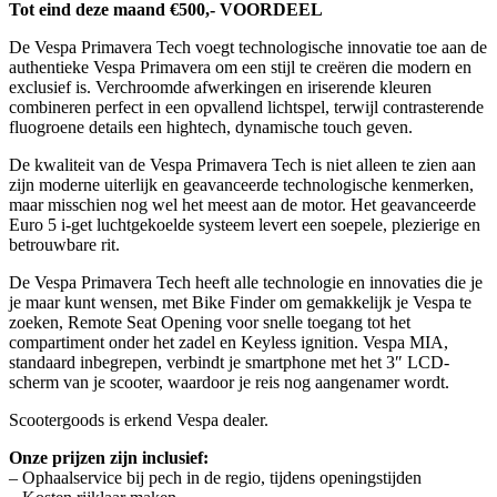
Tot eind deze maand €500,- VOORDEEL
De Vespa Primavera Tech voegt technologische innovatie toe aan de
authentieke Vespa Primavera om een stijl te creëren die modern en
exclusief is. Verchroomde afwerkingen en iriserende kleuren
combineren perfect in een opvallend lichtspel, terwijl contrasterende
fluogroene details een hightech, dynamische touch geven.
De kwaliteit van de Vespa Primavera Tech is niet alleen te zien aan
zijn moderne uiterlijk en geavanceerde technologische kenmerken,
maar misschien nog wel het meest aan de motor. Het geavanceerde
Euro 5 i-get luchtgekoelde systeem levert een soepele, plezierige en
betrouwbare rit.
De Vespa Primavera Tech heeft alle technologie en innovaties die je
je maar kunt wensen, met Bike Finder om gemakkelijk je Vespa te
zoeken, Remote Seat Opening voor snelle toegang tot het
compartiment onder het zadel en Keyless ignition. Vespa MIA,
standaard inbegrepen, verbindt je smartphone met het 3″ LCD-
scherm van je scooter, waardoor je reis nog aangenamer wordt.
Scootergoods is erkend Vespa dealer.
Onze prijzen zijn inclusief:
– Ophaalservice bij pech in de regio, tijdens openingstijden