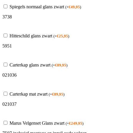
Spiegels normaal glans zwart
(
+
€
49,95
)
3738
Hitteschild glans zwart
(
+
€
25,95
)
5951
Carterkap glans zwart
(
+
€
89,95
)
021036
Carterkap mat zwart
(
+
€
89,95
)
021037
Marus Velgenset Glans zwart
(
+
€
249,95
)