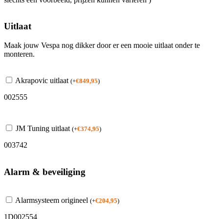
Uitlaat
Maak jouw Vespa nog dikker door er een mooie uitlaat onder te
monteren.
Akrapovic uitlaat
(
+
€
849,95
)
002555
JM Tuning uitlaat
(
+
€
374,95
)
003742
Alarm & beveiliging
Alarmsysteem origineel
(
+
€
204,95
)
1D002554