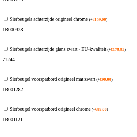
Sierbeugels achterzijde origineel chrome
(
+
€
159,00
)
1B000928
Sierbeugels achterzijde glans zwart - EU-kwaliteit
(
+
€
179,95
)
71244
Sierbeugel voorspatbord origineel mat zwart
(
+
€
99,00
)
1B001282
Sierbeugel voorspatbord origineel chrome
(
+
€
89,00
)
1B001121