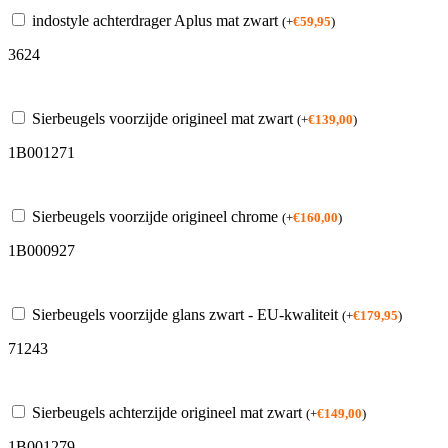
indostyle achterdrager Aplus mat zwart
(
+
€
59,95
)
3624
Sierbeugels voorzijde origineel mat zwart
(
+
€
139,00
)
1B001271
Sierbeugels voorzijde origineel chrome
(
+
€
160,00
)
1B000927
Sierbeugels voorzijde glans zwart - EU-kwaliteit
(
+
€
179,95
)
71243
Sierbeugels achterzijde origineel mat zwart
(
+
€
149,00
)
1B001279