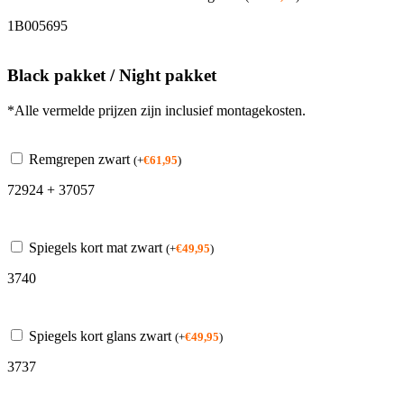
1B005695
Black pakket / Night pakket
*Alle vermelde prijzen zijn inclusief montagekosten.
Remgrepen zwart
(
+
€
61,95
)
72924 + 37057
Spiegels kort mat zwart
(
+
€
49,95
)
3740
Spiegels kort glans zwart
(
+
€
49,95
)
3737