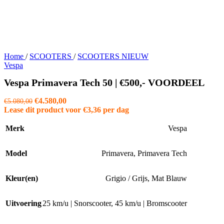
Home
/
SCOOTERS
/
SCOOTERS NIEUW
Vespa
Vespa Primavera Tech 50 | €500,- VOORDEEL
Oorspronkelijke
Huidige
€
4.580,00
€
5.080,00
prijs
prijs
Lease dit product voor
€
3,36
per dag
was:
is:
€5.080,00.
€4.580,00.
Merk
Vespa
Model
Primavera
,
Primavera Tech
Kleur(en)
Grigio / Grijs
,
Mat Blauw
Uitvoering
25 km/u | Snorscooter
,
45 km/u | Bromscooter