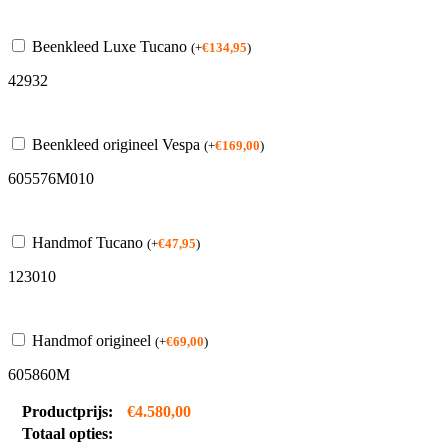
Beenkleed Luxe Tucano
(
+
€
134,95
)
42932
Beenkleed origineel Vespa
(
+
€
169,00
)
605576M010
Handmof Tucano
(
+
€
47,95
)
123010
Handmof origineel
(
+
€
69,00
)
605860M
Productprijs:
€
4.580,00
Totaal opties: