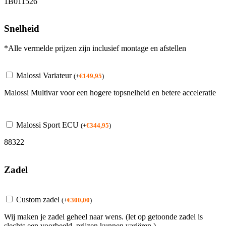
1B011526
Snelheid
*Alle vermelde prijzen zijn inclusief montage en afstellen
Malossi Variateur
(
+
€
149,95
)
Malossi Multivar voor een hogere topsnelheid en betere acceleratie
Malossi Sport ECU
(
+
€
344,95
)
88322
Zadel
Custom zadel
(
+
€
300,00
)
Wij maken je zadel geheel naar wens. (let op getoonde zadel is
slechts een voorbeeld, prijzen kunnen variëren )