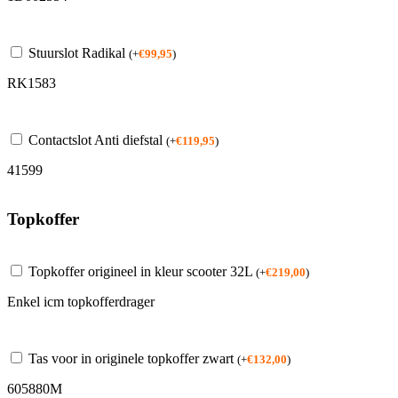
Stuurslot Radikal
(
+
€
99,95
)
RK1583
Contactslot Anti diefstal
(
+
€
119,95
)
41599
Topkoffer
Topkoffer origineel in kleur scooter 32L
(
+
€
219,00
)
Enkel icm topkofferdrager
Tas voor in originele topkoffer zwart
(
+
€
132,00
)
605880M