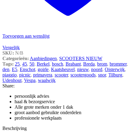
Toevoegen aan wenslijst
Vergelijk
SKU:
N/B
Categorieën:
Aanbiedingen
,
SCOOTERS NIEUW
Tags:
25
,
45
,
50
,
Berkel
,
bosch
,
Brabant
,
Breda
,
brom
,
brommer
,
den
,
E5
,
Enschot
,
goirle
,
Kaatsheuvel
,
nieuw
,
noord
,
Oisterwijk
,
piaggio
,
picnic
,
primavera
,
scooter
,
scootergoods
,
snor
,
Tilburg
,
Udenhout
,
Vespa
,
waalwijk
Share:
persoonlijk advies
haal & bezorgservice
Alle grote merken onder 1 dak
groot aanbod gebruikte onderdelen
professionele werkplaats
Beschrijving