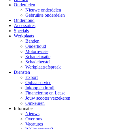
Onderdelen
Nieuwe onderdelen
Gebruikte onderdelen
Onderhoud
Accessoires
Specials
Werkplaats
Banden
Onderhoud
Motorrevisie
Schadetaxatie
Schadeherstel
Werkplaatsafspraak
Diensten
Export
Ophaalservice
Inkoop en inruil
Financiering en Lease
Jouw scooter verzekeren
Omkeuren
Informatie
Nieuws
Over ons
Vacatures