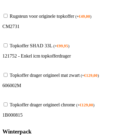
Rugsteun voor originele topkoffer
(
+
€
49,00
)
CM2731
Topkoffer SHAD 33L
(
+
€
99,95
)
121752 - Enkel icm topkofferdrager
Topkoffer drager origineel mat zwart
(
+
€
129,00
)
606002M
Topkoffer drager origineel chrome
(
+
€
129,00
)
1B000815
Winterpack