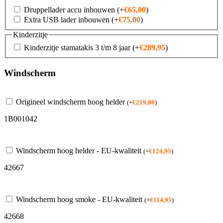
Druppellader accu inbouwen
(+
€
65,00
)
Extra USB lader inbouwen
(+
€
75,00
)
Kinderzitje
Kinderzitje stamatakis 3 t/m 8 jaar
(+
€
289,95
)
Windscherm
Origineel windscherm hoog helder
(
+
€
219,00
)
1B001042
Windscherm hoog helder - EU-kwaliteit
(
+
€
124,95
)
42667
Windscherm hoog smoke - EU-kwaliteit
(
+
€
114,95
)
42668