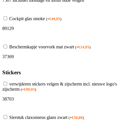
7507 inclusief montage en inruil oude velgen
Cockpit glas smoke
(
+
€
49,95
)
89129
Beschermkapje voorvork mat zwart
(
+
€
14,95
)
37369
Stickers
verwijderen stickers velgen & zijscherm incl. nieuwe logo's
zijscherm
(
+
€
99,95
)
38703
Sierstuk claxonneus glans zwart
(
+
€
50,00
)