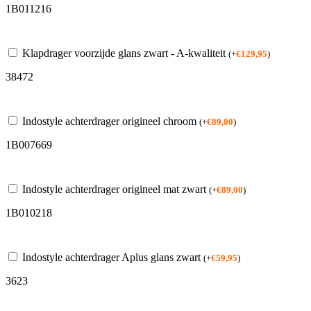
1B011216
Klapdrager voorzijde glans zwart - A-kwaliteit
(
+
€
129,95
)
38472
Indostyle achterdrager origineel chroom
(
+
€
89,00
)
1B007669
Indostyle achterdrager origineel mat zwart
(
+
€
89,00
)
1B010218
Indostyle achterdrager Aplus glans zwart
(
+
€
59,95
)
3623