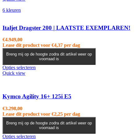
heeft
meerdere
6 kleuren
variaties.
Deze
optie
Italjet Dragster 200 | LAATSTE EXEMPLAREN!
kan
gekozen
€
4.949,00
worden
Lease dit product voor
€
4,37
per dag
op
de
Breng mij op de hoogte zodra dit artikel weer op
voorraad is
productpagina
Dit
Opties selecteren
product
Quick view
heeft
meerdere
variaties.
Deze
Kymco Agility 16+ 125i E5
optie
kan
€
3.298,00
gekozen
Lease dit product voor
€
2,25
per dag
worden
op
Breng mij op de hoogte zodra dit artikel weer op
voorraad is
de
productpagina
Dit
Opties selecteren