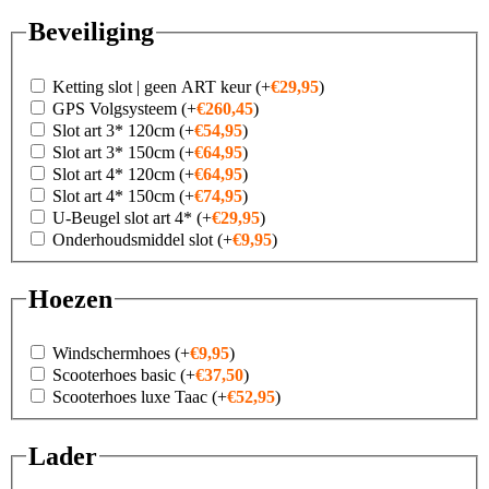
Beveiliging
Ketting slot | geen ART keur
(+
€
29,95
)
GPS Volgsysteem
(+
€
260,45
)
Slot art 3* 120cm
(+
€
54,95
)
Slot art 3* 150cm
(+
€
64,95
)
Slot art 4* 120cm
(+
€
64,95
)
Slot art 4* 150cm
(+
€
74,95
)
U-Beugel slot art 4*
(+
€
29,95
)
Onderhoudsmiddel slot
(+
€
9,95
)
Hoezen
Windschermhoes
(+
€
9,95
)
Scooterhoes basic
(+
€
37,50
)
Scooterhoes luxe Taac
(+
€
52,95
)
Lader