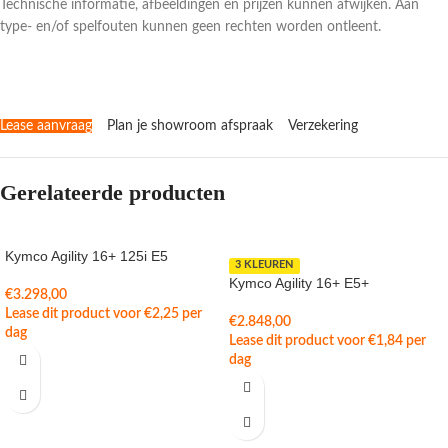
Technische informatie, afbeeldingen en prijzen kunnen afwijken. Aan
type- en/of spelfouten kunnen geen rechten worden ontleent.
Lease aanvraag
Plan je showroom afspraak
Verzekering
Gerelateerde producten
Kymco Agility 16+ 125i E5
3 KLEUREN
Kymco Agility 16+ E5+
€
3.298,00
Lease dit product voor
€
2,25
per
€
2.848,00
dag
Lease dit product voor
€
1,84
per
dag