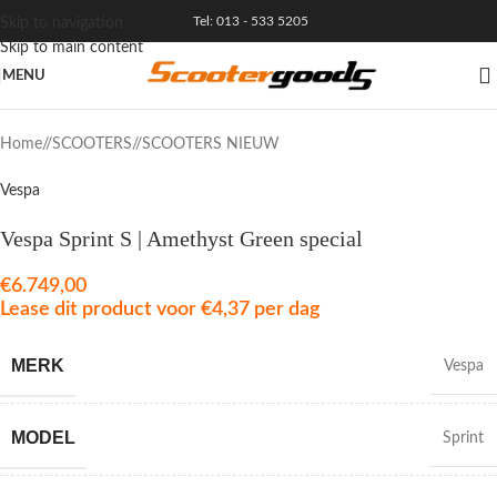
Tel: 013 - 533 5205
Skip to navigation
Skip to main content
MENU
Home
/
SCOOTERS
/
SCOOTERS NIEUW
Vespa
Vespa Sprint S | Amethyst Green special
€
6.749,00
Lease dit product voor
€
4,37
per dag
MERK
Vespa
MODEL
Sprint