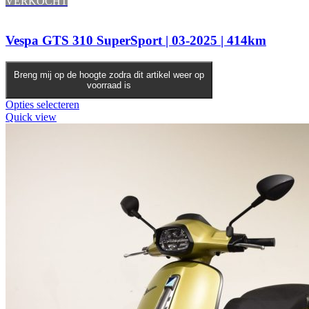
VERKOCHT
Vespa GTS 310 SuperSport | 03-2025 | 414km
Breng mij op de hoogte zodra dit artikel weer op
voorraad is
Opties selecteren
Quick view