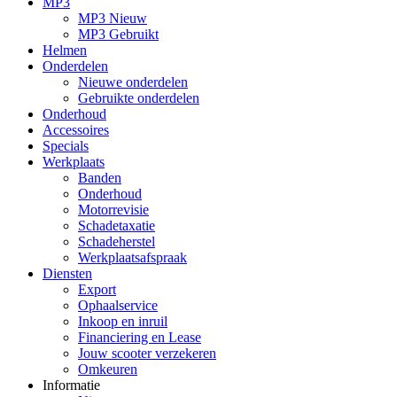
MP3
MP3 Nieuw
MP3 Gebruikt
Helmen
Onderdelen
Nieuwe onderdelen
Gebruikte onderdelen
Onderhoud
Accessoires
Specials
Werkplaats
Banden
Onderhoud
Motorrevisie
Schadetaxatie
Schadeherstel
Werkplaatsafspraak
Diensten
Export
Ophaalservice
Inkoop en inruil
Financiering en Lease
Jouw scooter verzekeren
Omkeuren
Informatie