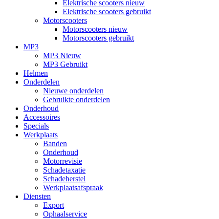
Elektrische scooters nieuw
Elektrische scooters gebruikt
Motorscooters
Motorscooters nieuw
Motorscooters gebruikt
MP3
MP3 Nieuw
MP3 Gebruikt
Helmen
Onderdelen
Nieuwe onderdelen
Gebruikte onderdelen
Onderhoud
Accessoires
Specials
Werkplaats
Banden
Onderhoud
Motorrevisie
Schadetaxatie
Schadeherstel
Werkplaatsafspraak
Diensten
Export
Ophaalservice