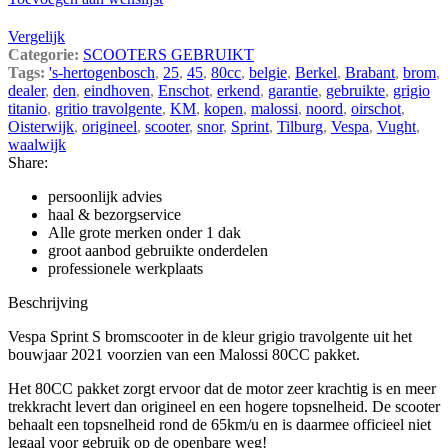
Vergelijk
Categorie:
SCOOTERS GEBRUIKT
Tags:
's-hertogenbosch
,
25
,
45
,
80cc
,
belgie
,
Berkel
,
Brabant
,
brom
,
dealer
,
den
,
eindhoven
,
Enschot
,
erkend
,
garantie
,
gebruikte
,
grigio
titanio
,
gritio travolgente
,
KM
,
kopen
,
malossi
,
noord
,
oirschot
,
Oisterwijk
,
origineel
,
scooter
,
snor
,
Sprint
,
Tilburg
,
Vespa
,
Vught
,
waalwijk
Share:
persoonlijk advies
haal & bezorgservice
Alle grote merken onder 1 dak
groot aanbod gebruikte onderdelen
professionele werkplaats
Beschrijving
Vespa Sprint S bromscooter in de kleur grigio travolgente uit het
bouwjaar 2021 voorzien van een Malossi 80CC pakket.
Het 80CC pakket zorgt ervoor dat de motor zeer krachtig is en meer
trekkracht levert dan origineel en een hogere topsnelheid. De scooter
behaalt een topsnelheid rond de 65km/u en is daarmee officieel niet
legaal voor gebruik op de openbare weg!