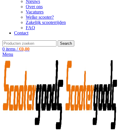
Nieuws
Over ons
Vacatures
Welke scooter?
Zakelijk scooterrijden
FAQ
Contact
Search
0
items
/
€
0,00
Menu