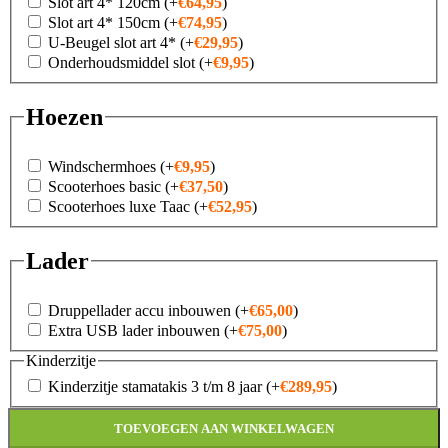
Slot art 4* 120cm
(+
€
64,95
)
Slot art 4* 150cm
(+
€
74,95
)
U-Beugel slot art 4*
(+
€
29,95
)
Onderhoudsmiddel slot
(+
€
9,95
)
Hoezen
Windschermhoes
(+
€
9,95
)
Scooterhoes basic
(+
€
37,50
)
Scooterhoes luxe Taac
(+
€
52,95
)
Lader
Druppellader accu inbouwen
(+
€
65,00
)
Extra USB lader inbouwen
(+
€
75,00
)
Kinderzitje
Kinderzitje stamatakis 3 t/m 8 jaar
(+
€
289,95
)
TOEVOEGEN AAN WINKELWAGEN