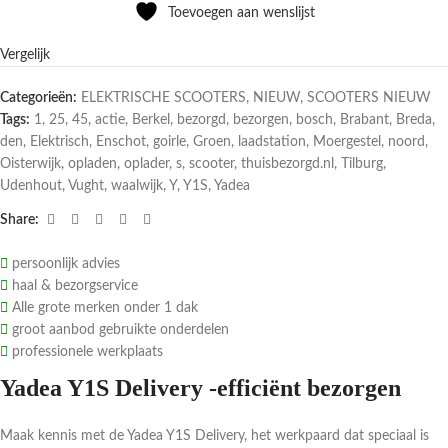
Toevoegen aan wenslijst
Vergelijk
Categorieën:
ELEKTRISCHE SCOOTERS
,
NIEUW
,
SCOOTERS NIEUW
Tags:
1
,
25
,
45
,
actie
,
Berkel
,
bezorgd
,
bezorgen
,
bosch
,
Brabant
,
Breda
,
den
,
Elektrisch
,
Enschot
,
goirle
,
Groen
,
laadstation
,
Moergestel
,
noord
,
Oisterwijk
,
opladen
,
oplader
,
s
,
scooter
,
thuisbezorgd.nl
,
Tilburg
,
Udenhout
,
Vught
,
waalwijk
,
Y
,
Y1S
,
Yadea
Share:
persoonlijk advies
haal & bezorgservice
Alle grote merken onder 1 dak
groot aanbod gebruikte onderdelen
professionele werkplaats
Yadea Y1S Delivery -efficiënt bezorgen
Maak kennis met de Yadea Y1S Delivery, het werkpaard dat speciaal is