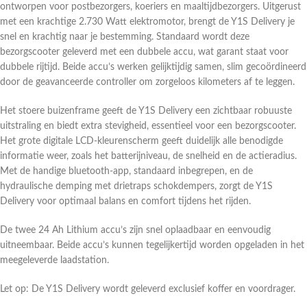
ontworpen voor postbezorgers, koeriers en maaltijdbezorgers. Uitgerust
met een krachtige 2.730 Watt elektromotor, brengt de Y1S Delivery je
snel en krachtig naar je bestemming. Standaard wordt deze
bezorgscooter geleverd met een dubbele accu, wat garant staat voor
dubbele rijtijd. Beide accu’s werken gelijktijdig samen, slim gecoördineerd
door de geavanceerde controller om zorgeloos kilometers af te leggen.
Het stoere buizenframe geeft de Y1S Delivery een zichtbaar robuuste
uitstraling en biedt extra stevigheid, essentieel voor een bezorgscooter.
Het grote digitale LCD-kleurenscherm geeft duidelijk alle benodigde
informatie weer, zoals het batterijniveau, de snelheid en de actieradius.
Met de handige bluetooth-app, standaard inbegrepen, en de
hydraulische demping met drietraps schokdempers, zorgt de Y1S
Delivery voor optimaal balans en comfort tijdens het rijden.
De twee 24 Ah Lithium accu’s zijn snel oplaadbaar en eenvoudig
uitneembaar. Beide accu’s kunnen tegelijkertijd worden opgeladen in het
meegeleverde laadstation.
Let op: De Y1S Delivery wordt geleverd exclusief koffer en voordrager.