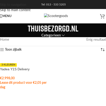
Tel: 013 - 533 5205
Skip to navigation
Skip to main content
MENU
thuisbezorgd.nl
Categorieen
Home
Enig resultaat
Toon zijbalk
3 KLEUREN
Yadea Y1S Delivery
€
2.998,00
Lease dit product voor
€
2,05
per
dag