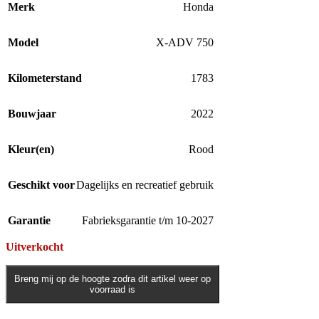
Merk
Honda
Model
X-ADV 750
Kilometerstand
1783
Bouwjaar
2022
Kleur(en)
Rood
Geschikt voor
Dagelijks en recreatief gebruik
Garantie
Fabrieksgarantie t/m 10-2027
Uitverkocht
Breng mij op de hoogte zodra dit artikel weer op
voorraad is