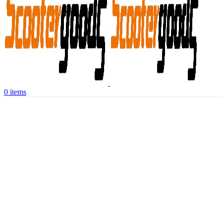
0
items