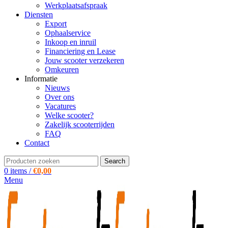
Werkplaatsafspraak
Diensten
Export
Ophaalservice
Inkoop en inruil
Financiering en Lease
Jouw scooter verzekeren
Omkeuren
Informatie
Nieuws
Over ons
Vacatures
Welke scooter?
Zakelijk scooterrijden
FAQ
Contact
Search
0
items
/
€
0,00
Menu