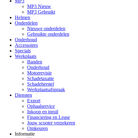
MP3
MP3 Nieuw
MP3 Gebruikt
Helmen
Onderdelen
Nieuwe onderdelen
Gebruikte onderdelen
Onderhoud
Accessoires
Specials
Werkplaats
Banden
Onderhoud
Motorrevisie
Schadetaxatie
Schadeherstel
Werkplaatsafspraak
Diensten
Export
Ophaalservice
Inkoop en inruil
Financiering en Lease
Jouw scooter verzekeren
Omkeuren
Informatie