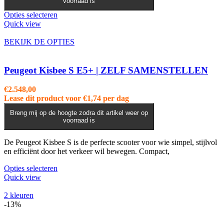
voorraad is
Dit
Opties selecteren
product
Quick view
heeft
meerdere
BEKIJK DE OPTIES
variaties.
Deze
optie
Peugeot Kisbee S E5+ | ZELF SAMENSTELLEN
kan
gekozen
€
2.548,00
worden
Lease dit product voor
€
1,74
per dag
op
de
Breng mij op de hoogte zodra dit artikel weer op
voorraad is
productpagina
De Peugeot Kisbee S is de perfecte scooter voor wie simpel, stijlvol
en efficiënt door het verkeer wil bewegen. Compact,
Dit
Opties selecteren
product
Quick view
heeft
meerdere
2 kleuren
variaties.
-13%
Deze
optie