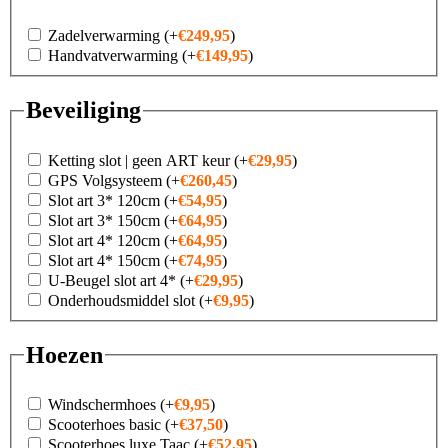
Zadelverwarming
(+
€
249,95
)
Handvatverwarming
(+
€
149,95
)
Beveiliging
Ketting slot | geen ART keur
(+
€
29,95
)
GPS Volgsysteem
(+
€
260,45
)
Slot art 3* 120cm
(+
€
54,95
)
Slot art 3* 150cm
(+
€
64,95
)
Slot art 4* 120cm
(+
€
64,95
)
Slot art 4* 150cm
(+
€
74,95
)
U-Beugel slot art 4*
(+
€
29,95
)
Onderhoudsmiddel slot
(+
€
9,95
)
Hoezen
Windschermhoes
(+
€
9,95
)
Scooterhoes basic
(+
€
37,50
)
Scooterhoes luxe Taac
(+
€
52,95
)