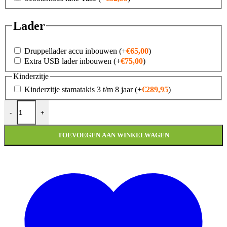
Lader
Druppellader accu inbouwen
(+
€
65,00
)
Extra USB lader inbouwen
(+
€
75,00
)
Kinderzitje
Kinderzitje stamatakis 3 t/m 8 jaar
(+
€
289,95
)
Vespa Sprint black on black | Package deal | aantal
-
+
TOEVOEGEN AAN WINKELWAGEN