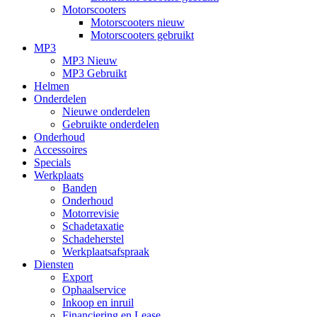
Motorscooters
Motorscooters nieuw
Motorscooters gebruikt
MP3
MP3 Nieuw
MP3 Gebruikt
Helmen
Onderdelen
Nieuwe onderdelen
Gebruikte onderdelen
Onderhoud
Accessoires
Specials
Werkplaats
Banden
Onderhoud
Motorrevisie
Schadetaxatie
Schadeherstel
Werkplaatsafspraak
Diensten
Export
Ophaalservice
Inkoop en inruil
Financiering en Lease