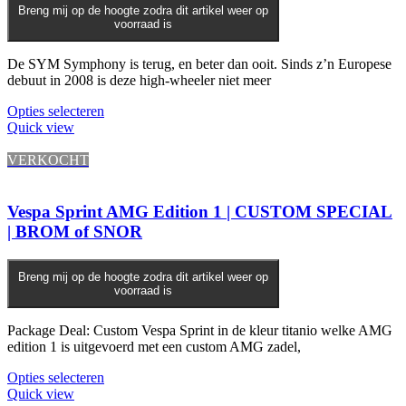
Breng mij op de hoogte zodra dit artikel weer op
voorraad is
De SYM Symphony is terug, en beter dan ooit. Sinds z’n Europese
debuut in 2008 is deze high-wheeler niet meer
Dit
Opties selecteren
product
Quick view
heeft
meerdere
VERKOCHT
variaties.
Deze
optie
Vespa Sprint AMG Edition 1 | CUSTOM SPECIAL
kan
| BROM of SNOR
gekozen
worden
op
Breng mij op de hoogte zodra dit artikel weer op
de
voorraad is
productpagina
Package Deal: Custom Vespa Sprint in de kleur titanio welke AMG
edition 1 is uitgevoerd met een custom AMG zadel,
Opties selecteren
Quick view