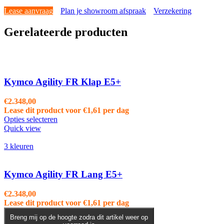
Lease aanvraag
Plan je showroom afspraak
Verzekering
Gerelateerde producten
Kymco Agility FR Klap E5+
€
2.348,00
Lease dit product voor
€
1,61
per dag
Opties selecteren
Quick view
3 kleuren
Kymco Agility FR Lang E5+
€
2.348,00
Lease dit product voor
€
1,61
per dag
Breng mij op de hoogte zodra dit artikel weer op