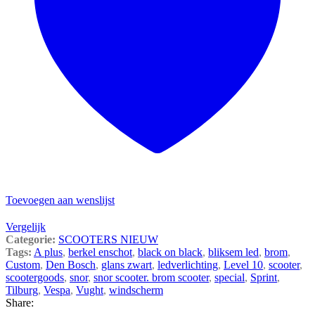
Toevoegen aan wenslijst
Vergelijk
Categorie:
SCOOTERS NIEUW
Tags:
A plus
,
berkel enschot
,
black on black
,
bliksem led
,
brom
,
Custom
,
Den Bosch
,
glans zwart
,
ledverlichting
,
Level 10
,
scooter
,
scootergoods
,
snor
,
snor scooter. brom scooter
,
special
,
Sprint
,
Tilburg
,
Vespa
,
Vught
,
windscherm
Share: