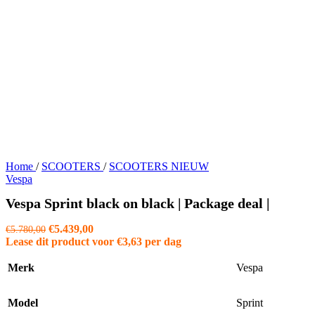
Home
/
SCOOTERS
/
SCOOTERS NIEUW
Vespa
Vespa Sprint black on black | Package deal |
Oorspronkelijke
Huidige
€
5.439,00
€
5.780,00
prijs
prijs
Lease dit product voor
€
3,63
per dag
was:
is:
€5.780,00.
€5.439,00.
Merk
Vespa
Model
Sprint