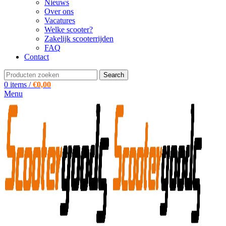
Nieuws
Over ons
Vacatures
Welke scooter?
Zakelijk scooterrijden
FAQ
Contact
Search
0
items
/
€
0,00
Menu