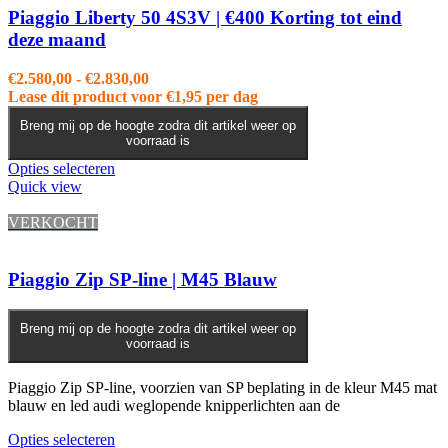
kan
Piaggio Liberty 50 4S3V | €400 Korting tot eind
gekozen
deze maand
worden
op
Prijsklasse:
€
2.580,00
-
€
2.830,00
de
€2.580,00
Lease dit product voor
€
1,95
per dag
productpagina
tot
Breng mij op de hoogte zodra dit artikel weer op
€2.830,00
voorraad is
Dit
Opties selecteren
product
Quick view
heeft
meerdere
VERKOCHT
variaties.
Deze
optie
Piaggio Zip SP-line | M45 Blauw
kan
gekozen
worden
Breng mij op de hoogte zodra dit artikel weer op
voorraad is
op
de
productpagina
Piaggio Zip SP-line, voorzien van SP beplating in de kleur M45 mat
blauw en led audi weglopende knipperlichten aan de
Opties selecteren