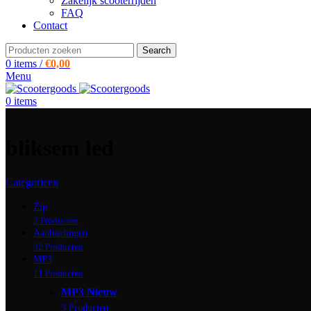
Zakelijk scooterrijden
FAQ
Contact
Search
0
items
/
€
0,00
Menu
0
items
bliksem led
Categorieen
Zip
2 Producten
Aanbiedingen
32 Producten
MP3
11 Producten
MP3 Nieuw
3 Producten