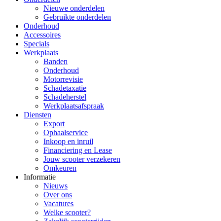
Nieuwe onderdelen
Gebruikte onderdelen
Onderhoud
Accessoires
Specials
Werkplaats
Banden
Onderhoud
Motorrevisie
Schadetaxatie
Schadeherstel
Werkplaatsafspraak
Diensten
Export
Ophaalservice
Inkoop en inruil
Financiering en Lease
Jouw scooter verzekeren
Omkeuren
Informatie
Nieuws
Over ons
Vacatures
Welke scooter?