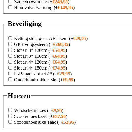
Zadelverwarming
(+
€
249,95
)
Handvatverwarming
(+
€
149,95
)
Beveiliging
Ketting slot | geen ART keur
(+
€
29,95
)
GPS Volgsysteem
(+
€
260,45
)
Slot art 3* 120cm
(+
€
54,95
)
Slot art 3* 150cm
(+
€
64,95
)
Slot art 4* 120cm
(+
€
64,95
)
Slot art 4* 150cm
(+
€
74,95
)
U-Beugel slot art 4*
(+
€
29,95
)
Onderhoudsmiddel slot
(+
€
9,95
)
Hoezen
Windschermhoes
(+
€
9,95
)
Scooterhoes basic
(+
€
37,50
)
Scooterhoes luxe Taac
(+
€
52,95
)