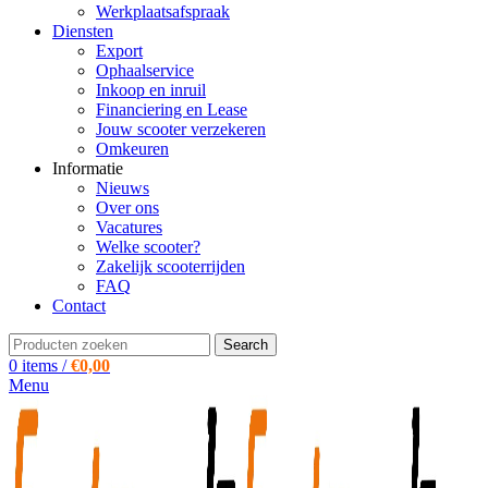
Werkplaatsafspraak
Diensten
Export
Ophaalservice
Inkoop en inruil
Financiering en Lease
Jouw scooter verzekeren
Omkeuren
Informatie
Nieuws
Over ons
Vacatures
Welke scooter?
Zakelijk scooterrijden
FAQ
Contact
Search
0
items
/
€
0,00
Menu