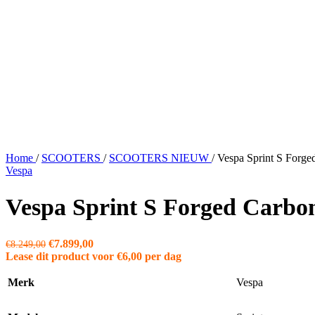
Home
/
SCOOTERS
/
SCOOTERS NIEUW
/
Vespa Sprint S Forge
Vespa
Vespa Sprint S Forged Carbon
Oorspronkelijke
Huidige
€
7.899,00
€
8.249,00
prijs
prijs
Lease dit product voor
€
6,00
per dag
was:
is:
€8.249,00.
€7.899,00.
Merk
Vespa