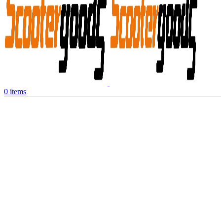
0
items