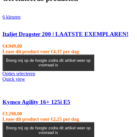
6 kleuren
Italjet Dragster 200 | LAATSTE EXEMPLAREN!
€
4.949,00
Lease dit product voor
€
4,37
per dag
Breng mij op de hoogte zodra dit artikel weer op
voorraad is
Dit
Opties selecteren
product
Quick view
heeft
meerdere
variaties.
Deze
Kymco Agility 16+ 125i E5
optie
kan
€
3.298,00
gekozen
Lease dit product voor
€
2,25
per dag
worden
op
Breng mij op de hoogte zodra dit artikel weer op
voorraad is
de