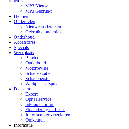
MP3
MP3 Nieuw
MP3 Gebruikt
Helmen
Onderdelen
Nieuwe onderdelen
Gebruikte onderdelen
Onderhoud
Accessoires
Specials
Werkplaats
Banden
Onderhoud
Motorrevisie
Schadetaxatie
Schadeherstel
Werkplaatsafspraak
Diensten
Export
Ophaalservice
Inkoop en inruil
Financiering en Lease
Jouw scooter verzekeren
Omkeuren
Informatie