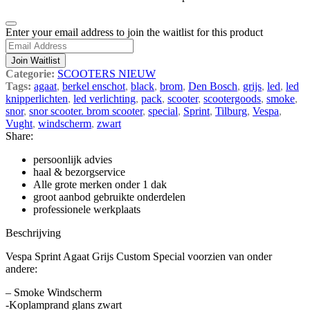
Dismiss
Enter your email address to join the waitlist for this product
notification
Join Waitlist
Categorie:
SCOOTERS NIEUW
Tags:
agaat
,
berkel enschot
,
black
,
brom
,
Den Bosch
,
grijs
,
led
,
led
knipperlichten
,
led verlichting
,
pack
,
scooter
,
scootergoods
,
smoke
,
snor
,
snor scooter. brom scooter
,
special
,
Sprint
,
Tilburg
,
Vespa
,
Vught
,
windscherm
,
zwart
Share:
persoonlijk advies
haal & bezorgservice
Alle grote merken onder 1 dak
groot aanbod gebruikte onderdelen
professionele werkplaats
Beschrijving
Vespa Sprint Agaat Grijs Custom Special voorzien van onder
andere:
– Smoke Windscherm
-Koplamprand glans zwart