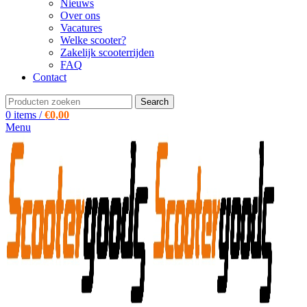
Nieuws
Over ons
Vacatures
Welke scooter?
Zakelijk scooterrijden
FAQ
Contact
Search
0
items
/
€
0,00
Menu