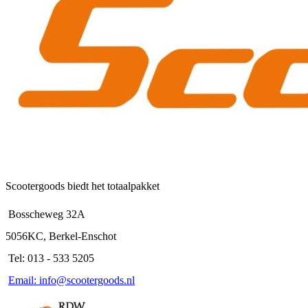
Deze
optie
kan
gekozen
worden
op
de
productpagina
Scootergoods biedt het totaalpakket
Bosscheweg 32A
5056KC, Berkel-Enschot
Tel: 013 - 533 5205
Email: info@scootergoods.nl