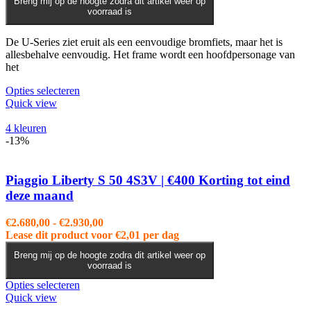
de
Breng mij op de hoogte zodra dit artikel weer op
voorraad is
productpagina
De U-Series ziet eruit als een eenvoudige bromfiets, maar het is
allesbehalve eenvoudig. Het frame wordt een hoofdpersonage van
het
Dit
Opties selecteren
product
Quick view
heeft
meerdere
4 kleuren
variaties.
-13%
Deze
optie
kan
Piaggio Liberty S 50 4S3V | €400 Korting tot eind
gekozen
deze maand
worden
op
Prijsklasse:
€
2.680,00
-
€
2.930,00
de
€2.680,00
Lease dit product voor
€
2,01
per dag
productpagina
tot
Breng mij op de hoogte zodra dit artikel weer op
€2.930,00
voorraad is
Dit
Opties selecteren
product
Quick view
heeft