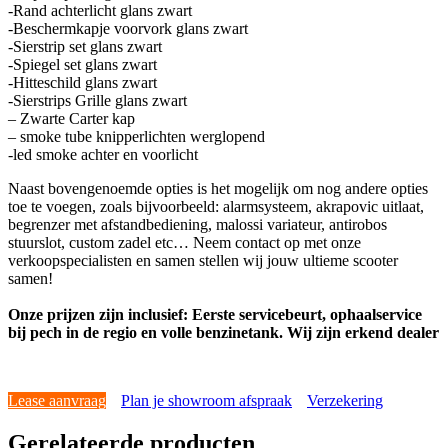
-Rand achterlicht glans zwart
-Beschermkapje voorvork glans zwart
-Sierstrip set glans zwart
-Spiegel set glans zwart
-Hitteschild glans zwart
-Sierstrips Grille glans zwart
– Zwarte Carter kap
– smoke tube knipperlichten werglopend
-led smoke achter en voorlicht
Naast bovengenoemde opties is het mogelijk om nog andere opties
toe te voegen, zoals bijvoorbeeld: alarmsysteem, akrapovic uitlaat,
begrenzer met afstandbediening, malossi variateur, antirobos
stuurslot, custom zadel etc… Neem contact op met onze
verkoopspecialisten en samen stellen wij jouw ultieme scooter
samen!
Onze prijzen zijn inclusief: Eerste servicebeurt, ophaalservice
bij pech in de regio en volle benzinetank. Wij zijn erkend dealer
Lease aanvraag
Plan je showroom afspraak
Verzekering
Gerelateerde producten