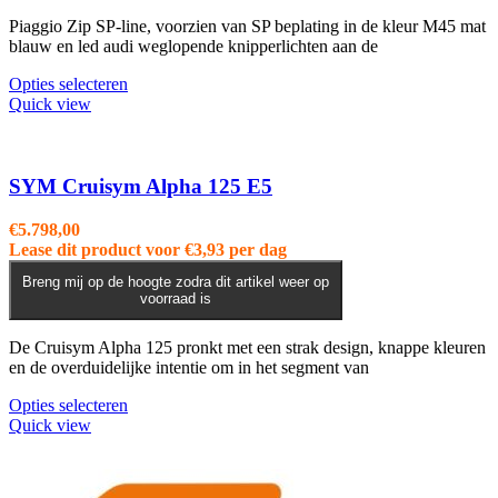
Piaggio Zip SP-line, voorzien van SP beplating in de kleur M45 mat
blauw en led audi weglopende knipperlichten aan de
Opties selecteren
Quick view
SYM Cruisym Alpha 125 E5
€
5.798,00
Lease dit product voor
€
3,93
per dag
Breng mij op de hoogte zodra dit artikel weer op
voorraad is
De Cruisym Alpha 125 pronkt met een strak design, knappe kleuren
en de overduidelijke intentie om in het segment van
Dit
Opties selecteren
product
Quick view
heeft
meerdere
variaties.