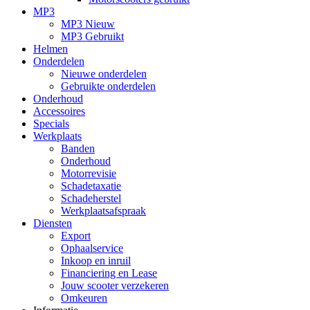
MP3
MP3 Nieuw
MP3 Gebruikt
Helmen
Onderdelen
Nieuwe onderdelen
Gebruikte onderdelen
Onderhoud
Accessoires
Specials
Werkplaats
Banden
Onderhoud
Motorrevisie
Schadetaxatie
Schadeherstel
Werkplaatsafspraak
Diensten
Export
Ophaalservice
Inkoop en inruil
Financiering en Lease
Jouw scooter verzekeren
Omkeuren