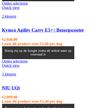
productpagina
Dit
Opties selecteren
product
Quick view
heeft
meerdere
2 kleuren
variaties.
Deze
optie
Kymco Agility Carry E5+ | Bezorgscooter
kan
gekozen
€
2.648,00
worden
Lease dit product voor
€
1,68
per dag
op
de
Breng mij op de hoogte zodra dit artikel weer op
voorraad is
productpagina
Dit
Opties selecteren
product
Quick view
heeft
meerdere
3 kleuren
variaties.
Deze
optie
NIU UQi
kan
gekozen
€
2.099,00
worden
Lease dit product voor
€
1,44
per dag
op