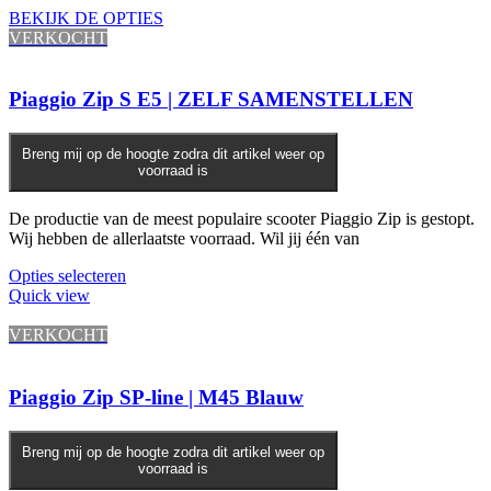
meerdere
BEKIJK DE OPTIES
variaties.
VERKOCHT
Deze
optie
kan
Piaggio Zip S E5 | ZELF SAMENSTELLEN
gekozen
worden
op
Breng mij op de hoogte zodra dit artikel weer op
voorraad is
de
productpagina
De productie van de meest populaire scooter Piaggio Zip is gestopt.
Wij hebben de allerlaatste voorraad. Wil jij één van
Opties selecteren
Quick view
VERKOCHT
Piaggio Zip SP-line | M45 Blauw
Breng mij op de hoogte zodra dit artikel weer op
voorraad is