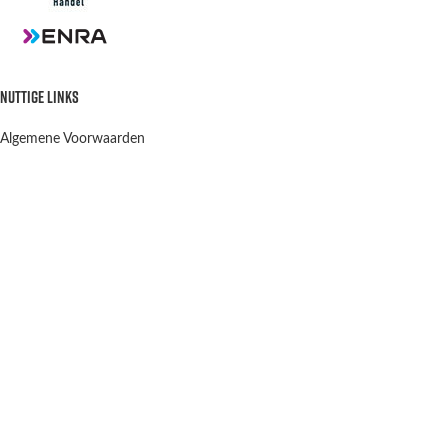
NUTTIGE LINKS
Algemene Voorwaarden
Privacy Policy
Verzenden en retourneren
Contact
OPENINGSTIJDEN
Winkel & Werkplaats
Dinsdag t/m Vrijdag:
9:00-12:00 13:00-18:00
Winkel Zaterdag:
10:00-15:00
Zondag & Maandag:
Gesloten
Scootergoods
2021