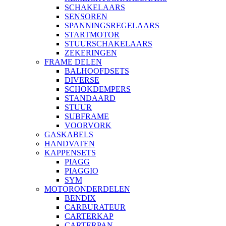
SCHAKELAARS
SENSOREN
SPANNINGSREGELAARS
STARTMOTOR
STUURSCHAKELAARS
ZEKERINGEN
FRAME DELEN
BALHOOFDSETS
DIVERSE
SCHOKDEMPERS
STANDAARD
STUUR
SUBFRAME
VOORVORK
GASKABELS
HANDVATEN
KAPPENSETS
PIAGG
PIAGGIO
SYM
MOTORONDERDELEN
BENDIX
CARBURATEUR
CARTERKAP
CARTERPAN