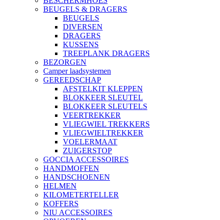
BESCHERMHOES
BEUGELS & DRAGERS
BEUGELS
DIVERSEN
DRAGERS
KUSSENS
TREEPLANK DRAGERS
BEZORGEN
Camper laadsystemen
GEREEDSCHAP
AFSTELKIT KLEPPEN
BLOKKEER SLEUTEL
BLOKKEER SLEUTELS
VEERTREKKER
VLIEGWIEL TREKKERS
VLIEGWIELTREKKER
VOELERMAAT
ZUIGERSTOP
GOCCIA ACCESSOIRES
HANDMOFFEN
HANDSCHOENEN
HELMEN
KILOMETERTELLER
KOFFERS
NIU ACCESSOIRES