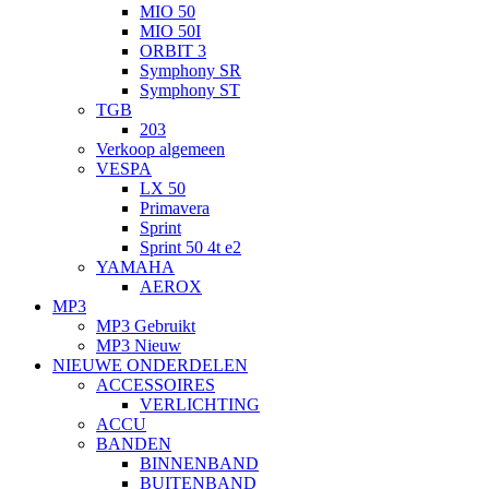
MIO 50
MIO 50I
ORBIT 3
Symphony SR
Symphony ST
TGB
203
Verkoop algemeen
VESPA
LX 50
Primavera
Sprint
Sprint 50 4t e2
YAMAHA
AEROX
MP3
MP3 Gebruikt
MP3 Nieuw
NIEUWE ONDERDELEN
ACCESSOIRES
VERLICHTING
ACCU
BANDEN
BINNENBAND
BUITENBAND