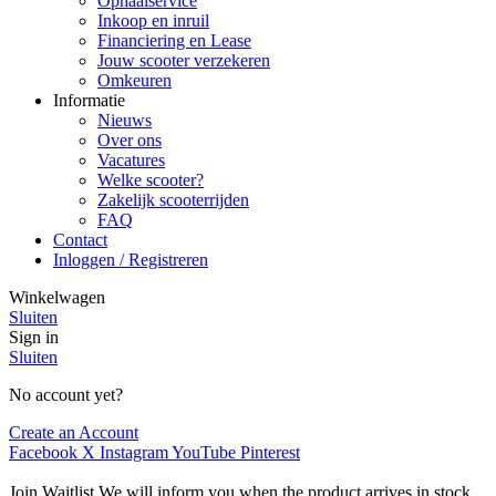
Ophaalservice
Inkoop en inruil
Financiering en Lease
Jouw scooter verzekeren
Omkeuren
Informatie
Nieuws
Over ons
Vacatures
Welke scooter?
Zakelijk scooterrijden
FAQ
Contact
Inloggen / Registreren
Winkelwagen
Sluiten
Sign in
Sluiten
No account yet?
Create an Account
Facebook
X
Instagram
YouTube
Pinterest
Join Waitlist
We will inform you when the product arrives in stock.