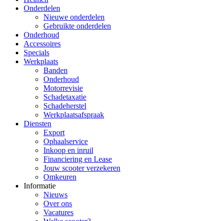
Onderdelen
Nieuwe onderdelen
Gebruikte onderdelen
Onderhoud
Accessoires
Specials
Werkplaats
Banden
Onderhoud
Motorrevisie
Schadetaxatie
Schadeherstel
Werkplaatsafspraak
Diensten
Export
Ophaalservice
Inkoop en inruil
Financiering en Lease
Jouw scooter verzekeren
Omkeuren
Informatie
Nieuws
Over ons
Vacatures