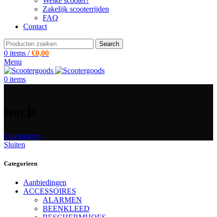
Welke scooter?
Zakelijk scooterrijden
FAQ
Contact
Search
0
items
/
€
0,00
Menu
0
items
boch
Categorieen
Sluiten
Categorieen
Aanbiedingen
ACCESSOIRES
ALARMEN
BEENKLEED