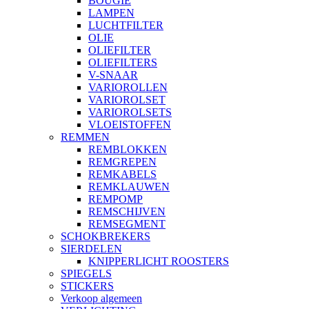
BOUGIE
LAMPEN
LUCHTFILTER
OLIE
OLIEFILTER
OLIEFILTERS
V-SNAAR
VARIOROLLEN
VARIOROLSET
VARIOROLSETS
VLOEISTOFFEN
REMMEN
REMBLOKKEN
REMGREPEN
REMKABELS
REMKLAUWEN
REMPOMP
REMSCHIJVEN
REMSEGMENT
SCHOKBREKERS
SIERDELEN
KNIPPERLICHT ROOSTERS
SPIEGELS
STICKERS
Verkoop algemeen