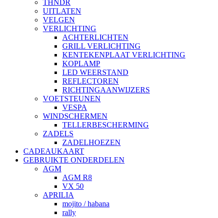
THNDR
UITLATEN
VELGEN
VERLICHTING
ACHTERLICHTEN
GRILL VERLICHTING
KENTEKENPLAAT VERLICHTING
KOPLAMP
LED WEERSTAND
REFLECTOREN
RICHTINGAANWIJZERS
VOETSTEUNEN
VESPA
WINDSCHERMEN
TELLERBESCHERMING
ZADELS
ZADELHOEZEN
CADEAUKAART
GEBRUIKTE ONDERDELEN
AGM
AGM R8
VX 50
APRILIA
mojito / habana
rally