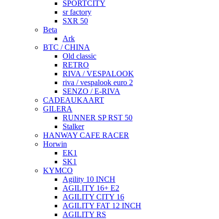
SPORTCITY
sr factory
SXR 50
Beta
Ark
BTC / CHINA
Old classic
RETRO
RIVA / VESPALOOK
riva / vespalook euro 2
SENZO / E-RIVA
CADEAUKAART
GILERA
RUNNER SP RST 50
Stalker
HANWAY CAFE RACER
Horwin
EK1
SK1
KYMCO
Agility 10 INCH
AGILITY 16+ E2
AGILITY CITY 16
AGILITY FAT 12 INCH
AGILITY RS