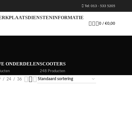
Tel: 013 - 533 5205
ERKPLAATS
DIENSTEN
INFORMATIE
0
/
€
0,00
WE ONDERDELEN
SCOOTERS
ucten
248 Producten
9
24
36