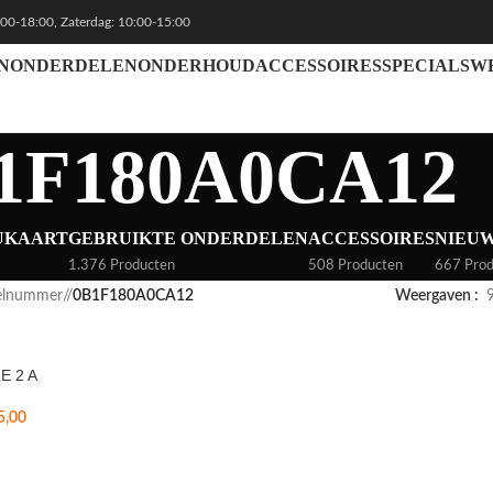
:00-18:00, Zaterdag: 10:00-15:00
N
ONDERDELEN
ONDERHOUD
ACCESSOIRES
SPECIALS
W
1F180A0CA12
UKAART
GEBRUIKTE ONDERDELEN
ACCESSOIRES
NIEU
1.376 Producten
508 Producten
667 Prod
kelnummer
/
0B1F180A0CA12
Weergaven
E 2 A
5,00