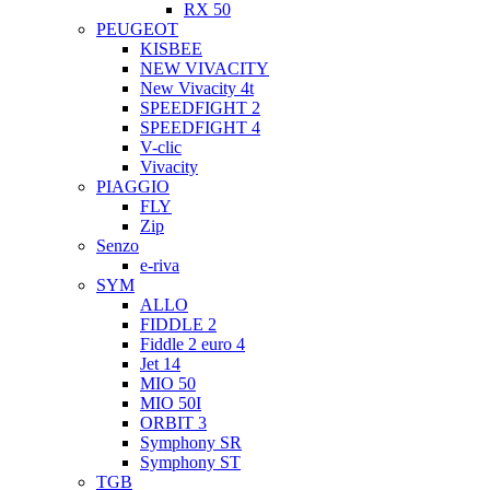
RX 50
PEUGEOT
KISBEE
NEW VIVACITY
New Vivacity 4t
SPEEDFIGHT 2
SPEEDFIGHT 4
V-clic
Vivacity
PIAGGIO
FLY
Zip
Senzo
e-riva
SYM
ALLO
FIDDLE 2
Fiddle 2 euro 4
Jet 14
MIO 50
MIO 50I
ORBIT 3
Symphony SR
Symphony ST
TGB