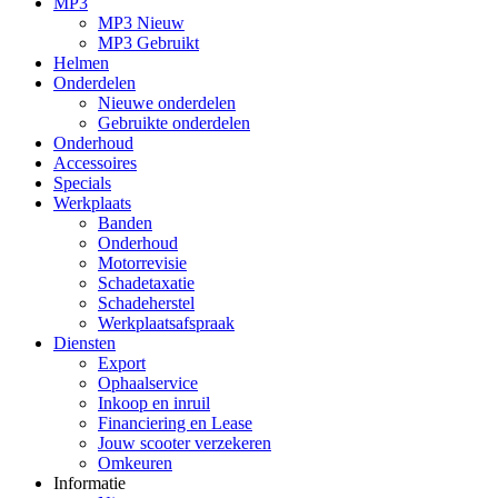
MP3
MP3 Nieuw
MP3 Gebruikt
Helmen
Onderdelen
Nieuwe onderdelen
Gebruikte onderdelen
Onderhoud
Accessoires
Specials
Werkplaats
Banden
Onderhoud
Motorrevisie
Schadetaxatie
Schadeherstel
Werkplaatsafspraak
Diensten
Export
Ophaalservice
Inkoop en inruil
Financiering en Lease
Jouw scooter verzekeren
Omkeuren
Informatie