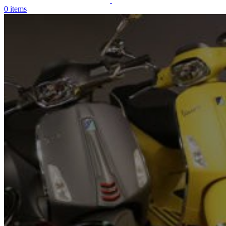
0
items