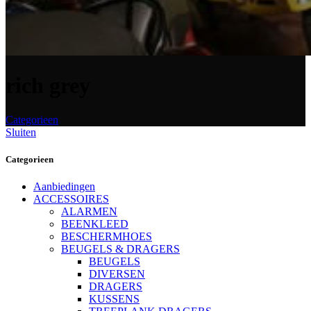
rich grey
Categorieen
Sluiten
Categorieen
Aanbiedingen
ACCESSOIRES
ALARMEN
BEENKLEED
BESCHERMHOES
BEUGELS & DRAGERS
BEUGELS
DIVERSEN
DRAGERS
KUSSENS