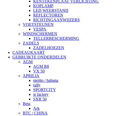
KENTEKENPLAAT VERLICHTING
KOPLAMP
LED WEERSTAND
REFLECTOREN
RICHTINGAANWIJZERS
VOETSTEUNEN
VESPA
WINDSCHERMEN
TELLERBESCHERMING
ZADELS
ZADELHOEZEN
CADEAUKAART
GEBRUIKTE ONDERDELEN
AGM
AGM R8
VX 50
APRILIA
mojito / habana
rally
SPORTCITY
sr factory
SXR 50
Beta
Ark
BTC / CHINA