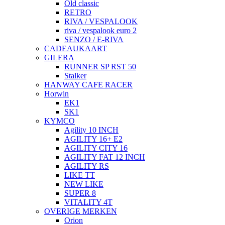
Old classic
RETRO
RIVA / VESPALOOK
riva / vespalook euro 2
SENZO / E-RIVA
CADEAUKAART
GILERA
RUNNER SP RST 50
Stalker
HANWAY CAFE RACER
Horwin
EK1
SK1
KYMCO
Agility 10 INCH
AGILITY 16+ E2
AGILITY CITY 16
AGILITY FAT 12 INCH
AGILITY RS
LIKE TT
NEW LIKE
SUPER 8
VITALITY 4T
OVERIGE MERKEN
Orion