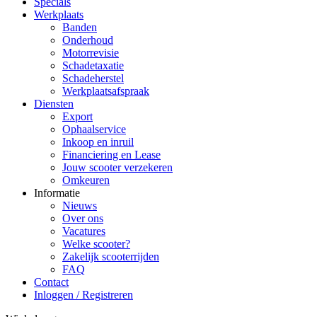
Specials
Werkplaats
Banden
Onderhoud
Motorrevisie
Schadetaxatie
Schadeherstel
Werkplaatsafspraak
Diensten
Export
Ophaalservice
Inkoop en inruil
Financiering en Lease
Jouw scooter verzekeren
Omkeuren
Informatie
Nieuws
Over ons
Vacatures
Welke scooter?
Zakelijk scooterrijden
FAQ
Contact
Inloggen / Registreren