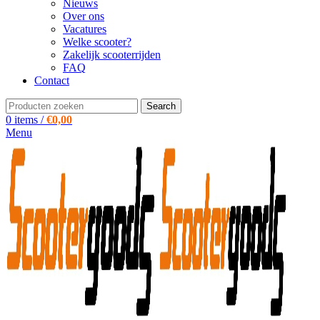
Nieuws
Over ons
Vacatures
Welke scooter?
Zakelijk scooterrijden
FAQ
Contact
Search
0
items
/
€
0,00
Menu