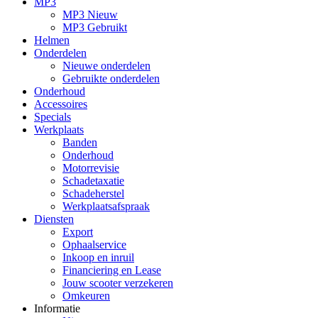
MP3
MP3 Nieuw
MP3 Gebruikt
Helmen
Onderdelen
Nieuwe onderdelen
Gebruikte onderdelen
Onderhoud
Accessoires
Specials
Werkplaats
Banden
Onderhoud
Motorrevisie
Schadetaxatie
Schadeherstel
Werkplaatsafspraak
Diensten
Export
Ophaalservice
Inkoop en inruil
Financiering en Lease
Jouw scooter verzekeren
Omkeuren
Informatie