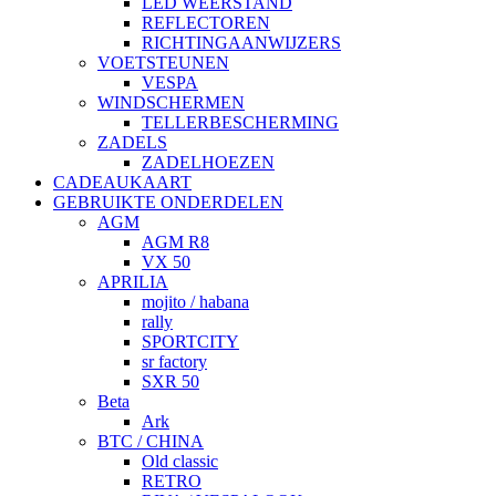
LED WEERSTAND
REFLECTOREN
RICHTINGAANWIJZERS
VOETSTEUNEN
VESPA
WINDSCHERMEN
TELLERBESCHERMING
ZADELS
ZADELHOEZEN
CADEAUKAART
GEBRUIKTE ONDERDELEN
AGM
AGM R8
VX 50
APRILIA
mojito / habana
rally
SPORTCITY
sr factory
SXR 50
Beta
Ark
BTC / CHINA
Old classic
RETRO