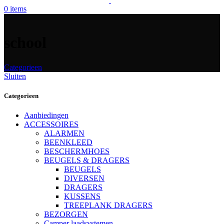
0
items
school
Categorieen
Sluiten
Categorieen
Aanbiedingen
ACCESSOIRES
ALARMEN
BEENKLEED
BESCHERMHOES
BEUGELS & DRAGERS
BEUGELS
DIVERSEN
DRAGERS
KUSSENS
TREEPLANK DRAGERS
BEZORGEN
Camper laadsystemen