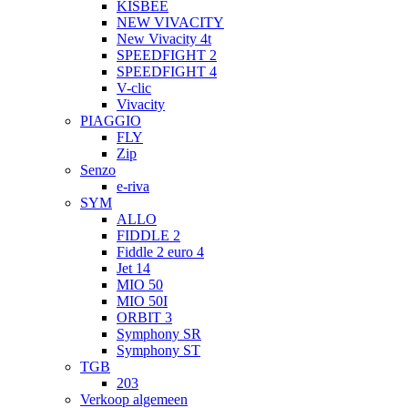
KISBEE
NEW VIVACITY
New Vivacity 4t
SPEEDFIGHT 2
SPEEDFIGHT 4
V-clic
Vivacity
PIAGGIO
FLY
Zip
Senzo
e-riva
SYM
ALLO
FIDDLE 2
Fiddle 2 euro 4
Jet 14
MIO 50
MIO 50I
ORBIT 3
Symphony SR
Symphony ST
TGB
203
Verkoop algemeen