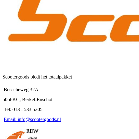
gekozen
worden
op
de
productpagina
Scootergoods biedt het totaalpakket
Bosscheweg 32A
5056KC, Berkel-Enschot
Tel: 013 - 533 5205
Email: info@scootergoods.nl