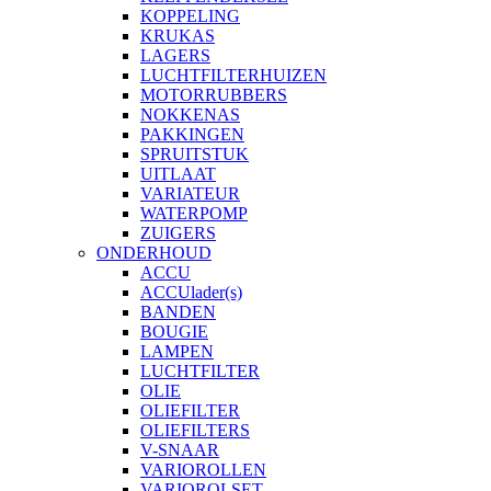
KOPPELING
KRUKAS
LAGERS
LUCHTFILTERHUIZEN
MOTORRUBBERS
NOKKENAS
PAKKINGEN
SPRUITSTUK
UITLAAT
VARIATEUR
WATERPOMP
ZUIGERS
ONDERHOUD
ACCU
ACCUlader(s)
BANDEN
BOUGIE
LAMPEN
LUCHTFILTER
OLIE
OLIEFILTER
OLIEFILTERS
V-SNAAR
VARIOROLLEN
VARIOROLSET