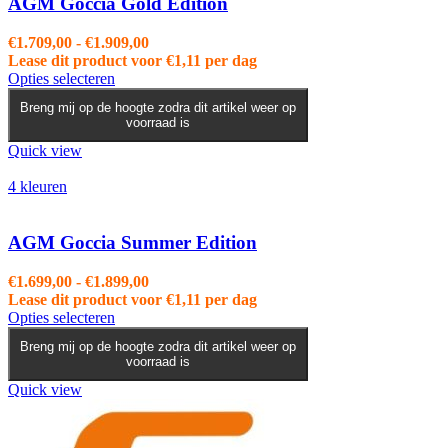
AGM Goccia Gold Edition
worden
op
Prijsklasse:
€
1.709,00
-
€
1.909,00
de
€1.709,00
Lease dit product voor
€
1,11
per dag
productpagina
Dit
tot
Opties selecteren
product
€1.909,00
Breng mij op de hoogte zodra dit artikel weer op
heeft
voorraad is
meerdere
variaties.
Quick view
Deze
optie
4 kleuren
kan
gekozen
worden
AGM Goccia Summer Edition
op
de
Prijsklasse:
€
1.699,00
-
€
1.899,00
productpagina
€1.699,00
Lease dit product voor
€
1,11
per dag
Dit
tot
Opties selecteren
product
€1.899,00
Breng mij op de hoogte zodra dit artikel weer op
heeft
voorraad is
meerdere
variaties.
Quick view
Deze
optie
kan