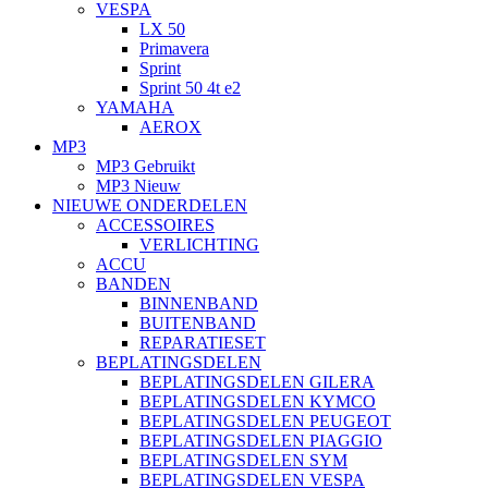
VESPA
LX 50
Primavera
Sprint
Sprint 50 4t e2
YAMAHA
AEROX
MP3
MP3 Gebruikt
MP3 Nieuw
NIEUWE ONDERDELEN
ACCESSOIRES
VERLICHTING
ACCU
BANDEN
BINNENBAND
BUITENBAND
REPARATIESET
BEPLATINGSDELEN
BEPLATINGSDELEN GILERA
BEPLATINGSDELEN KYMCO
BEPLATINGSDELEN PEUGEOT
BEPLATINGSDELEN PIAGGIO
BEPLATINGSDELEN SYM
BEPLATINGSDELEN VESPA