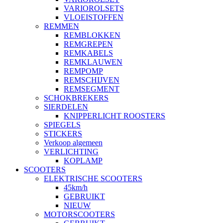
VARIOROLSETS
VLOEISTOFFEN
REMMEN
REMBLOKKEN
REMGREPEN
REMKABELS
REMKLAUWEN
REMPOMP
REMSCHIJVEN
REMSEGMENT
SCHOKBREKERS
SIERDELEN
KNIPPERLICHT ROOSTERS
SPIEGELS
STICKERS
Verkoop algemeen
VERLICHTING
KOPLAMP
SCOOTERS
ELEKTRISCHE SCOOTERS
45km/h
GEBRUIKT
NIEUW
MOTORSCOOTERS