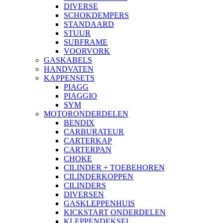
DIVERSE
SCHOKDEMPERS
STANDAARD
STUUR
SUBFRAME
VOORVORK
GASKABELS
HANDVATEN
KAPPENSETS
PIAGG
PIAGGIO
SYM
MOTORONDERDELEN
BENDIX
CARBURATEUR
CARTERKAP
CARTERPAN
CHOKE
CILINDER + TOEBEHOREN
CILINDERKOPPEN
CILINDERS
DIVERSEN
GASKLEPPENHUIS
KICKSTART ONDERDELEN
KLEPPENDEKSEL