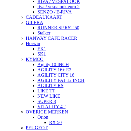
RIVA / VESPALOOK
riva / vespalook euro 2
SENZO / E-RIVA
CADEAUKAART
GILERA
RUNNER SP RST 50
Stalker
HANWAY CAFE RACER
Horwin
EK1
SK1
KYMCO
Agility 10 INCH
AGILITY 16+ E2
AGILITY CITY 16
AGILITY FAT 12 INCH
AGILITY RS
LIKE TT
NEW LIKE
SUPER 8
VITALITY 4T
OVERIGE MERKEN
Orion
RX 50
PEUGEOT