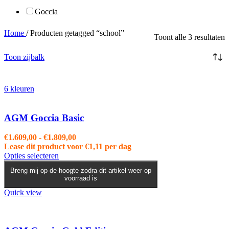
Goccia
Home
/
Producten getagged “school”
Toont alle 3 resultaten
Toon zijbalk
6 kleuren
AGM Goccia Basic
Prijsklasse:
€
1.609,00
-
€
1.809,00
€1.609,00
Lease dit product voor
€
1,11
per dag
Dit
tot
Opties selecteren
product
€1.809,00
Breng mij op de hoogte zodra dit artikel weer op
heeft
voorraad is
meerdere
variaties.
Quick view
Deze
optie
kan
gekozen