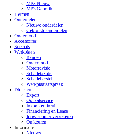
MP3 Nieuw
MP3 Gebruikt
Helmen
Onderdelen
Nieuwe onderdelen
Gebruikte onderdelen
Onderhoud
Accessoires
Specials
Werkplaats
Banden
Onderhoud
Motorrevisie
Schadetaxatie
Schadeherstel
Werkplaatsafspraak
Diensten
Export
Ophaalservice
Inkoop en inruil
Financiering en Lease
Jouw scooter verzekeren
Omkeuren
Informatie
Nieuws