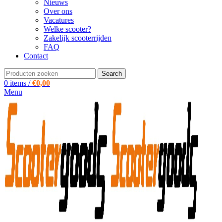
Nieuws
Over ons
Vacatures
Welke scooter?
Zakelijk scooterrijden
FAQ
Contact
Search
0
items
/
€
0,00
Menu