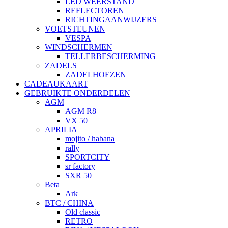
LED WEERSTAND
REFLECTOREN
RICHTINGAANWIJZERS
VOETSTEUNEN
VESPA
WINDSCHERMEN
TELLERBESCHERMING
ZADELS
ZADELHOEZEN
CADEAUKAART
GEBRUIKTE ONDERDELEN
AGM
AGM R8
VX 50
APRILIA
mojito / habana
rally
SPORTCITY
sr factory
SXR 50
Beta
Ark
BTC / CHINA
Old classic
RETRO