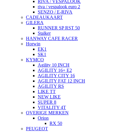
RIVA / VESPALOOK
riva / vespalook euro 2
SENZO / E-RIVA
CADEAUKAART
GILERA
RUNNER SP RST 50
Stalker
HANWAY CAFE RACER
Horwin
EK1
SK1
KYMCO
Agility 10 INCH
AGILITY 16+ E2
AGILITY CITY 16
AGILITY FAT 12 INCH
AGILITY RS
LIKE TT
NEW LIKE
SUPER 8
VITALITY 4T
OVERIGE MERKEN
Orion
RX 50
PEUGEOT