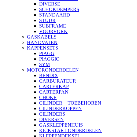
DIVERSE
SCHOKDEMPERS
STANDAARD
STUUR
SUBFRAME
VOORVORK
GASKABELS
HANDVATEN
KAPPENSETS
PIAGG
PIAGGIO
SYM
MOTORONDERDELEN
BENDIX
CARBURATEUR
CARTERKAP
CARTERPAN
CHOKE
CILINDER + TOEBEHOREN
CILINDERKOPPEN
CILINDERS
DIVERSEN
GASKLEPPENHUIS
KICKSTART ONDERDELEN
KLEPPENDEKSEL