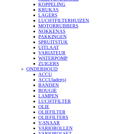
KOPPELING
KRUKAS
LAGERS
LUCHTFILTERHUIZEN
MOTORRUBBERS
NOKKENAS
PAKKINGEN
SPRUITSTUK
UITLAAT
VARIATEUR
WATERPOMP
ZUIGERS
ONDERHOUD
ACCU
ACCUlader(s)
BANDEN
BOUGIE
LAMPEN
LUCHTFILTER
OLIE
OLIEFILTER
OLIEFILTERS
V-SNAAR
VARIOROLLEN
VARIOROLSET