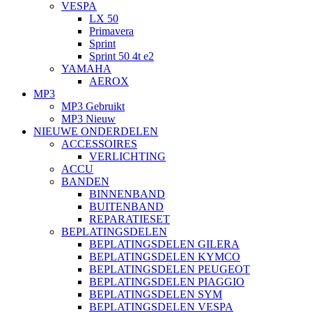
VESPA
LX 50
Primavera
Sprint
Sprint 50 4t e2
YAMAHA
AEROX
MP3
MP3 Gebruikt
MP3 Nieuw
NIEUWE ONDERDELEN
ACCESSOIRES
VERLICHTING
ACCU
BANDEN
BINNENBAND
BUITENBAND
REPARATIESET
BEPLATINGSDELEN
BEPLATINGSDELEN GILERA
BEPLATINGSDELEN KYMCO
BEPLATINGSDELEN PEUGEOT
BEPLATINGSDELEN PIAGGIO
BEPLATINGSDELEN SYM
BEPLATINGSDELEN VESPA