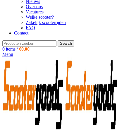
Nieuws
Over ons
Vacatures
Welke scooter?
Zakelijk scooterrijden
FAQ
Contact
Search
0
items
/
€
0,00
Menu