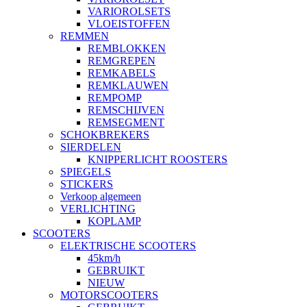
VARIOROLSETS
VLOEISTOFFEN
REMMEN
REMBLOKKEN
REMGREPEN
REMKABELS
REMKLAUWEN
REMPOMP
REMSCHIJVEN
REMSEGMENT
SCHOKBREKERS
SIERDELEN
KNIPPERLICHT ROOSTERS
SPIEGELS
STICKERS
Verkoop algemeen
VERLICHTING
KOPLAMP
SCOOTERS
ELEKTRISCHE SCOOTERS
45km/h
GEBRUIKT
NIEUW
MOTORSCOOTERS