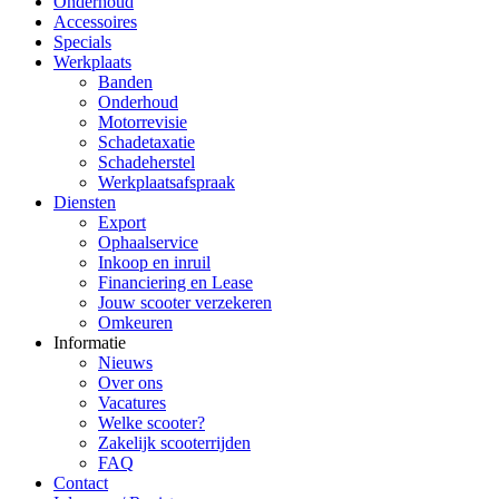
Onderhoud
Accessoires
Specials
Werkplaats
Banden
Onderhoud
Motorrevisie
Schadetaxatie
Schadeherstel
Werkplaatsafspraak
Diensten
Export
Ophaalservice
Inkoop en inruil
Financiering en Lease
Jouw scooter verzekeren
Omkeuren
Informatie
Nieuws
Over ons
Vacatures
Welke scooter?
Zakelijk scooterrijden
FAQ
Contact