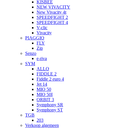
KISBEE
NEW VIVACITY
New Vivacity 4t
SPEEDFIGHT 2
SPEEDFIGHT 4
V-clic
Vivacity
PIAGGIO
FLY
Zip
Senzo
e-riva
SYM
ALLO
FIDDLE 2
Fiddle 2 euro 4
Jet 14
MIO 50
MIO 50I
ORBIT 3
Symphony SR
Symphony ST
TGB
203
Verkoop algemeen