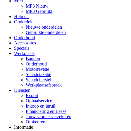
MP3
MP3 Nieuw
MP3 Gebruikt
Helmen
Onderdelen
Nieuwe onderdelen
Gebruikte onderdelen
Onderhoud
Accessoires
Specials
Werkplaats
Banden
Onderhoud
Motorrevisie
Schadetaxatie
Schadeherstel
Werkplaatsafspraak
Diensten
Export
Ophaalservice
Inkoop en inruil
Financiering en Lease
Jouw scooter verzekeren
Omkeuren
Informatie