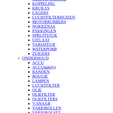
KOPPELING
KRUKAS
LAGERS
LUCHTFILTERHUIZEN
MOTORRUBBERS
NOKKENAS
PAKKINGEN
SPRUITSTUK
UITLAAT
VARIATEUR
WATERPOMP
ZUIGERS
ONDERHOUD
ACCU
ACCUlader(s)
BANDEN
BOUGIE
LAMPEN
LUCHTFILTER
OLIE
OLIEFILTER
OLIEFILTERS
V-SNAAR
VARIOROLLEN
VARIOROLSET