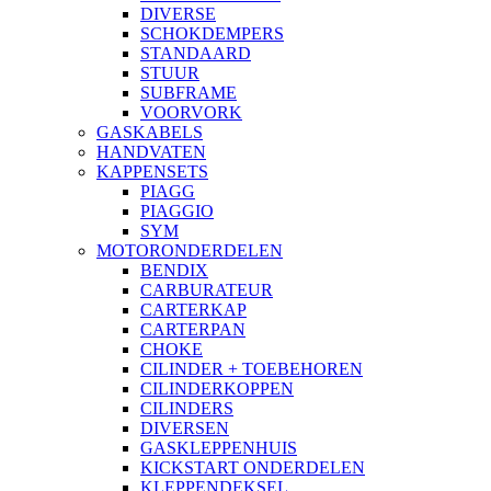
DIVERSE
SCHOKDEMPERS
STANDAARD
STUUR
SUBFRAME
VOORVORK
GASKABELS
HANDVATEN
KAPPENSETS
PIAGG
PIAGGIO
SYM
MOTORONDERDELEN
BENDIX
CARBURATEUR
CARTERKAP
CARTERPAN
CHOKE
CILINDER + TOEBEHOREN
CILINDERKOPPEN
CILINDERS
DIVERSEN
GASKLEPPENHUIS
KICKSTART ONDERDELEN
KLEPPENDEKSEL