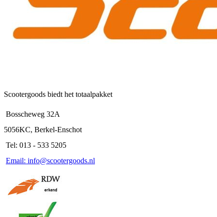
de
productpagina
Scootergoods biedt het totaalpakket
Bosscheweg 32A
5056KC, Berkel-Enschot
Tel: 013 - 533 5205
Email: info@scootergoods.nl