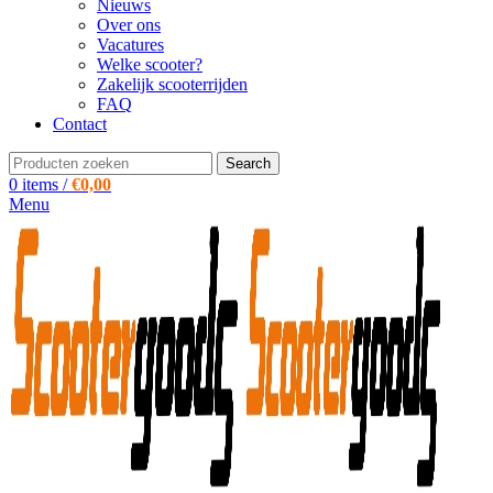
Nieuws
Over ons
Vacatures
Welke scooter?
Zakelijk scooterrijden
FAQ
Contact
Search
0
items
/
€
0,00
Menu