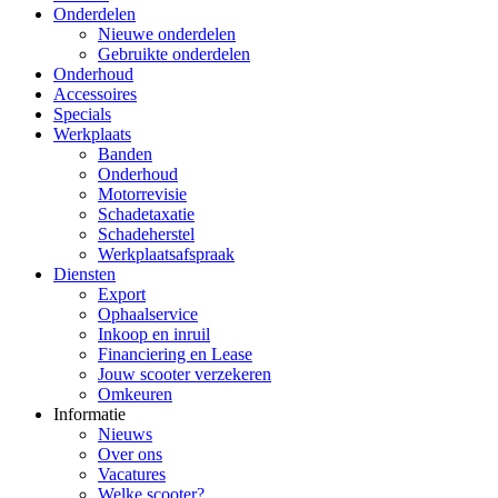
Onderdelen
Nieuwe onderdelen
Gebruikte onderdelen
Onderhoud
Accessoires
Specials
Werkplaats
Banden
Onderhoud
Motorrevisie
Schadetaxatie
Schadeherstel
Werkplaatsafspraak
Diensten
Export
Ophaalservice
Inkoop en inruil
Financiering en Lease
Jouw scooter verzekeren
Omkeuren
Informatie
Nieuws
Over ons
Vacatures
Welke scooter?