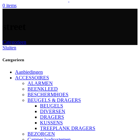
0
items
street
Categorieen
Sluiten
Categorieen
Aanbiedingen
ACCESSOIRES
ALARMEN
BEENKLEED
BESCHERMHOES
BEUGELS & DRAGERS
BEUGELS
DIVERSEN
DRAGERS
KUSSENS
TREEPLANK DRAGERS
BEZORGEN
Camper laadsystemen