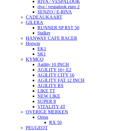
RIVA / VESPALOOK
riva / vespalook euro 2
SENZO / E-RIVA
CADEAUKAART
GILERA
RUNNER SP RST 50
Stalker
HANWAY CAFE RACER
Horwin
EK1
SK1
KYMCO
Agility 10 INCH
AGILITY 16+ E2
AGILITY CITY 16
AGILITY FAT 12 INCH
AGILITY RS
LIKE TT
NEW LIKE
SUPER 8
VITALITY 4T
OVERIGE MERKEN
Orion
RX 50
PEUGEOT