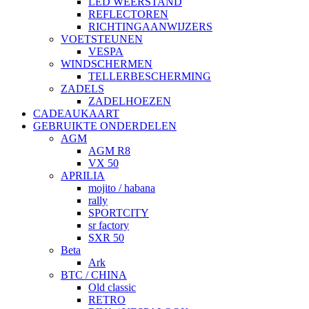
LED WEERSTAND
REFLECTOREN
RICHTINGAANWIJZERS
VOETSTEUNEN
VESPA
WINDSCHERMEN
TELLERBESCHERMING
ZADELS
ZADELHOEZEN
CADEAUKAART
GEBRUIKTE ONDERDELEN
AGM
AGM R8
VX 50
APRILIA
mojito / habana
rally
SPORTCITY
sr factory
SXR 50
Beta
Ark
BTC / CHINA
Old classic
RETRO