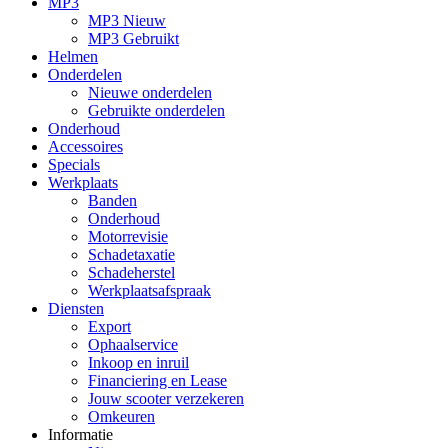
MP3
MP3 Nieuw
MP3 Gebruikt
Helmen
Onderdelen
Nieuwe onderdelen
Gebruikte onderdelen
Onderhoud
Accessoires
Specials
Werkplaats
Banden
Onderhoud
Motorrevisie
Schadetaxatie
Schadeherstel
Werkplaatsafspraak
Diensten
Export
Ophaalservice
Inkoop en inruil
Financiering en Lease
Jouw scooter verzekeren
Omkeuren
Informatie