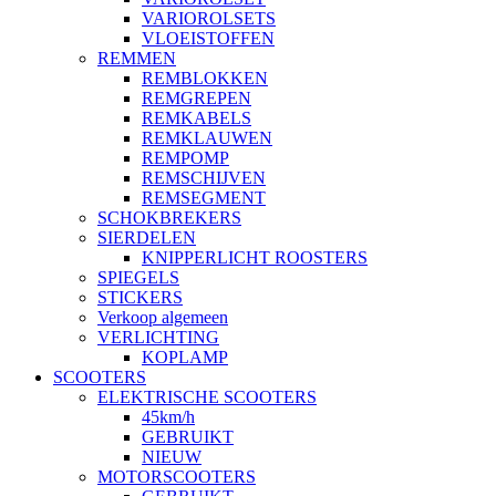
VARIOROLSETS
VLOEISTOFFEN
REMMEN
REMBLOKKEN
REMGREPEN
REMKABELS
REMKLAUWEN
REMPOMP
REMSCHIJVEN
REMSEGMENT
SCHOKBREKERS
SIERDELEN
KNIPPERLICHT ROOSTERS
SPIEGELS
STICKERS
Verkoop algemeen
VERLICHTING
KOPLAMP
SCOOTERS
ELEKTRISCHE SCOOTERS
45km/h
GEBRUIKT
NIEUW
MOTORSCOOTERS