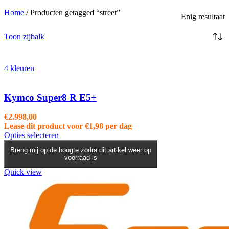
Home
/
Producten getagged “street”
Enig resultaat
Toon zijbalk
4 kleuren
Kymco Super8 R E5+
€
2.998,00
Lease dit product voor
€
1,98
per dag
Dit
Opties selecteren
product
Breng mij op de hoogte zodra dit artikel weer op
heeft
voorraad is
meerdere
variaties.
Quick view
Deze
optie
kan
gekozen
worden
op