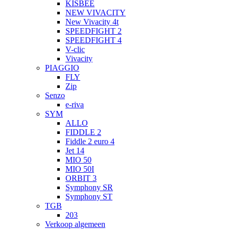
KISBEE
NEW VIVACITY
New Vivacity 4t
SPEEDFIGHT 2
SPEEDFIGHT 4
V-clic
Vivacity
PIAGGIO
FLY
Zip
Senzo
e-riva
SYM
ALLO
FIDDLE 2
Fiddle 2 euro 4
Jet 14
MIO 50
MIO 50I
ORBIT 3
Symphony SR
Symphony ST
TGB
203
Verkoop algemeen