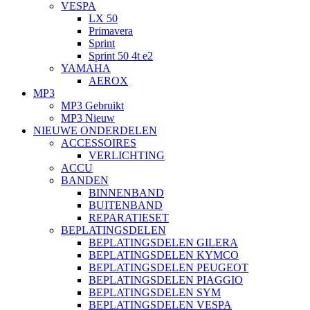
VESPA
LX 50
Primavera
Sprint
Sprint 50 4t e2
YAMAHA
AEROX
MP3
MP3 Gebruikt
MP3 Nieuw
NIEUWE ONDERDELEN
ACCESSOIRES
VERLICHTING
ACCU
BANDEN
BINNENBAND
BUITENBAND
REPARATIESET
BEPLATINGSDELEN
BEPLATINGSDELEN GILERA
BEPLATINGSDELEN KYMCO
BEPLATINGSDELEN PEUGEOT
BEPLATINGSDELEN PIAGGIO
BEPLATINGSDELEN SYM
BEPLATINGSDELEN VESPA