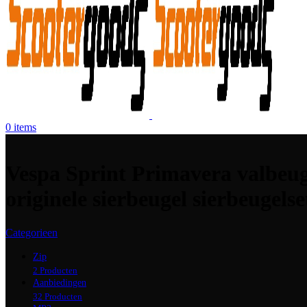
0
items
Vespa Sprint Primavera valbeug
originele sierbeugel sierbeugelse
Categorieen
Zip
2 Producten
Aanbiedingen
32 Producten