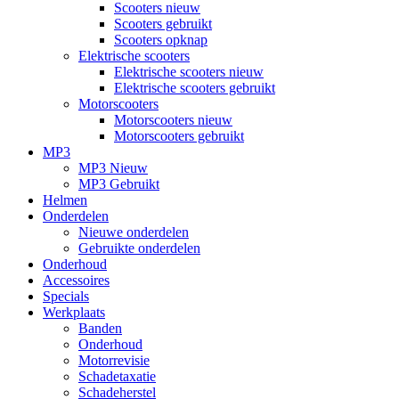
Scooters nieuw
Scooters gebruikt
Scooters opknap
Elektrische scooters
Elektrische scooters nieuw
Elektrische scooters gebruikt
Motorscooters
Motorscooters nieuw
Motorscooters gebruikt
MP3
MP3 Nieuw
MP3 Gebruikt
Helmen
Onderdelen
Nieuwe onderdelen
Gebruikte onderdelen
Onderhoud
Accessoires
Specials
Werkplaats
Banden
Onderhoud
Motorrevisie
Schadetaxatie
Schadeherstel