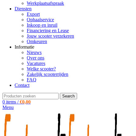
Werkplaatsafspraak
Diensten
Export
Ophaalservice
Inkoop en inruil
Financiering en Lease
Jouw scooter verzekeren
Omkeuren
Informatie
Nieuws
Over ons
Vacatures
Welke scooter?
Zakelijk scooterrijden
FAQ
Contact
Search
0
items
/
€
0,00
Menu