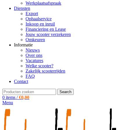
Werkplaatsafspraak
Diensten
Export
Ophaalservice
Inkoop en inruil
Financiering en Lease
Jouw scooter verzekeren
Omkeuren
Informatie
Nieuws
Over ons
Vacatures
Welke scooter?
Zakelijk scooterrijden
FAQ
Contact
Search
0
items
/
€
0,00
Menu