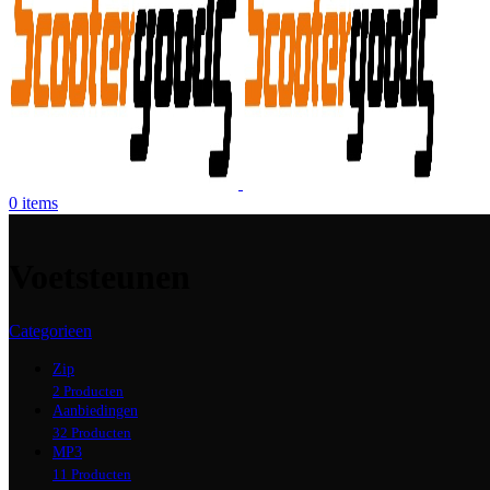
0
items
Voetsteunen
Categorieen
Zip
2 Producten
Aanbiedingen
32 Producten
MP3
11 Producten