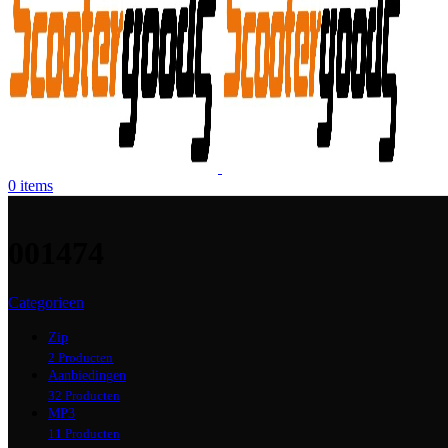
0
items
001474
Categorieen
Zip
2 Producten
Aanbiedingen
32 Producten
MP3
11 Producten