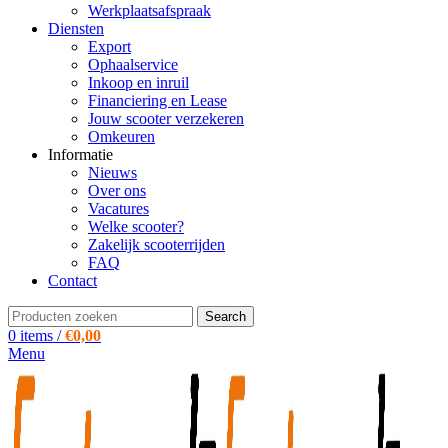
Werkplaatsafspraak
Diensten
Export
Ophaalservice
Inkoop en inruil
Financiering en Lease
Jouw scooter verzekeren
Omkeuren
Informatie
Nieuws
Over ons
Vacatures
Welke scooter?
Zakelijk scooterrijden
FAQ
Contact
Search
0
items
/
€
0,00
Menu