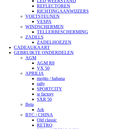
LED WEERSTAND
REFLECTOREN
RICHTINGAANWIJZERS
VOETSTEUNEN
VESPA
WINDSCHERMEN
TELLERBESCHERMING
ZADELS
ZADELHOEZEN
CADEAUKAART
GEBRUIKTE ONDERDELEN
AGM
AGM R8
VX 50
APRILIA
mojito / habana
rally
SPORTCITY
sr factory
SXR 50
Beta
Ark
BTC / CHINA
Old classic
RETRO