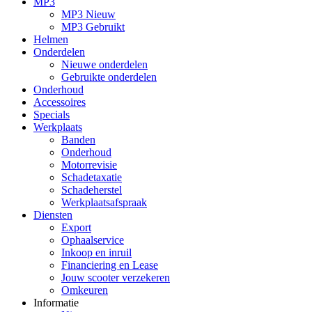
MP3
MP3 Nieuw
MP3 Gebruikt
Helmen
Onderdelen
Nieuwe onderdelen
Gebruikte onderdelen
Onderhoud
Accessoires
Specials
Werkplaats
Banden
Onderhoud
Motorrevisie
Schadetaxatie
Schadeherstel
Werkplaatsafspraak
Diensten
Export
Ophaalservice
Inkoop en inruil
Financiering en Lease
Jouw scooter verzekeren
Omkeuren
Informatie