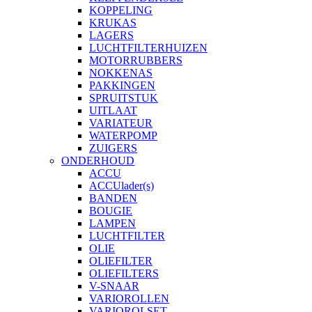
KOPPELING
KRUKAS
LAGERS
LUCHTFILTERHUIZEN
MOTORRUBBERS
NOKKENAS
PAKKINGEN
SPRUITSTUK
UITLAAT
VARIATEUR
WATERPOMP
ZUIGERS
ONDERHOUD
ACCU
ACCUlader(s)
BANDEN
BOUGIE
LAMPEN
LUCHTFILTER
OLIE
OLIEFILTER
OLIEFILTERS
V-SNAAR
VARIOROLLEN
VARIOROLSET