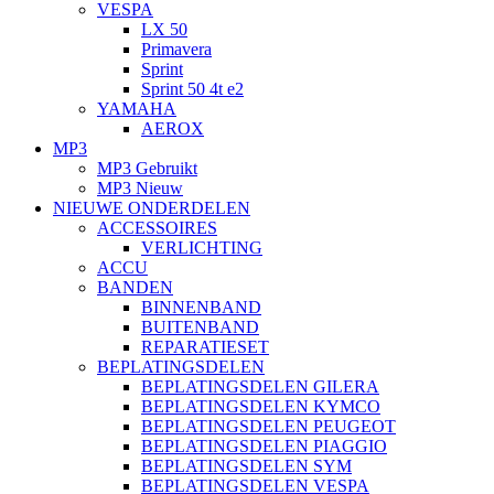
VESPA
LX 50
Primavera
Sprint
Sprint 50 4t e2
YAMAHA
AEROX
MP3
MP3 Gebruikt
MP3 Nieuw
NIEUWE ONDERDELEN
ACCESSOIRES
VERLICHTING
ACCU
BANDEN
BINNENBAND
BUITENBAND
REPARATIESET
BEPLATINGSDELEN
BEPLATINGSDELEN GILERA
BEPLATINGSDELEN KYMCO
BEPLATINGSDELEN PEUGEOT
BEPLATINGSDELEN PIAGGIO
BEPLATINGSDELEN SYM
BEPLATINGSDELEN VESPA