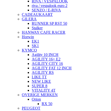
RIVA / VESPALOOK
riva / vespalook euro 2
SENZO / E-RIVA
CADEAUKAART
GILERA
RUNNER SP RST 50
Stalker
HANWAY CAFE RACER
Horwin
EK1
SK1
KYMCO
Agility 10 INCH
AGILITY 16+ E2
AGILITY CITY 16
AGILITY FAT 12 INCH
AGILITY RS
LIKE TT
NEW LIKE
SUPER 8
VITALITY 4T
OVERIGE MERKEN
Orion
RX 50
PEUGEOT