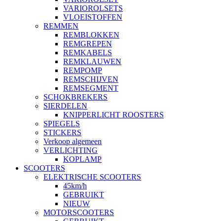
VARIOROLSETS
VLOEISTOFFEN
REMMEN
REMBLOKKEN
REMGREPEN
REMKABELS
REMKLAUWEN
REMPOMP
REMSCHIJVEN
REMSEGMENT
SCHOKBREKERS
SIERDELEN
KNIPPERLICHT ROOSTERS
SPIEGELS
STICKERS
Verkoop algemeen
VERLICHTING
KOPLAMP
SCOOTERS
ELEKTRISCHE SCOOTERS
45km/h
GEBRUIKT
NIEUW
MOTORSCOOTERS