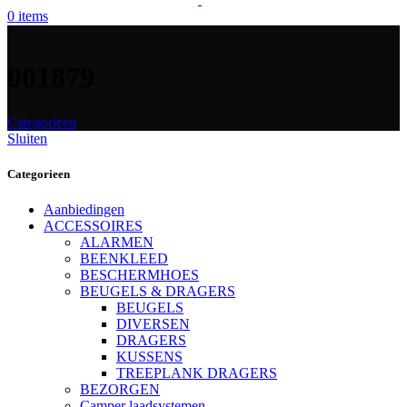
0
items
001879
Categorieen
Sluiten
Categorieen
Aanbiedingen
ACCESSOIRES
ALARMEN
BEENKLEED
BESCHERMHOES
BEUGELS & DRAGERS
BEUGELS
DIVERSEN
DRAGERS
KUSSENS
TREEPLANK DRAGERS
BEZORGEN
Camper laadsystemen