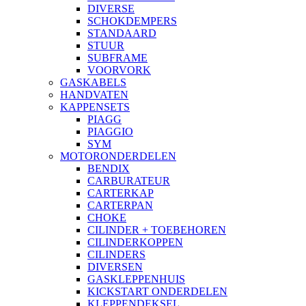
DIVERSE
SCHOKDEMPERS
STANDAARD
STUUR
SUBFRAME
VOORVORK
GASKABELS
HANDVATEN
KAPPENSETS
PIAGG
PIAGGIO
SYM
MOTORONDERDELEN
BENDIX
CARBURATEUR
CARTERKAP
CARTERPAN
CHOKE
CILINDER + TOEBEHOREN
CILINDERKOPPEN
CILINDERS
DIVERSEN
GASKLEPPENHUIS
KICKSTART ONDERDELEN
KLEPPENDEKSEL