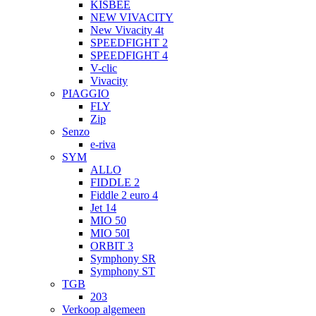
KISBEE
NEW VIVACITY
New Vivacity 4t
SPEEDFIGHT 2
SPEEDFIGHT 4
V-clic
Vivacity
PIAGGIO
FLY
Zip
Senzo
e-riva
SYM
ALLO
FIDDLE 2
Fiddle 2 euro 4
Jet 14
MIO 50
MIO 50I
ORBIT 3
Symphony SR
Symphony ST
TGB
203
Verkoop algemeen