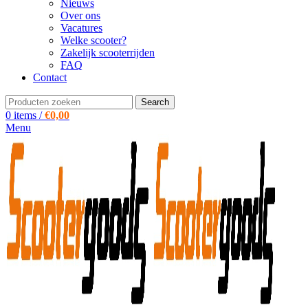
Nieuws
Over ons
Vacatures
Welke scooter?
Zakelijk scooterrijden
FAQ
Contact
Search
0
items
/
€
0,00
Menu