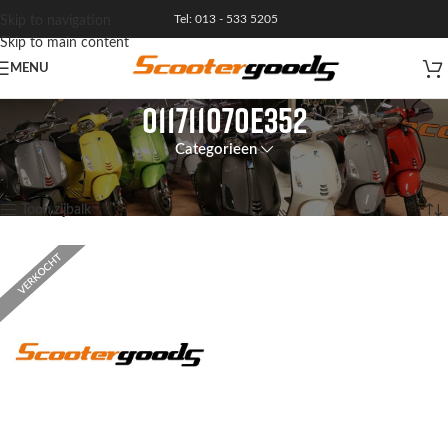
Tel: 013 - 533 5205
Skip to navigation
Skip to main content
MENU
011711070E352
Categorieen
Home
/
Product Artikelnummer
/
011711070E352
Enig resultaat
Toon zijbalk
VERKOCHT