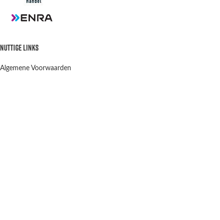
NUTTIGE LINKS
Algemene Voorwaarden
Privacy Policy
Verzenden en retourneren
Contact
OPENINGSTIJDEN
Winkel & Werkplaats
Dinsdag t/m Vrijdag:
9:00-12:00 13:00-18:00
Winkel Zaterdag:
10:00-15:00
Zondag & Maandag:
Gesloten
Scootergoods
2021