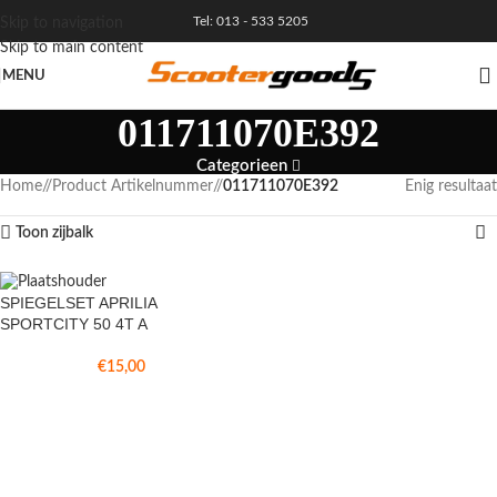
Tel: 013 - 533 5205
Skip to navigation
Skip to main content
MENU
011711070E392
Categorieen
Home
/
Product Artikelnummer
/
011711070E392
Enig resultaat
Toon zijbalk
SPIEGELSET APRILIA
SPORTCITY 50 4T A
€
15,00