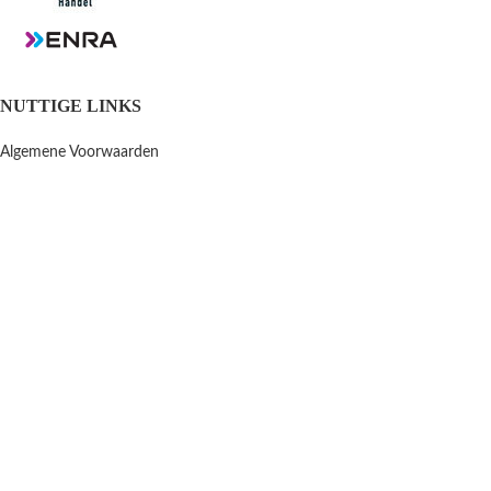
NUTTIGE LINKS
Algemene Voorwaarden
Privacy Policy
Verzenden en retourneren
Contact
OPENINGSTIJDEN
Winkel & Werkplaats
Dinsdag t/m Vrijdag:
9:00-12:00 13:00-18:00
Winkel Zaterdag:
10:00-15:00
Zondag & Maandag:
Gesloten
Scootergoods
2021