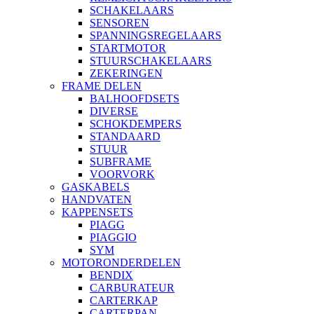
SCHAKELAARS
SENSOREN
SPANNINGSREGELAARS
STARTMOTOR
STUURSCHAKELAARS
ZEKERINGEN
FRAME DELEN
BALHOOFDSETS
DIVERSE
SCHOKDEMPERS
STANDAARD
STUUR
SUBFRAME
VOORVORK
GASKABELS
HANDVATEN
KAPPENSETS
PIAGG
PIAGGIO
SYM
MOTORONDERDELEN
BENDIX
CARBURATEUR
CARTERKAP
CARTERPAN