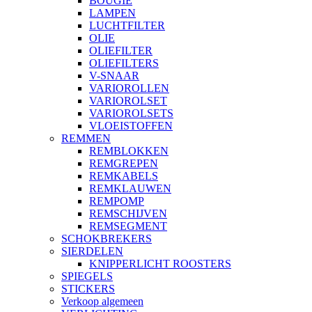
BOUGIE
LAMPEN
LUCHTFILTER
OLIE
OLIEFILTER
OLIEFILTERS
V-SNAAR
VARIOROLLEN
VARIOROLSET
VARIOROLSETS
VLOEISTOFFEN
REMMEN
REMBLOKKEN
REMGREPEN
REMKABELS
REMKLAUWEN
REMPOMP
REMSCHIJVEN
REMSEGMENT
SCHOKBREKERS
SIERDELEN
KNIPPERLICHT ROOSTERS
SPIEGELS
STICKERS
Verkoop algemeen