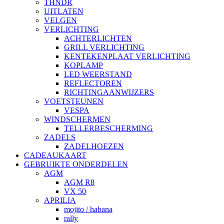
THNDR
UITLATEN
VELGEN
VERLICHTING
ACHTERLICHTEN
GRILL VERLICHTING
KENTEKENPLAAT VERLICHTING
KOPLAMP
LED WEERSTAND
REFLECTOREN
RICHTINGAANWIJZERS
VOETSTEUNEN
VESPA
WINDSCHERMEN
TELLERBESCHERMING
ZADELS
ZADELHOEZEN
CADEAUKAART
GEBRUIKTE ONDERDELEN
AGM
AGM R8
VX 50
APRILIA
mojito / habana
rally