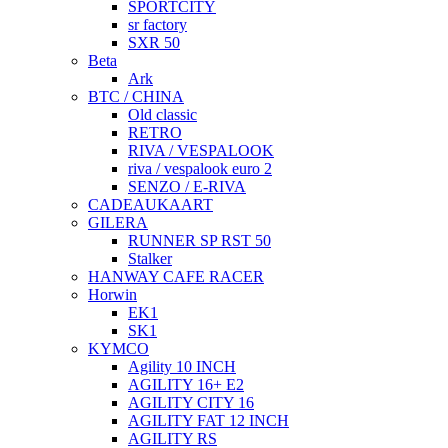
SPORTCITY
sr factory
SXR 50
Beta
Ark
BTC / CHINA
Old classic
RETRO
RIVA / VESPALOOK
riva / vespalook euro 2
SENZO / E-RIVA
CADEAUKAART
GILERA
RUNNER SP RST 50
Stalker
HANWAY CAFE RACER
Horwin
EK1
SK1
KYMCO
Agility 10 INCH
AGILITY 16+ E2
AGILITY CITY 16
AGILITY FAT 12 INCH
AGILITY RS