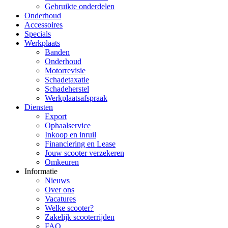
Gebruikte onderdelen
Onderhoud
Accessoires
Specials
Werkplaats
Banden
Onderhoud
Motorrevisie
Schadetaxatie
Schadeherstel
Werkplaatsafspraak
Diensten
Export
Ophaalservice
Inkoop en inruil
Financiering en Lease
Jouw scooter verzekeren
Omkeuren
Informatie
Nieuws
Over ons
Vacatures
Welke scooter?
Zakelijk scooterrijden
FAQ