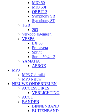
MIO 50
MIO 50I
ORBIT 3
Symphony SR
Symphony ST
TGB
203
Verkoop algemeen
VESPA
LX 50
Primavera
Sprint
Sprint 50 4t e2
YAMAHA
AEROX
MP3
MP3 Gebruikt
MP3 Nieuw
NIEUWE ONDERDELEN
ACCESSOIRES
VERLICHTING
ACCU
BANDEN
BINNENBAND
BUITENBAND