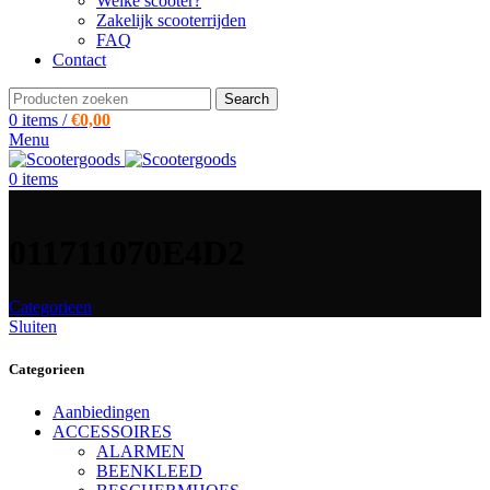
Welke scooter?
Zakelijk scooterrijden
FAQ
Contact
Search
0
items
/
€
0,00
Menu
0
items
011711070E4D2
Categorieen
Sluiten
Categorieen
Aanbiedingen
ACCESSOIRES
ALARMEN
BEENKLEED