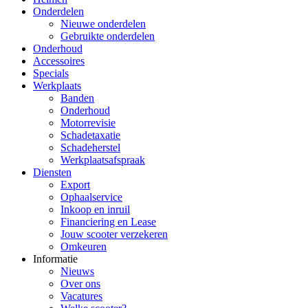
Onderdelen
Nieuwe onderdelen
Gebruikte onderdelen
Onderhoud
Accessoires
Specials
Werkplaats
Banden
Onderhoud
Motorrevisie
Schadetaxatie
Schadeherstel
Werkplaatsafspraak
Diensten
Export
Ophaalservice
Inkoop en inruil
Financiering en Lease
Jouw scooter verzekeren
Omkeuren
Informatie
Nieuws
Over ons
Vacatures