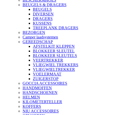
BESCHERMHOES
BEUGELS & DRAGERS
BEUGELS
DIVERSEN
DRAGERS
KUSSENS
TREEPLANK DRAGERS
BEZORGEN
Camper laadsystemen
GEREEDSCHAP
AFSTELKIT KLEPPEN
BLOKKEER SLEUTEL
BLOKKEER SLEUTELS
VEERTREKKER
VLIEGWIEL TREKKERS
VLIEGWIELTREKKER
VOELERMAAT
ZUIGERSTOP
GOCCIA ACCESSOIRES
HANDMOFFEN
HANDSCHOENEN
HELMEN
KILOMETERTELLER
KOFFERS
NIU ACCESSOIRES