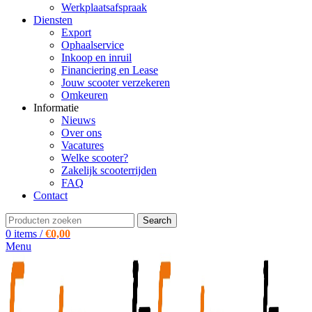
Werkplaatsafspraak
Diensten
Export
Ophaalservice
Inkoop en inruil
Financiering en Lease
Jouw scooter verzekeren
Omkeuren
Informatie
Nieuws
Over ons
Vacatures
Welke scooter?
Zakelijk scooterrijden
FAQ
Contact
Search
0
items
/
€
0,00
Menu