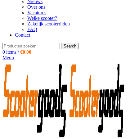
Nieuws
Over ons
Vacatures
Welke scooter?
Zakelijk scooterrijden
FAQ
Contact
Search
0
items
/
€
0,00
Menu