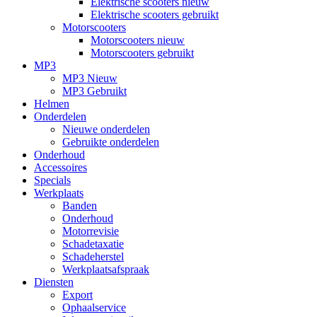
Elektrische scooters nieuw
Elektrische scooters gebruikt
Motorscooters
Motorscooters nieuw
Motorscooters gebruikt
MP3
MP3 Nieuw
MP3 Gebruikt
Helmen
Onderdelen
Nieuwe onderdelen
Gebruikte onderdelen
Onderhoud
Accessoires
Specials
Werkplaats
Banden
Onderhoud
Motorrevisie
Schadetaxatie
Schadeherstel
Werkplaatsafspraak
Diensten
Export
Ophaalservice