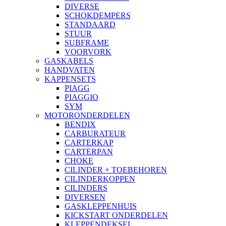
DIVERSE
SCHOKDEMPERS
STANDAARD
STUUR
SUBFRAME
VOORVORK
GASKABELS
HANDVATEN
KAPPENSETS
PIAGG
PIAGGIO
SYM
MOTORONDERDELEN
BENDIX
CARBURATEUR
CARTERKAP
CARTERPAN
CHOKE
CILINDER + TOEBEHOREN
CILINDERKOPPEN
CILINDERS
DIVERSEN
GASKLEPPENHUIS
KICKSTART ONDERDELEN
KLEPPENDEKSEL