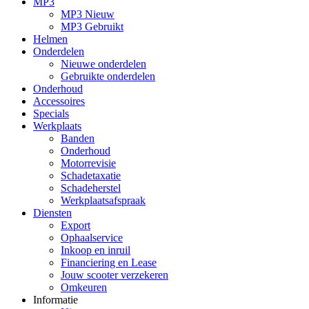
MP3
MP3 Nieuw
MP3 Gebruikt
Helmen
Onderdelen
Nieuwe onderdelen
Gebruikte onderdelen
Onderhoud
Accessoires
Specials
Werkplaats
Banden
Onderhoud
Motorrevisie
Schadetaxatie
Schadeherstel
Werkplaatsafspraak
Diensten
Export
Ophaalservice
Inkoop en inruil
Financiering en Lease
Jouw scooter verzekeren
Omkeuren
Informatie