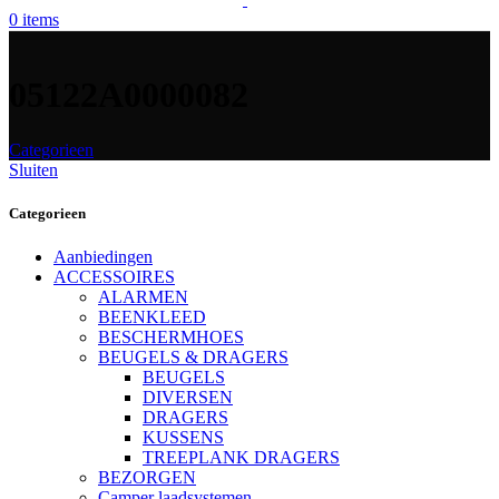
0
items
05122A0000082
Categorieen
Sluiten
Categorieen
Aanbiedingen
ACCESSOIRES
ALARMEN
BEENKLEED
BESCHERMHOES
BEUGELS & DRAGERS
BEUGELS
DIVERSEN
DRAGERS
KUSSENS
TREEPLANK DRAGERS
BEZORGEN
Camper laadsystemen