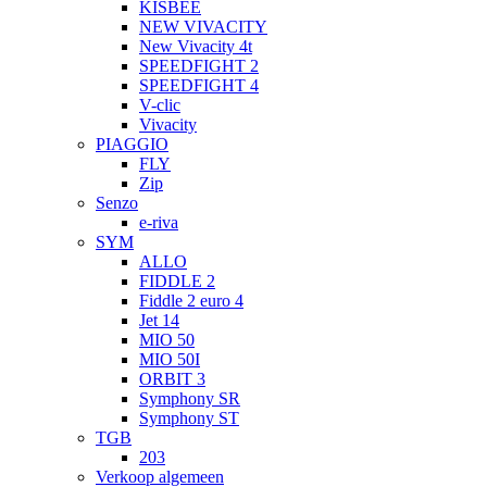
KISBEE
NEW VIVACITY
New Vivacity 4t
SPEEDFIGHT 2
SPEEDFIGHT 4
V-clic
Vivacity
PIAGGIO
FLY
Zip
Senzo
e-riva
SYM
ALLO
FIDDLE 2
Fiddle 2 euro 4
Jet 14
MIO 50
MIO 50I
ORBIT 3
Symphony SR
Symphony ST
TGB
203
Verkoop algemeen