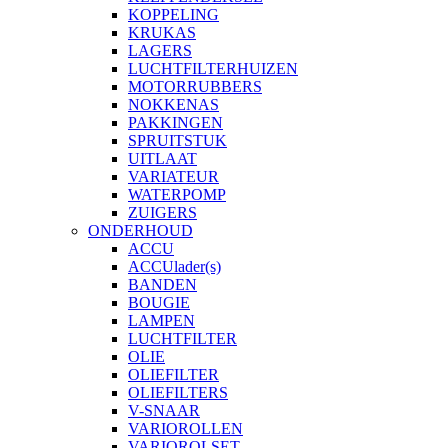
KOPPELING
KRUKAS
LAGERS
LUCHTFILTERHUIZEN
MOTORRUBBERS
NOKKENAS
PAKKINGEN
SPRUITSTUK
UITLAAT
VARIATEUR
WATERPOMP
ZUIGERS
ONDERHOUD
ACCU
ACCUlader(s)
BANDEN
BOUGIE
LAMPEN
LUCHTFILTER
OLIE
OLIEFILTER
OLIEFILTERS
V-SNAAR
VARIOROLLEN
VARIOROLSET