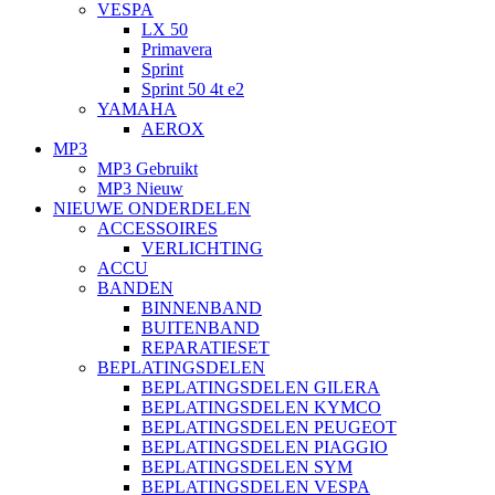
VESPA
LX 50
Primavera
Sprint
Sprint 50 4t e2
YAMAHA
AEROX
MP3
MP3 Gebruikt
MP3 Nieuw
NIEUWE ONDERDELEN
ACCESSOIRES
VERLICHTING
ACCU
BANDEN
BINNENBAND
BUITENBAND
REPARATIESET
BEPLATINGSDELEN
BEPLATINGSDELEN GILERA
BEPLATINGSDELEN KYMCO
BEPLATINGSDELEN PEUGEOT
BEPLATINGSDELEN PIAGGIO
BEPLATINGSDELEN SYM
BEPLATINGSDELEN VESPA