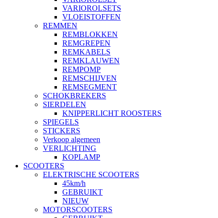
VARIOROLSETS
VLOEISTOFFEN
REMMEN
REMBLOKKEN
REMGREPEN
REMKABELS
REMKLAUWEN
REMPOMP
REMSCHIJVEN
REMSEGMENT
SCHOKBREKERS
SIERDELEN
KNIPPERLICHT ROOSTERS
SPIEGELS
STICKERS
Verkoop algemeen
VERLICHTING
KOPLAMP
SCOOTERS
ELEKTRISCHE SCOOTERS
45km/h
GEBRUIKT
NIEUW
MOTORSCOOTERS