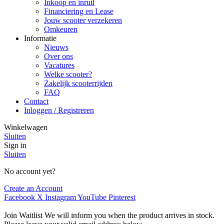
Inkoop en inruil
Financiering en Lease
Jouw scooter verzekeren
Omkeuren
Informatie
Nieuws
Over ons
Vacatures
Welke scooter?
Zakelijk scooterrijden
FAQ
Contact
Inloggen / Registreren
Winkelwagen
Sluiten
Sign in
Sluiten
No account yet?
Create an Account
Facebook
X
Instagram
YouTube
Pinterest
Join Waitlist
We will inform you when the product arrives in stock.