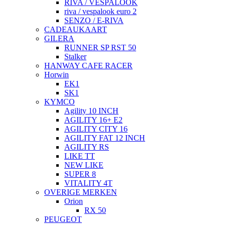
RIVA / VESPALOOK
riva / vespalook euro 2
SENZO / E-RIVA
CADEAUKAART
GILERA
RUNNER SP RST 50
Stalker
HANWAY CAFE RACER
Horwin
EK1
SK1
KYMCO
Agility 10 INCH
AGILITY 16+ E2
AGILITY CITY 16
AGILITY FAT 12 INCH
AGILITY RS
LIKE TT
NEW LIKE
SUPER 8
VITALITY 4T
OVERIGE MERKEN
Orion
RX 50
PEUGEOT