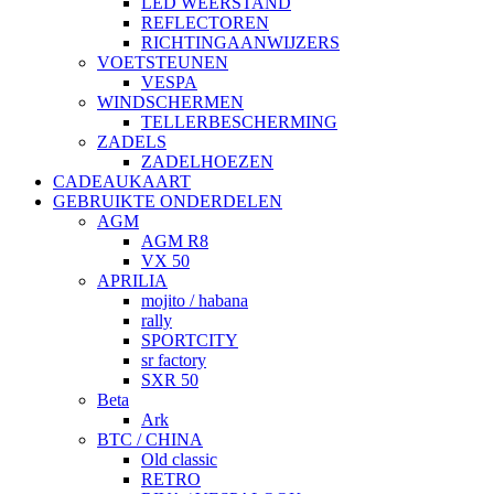
LED WEERSTAND
REFLECTOREN
RICHTINGAANWIJZERS
VOETSTEUNEN
VESPA
WINDSCHERMEN
TELLERBESCHERMING
ZADELS
ZADELHOEZEN
CADEAUKAART
GEBRUIKTE ONDERDELEN
AGM
AGM R8
VX 50
APRILIA
mojito / habana
rally
SPORTCITY
sr factory
SXR 50
Beta
Ark
BTC / CHINA
Old classic
RETRO