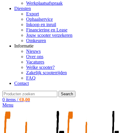
Werkplaatsafspraak
Diensten
Export
Ophaalservice
Inkoop en inruil
Financiering en Lease
Jouw scooter verzekeren
Omkeuren
Informatie
Nieuws
Over ons
Vacatures
Welke scooter?
Zakelijk scooterrijden
FAQ
Contact
Search
0
items
/
€
0,00
Menu