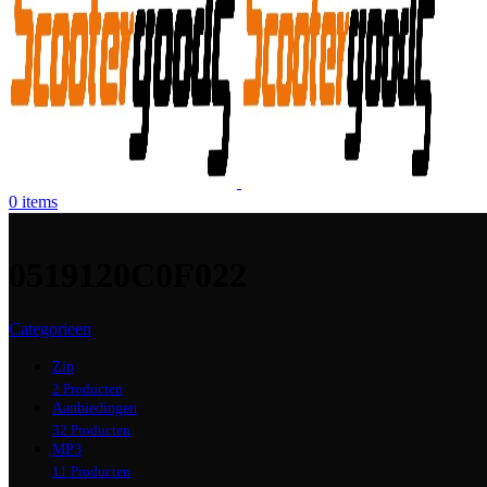
0
items
0519120C0F022
Categorieen
Zip
2 Producten
Aanbiedingen
32 Producten
MP3
11 Producten