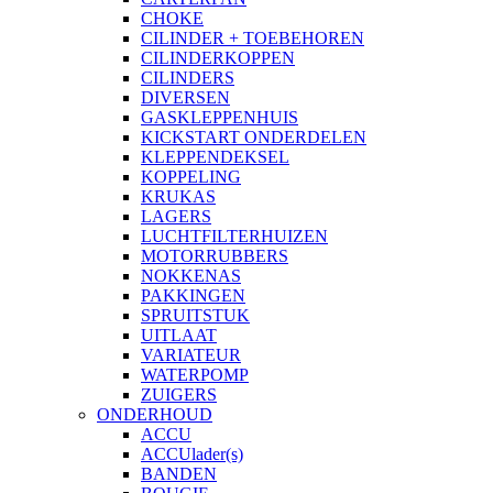
CHOKE
CILINDER + TOEBEHOREN
CILINDERKOPPEN
CILINDERS
DIVERSEN
GASKLEPPENHUIS
KICKSTART ONDERDELEN
KLEPPENDEKSEL
KOPPELING
KRUKAS
LAGERS
LUCHTFILTERHUIZEN
MOTORRUBBERS
NOKKENAS
PAKKINGEN
SPRUITSTUK
UITLAAT
VARIATEUR
WATERPOMP
ZUIGERS
ONDERHOUD
ACCU
ACCUlader(s)
BANDEN