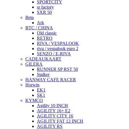
SPORTCITY
sr factory
SXR 50
Beta
Ark
BTC / CHINA
Old classic
RETRO
RIVA / VESPALOOK
riva / vespalook euro 2
SENZO / E-RIVA
CADEAUKAART
GILERA
RUNNER SP RST 50
Stalker
HANWAY CAFE RACER
Horwin
EK1
SK1
KYMCO
Agility 10 INCH
AGILITY 16+ E2
AGILITY CITY 16
AGILITY FAT 12 INCH
AGILITY RS