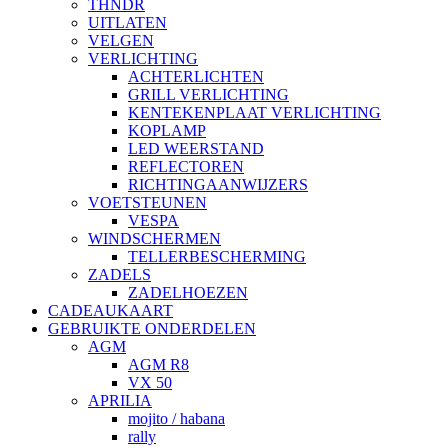
THNDR
UITLATEN
VELGEN
VERLICHTING
ACHTERLICHTEN
GRILL VERLICHTING
KENTEKENPLAAT VERLICHTING
KOPLAMP
LED WEERSTAND
REFLECTOREN
RICHTINGAANWIJZERS
VOETSTEUNEN
VESPA
WINDSCHERMEN
TELLERBESCHERMING
ZADELS
ZADELHOEZEN
CADEAUKAART
GEBRUIKTE ONDERDELEN
AGM
AGM R8
VX 50
APRILIA
mojito / habana
rally