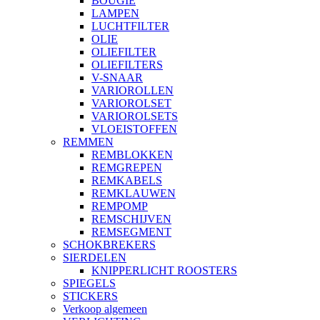
BOUGIE
LAMPEN
LUCHTFILTER
OLIE
OLIEFILTER
OLIEFILTERS
V-SNAAR
VARIOROLLEN
VARIOROLSET
VARIOROLSETS
VLOEISTOFFEN
REMMEN
REMBLOKKEN
REMGREPEN
REMKABELS
REMKLAUWEN
REMPOMP
REMSCHIJVEN
REMSEGMENT
SCHOKBREKERS
SIERDELEN
KNIPPERLICHT ROOSTERS
SPIEGELS
STICKERS
Verkoop algemeen