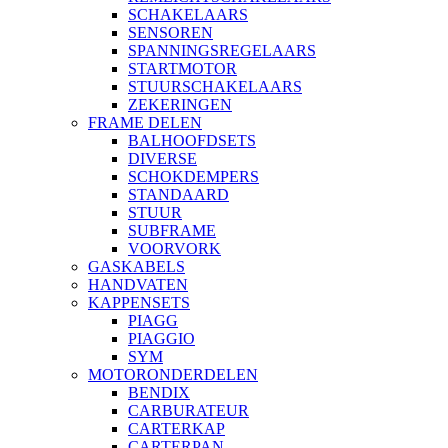
SCHAKELAARS
SENSOREN
SPANNINGSREGELAARS
STARTMOTOR
STUURSCHAKELAARS
ZEKERINGEN
FRAME DELEN
BALHOOFDSETS
DIVERSE
SCHOKDEMPERS
STANDAARD
STUUR
SUBFRAME
VOORVORK
GASKABELS
HANDVATEN
KAPPENSETS
PIAGG
PIAGGIO
SYM
MOTORONDERDELEN
BENDIX
CARBURATEUR
CARTERKAP
CARTERPAN