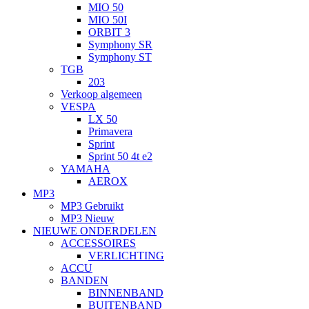
MIO 50
MIO 50I
ORBIT 3
Symphony SR
Symphony ST
TGB
203
Verkoop algemeen
VESPA
LX 50
Primavera
Sprint
Sprint 50 4t e2
YAMAHA
AEROX
MP3
MP3 Gebruikt
MP3 Nieuw
NIEUWE ONDERDELEN
ACCESSOIRES
VERLICHTING
ACCU
BANDEN
BINNENBAND
BUITENBAND