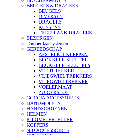
BESCHERMHOES
BEUGELS & DRAGERS
BEUGELS
DIVERSEN
DRAGERS
KUSSENS
TREEPLANK DRAGERS
BEZORGEN
Camper laadsystemen
GEREEDSCHAP
AFSTELKIT KLEPPEN
BLOKKEER SLEUTEL
BLOKKEER SLEUTELS
VEERTREKKER
VLIEGWIEL TREKKERS
VLIEGWIELTREKKER
VOELERMAAT
ZUIGERSTOP
GOCCIA ACCESSOIRES
HANDMOFFEN
HANDSCHOENEN
HELMEN
KILOMETERTELLER
KOFFERS
NIU ACCESSOIRES