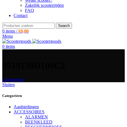
Welke scooter?
Zakelijk scooterrijden
FAQ
Contact
Search
0
items
/
€
0,00
Menu
0
items
0519130D100C2
Categorieen
Sluiten
Categorieen
Aanbiedingen
ACCESSOIRES
ALARMEN
BEENKLEED