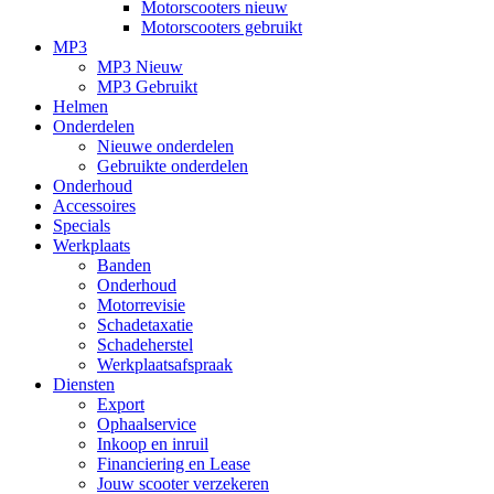
Motorscooters nieuw
Motorscooters gebruikt
MP3
MP3 Nieuw
MP3 Gebruikt
Helmen
Onderdelen
Nieuwe onderdelen
Gebruikte onderdelen
Onderhoud
Accessoires
Specials
Werkplaats
Banden
Onderhoud
Motorrevisie
Schadetaxatie
Schadeherstel
Werkplaatsafspraak
Diensten
Export
Ophaalservice
Inkoop en inruil
Financiering en Lease
Jouw scooter verzekeren