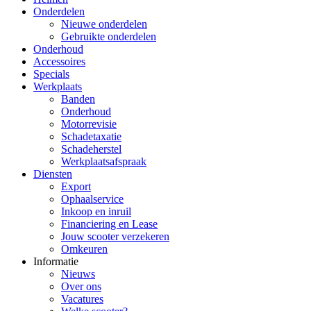
Onderdelen
Nieuwe onderdelen
Gebruikte onderdelen
Onderhoud
Accessoires
Specials
Werkplaats
Banden
Onderhoud
Motorrevisie
Schadetaxatie
Schadeherstel
Werkplaatsafspraak
Diensten
Export
Ophaalservice
Inkoop en inruil
Financiering en Lease
Jouw scooter verzekeren
Omkeuren
Informatie
Nieuws
Over ons
Vacatures