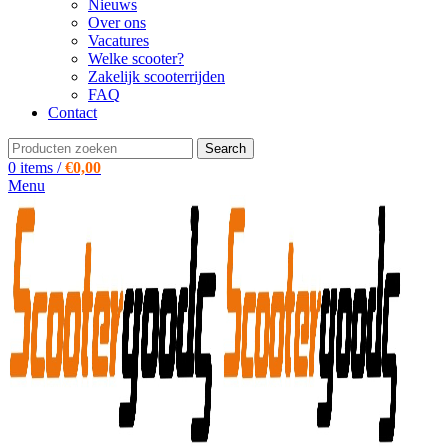
Nieuws
Over ons
Vacatures
Welke scooter?
Zakelijk scooterrijden
FAQ
Contact
Search
0
items
/
€
0,00
Menu