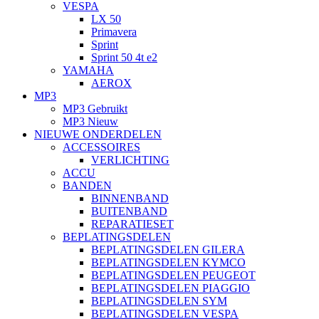
VESPA
LX 50
Primavera
Sprint
Sprint 50 4t e2
YAMAHA
AEROX
MP3
MP3 Gebruikt
MP3 Nieuw
NIEUWE ONDERDELEN
ACCESSOIRES
VERLICHTING
ACCU
BANDEN
BINNENBAND
BUITENBAND
REPARATIESET
BEPLATINGSDELEN
BEPLATINGSDELEN GILERA
BEPLATINGSDELEN KYMCO
BEPLATINGSDELEN PEUGEOT
BEPLATINGSDELEN PIAGGIO
BEPLATINGSDELEN SYM
BEPLATINGSDELEN VESPA