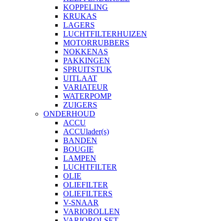
KOPPELING
KRUKAS
LAGERS
LUCHTFILTERHUIZEN
MOTORRUBBERS
NOKKENAS
PAKKINGEN
SPRUITSTUK
UITLAAT
VARIATEUR
WATERPOMP
ZUIGERS
ONDERHOUD
ACCU
ACCUlader(s)
BANDEN
BOUGIE
LAMPEN
LUCHTFILTER
OLIE
OLIEFILTER
OLIEFILTERS
V-SNAAR
VARIOROLLEN
VARIOROLSET