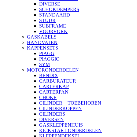
DIVERSE
SCHOKDEMPERS
STANDAARD
STUUR
SUBFRAME
VOORVORK
GASKABELS
HANDVATEN
KAPPENSETS
PIAGG
PIAGGIO
SYM
MOTORONDERDELEN
BENDIX
CARBURATEUR
CARTERKAP
CARTERPAN
CHOKE
CILINDER + TOEBEHOREN
CILINDERKOPPEN
CILINDERS
DIVERSEN
GASKLEPPENHUIS
KICKSTART ONDERDELEN
KLEPPENDEKSEL