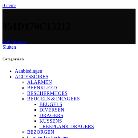
0
items
051D170C13212
Categorieen
Sluiten
Categorieen
Aanbiedingen
ACCESSOIRES
ALARMEN
BEENKLEED
BESCHERMHOES
BEUGELS & DRAGERS
BEUGELS
DIVERSEN
DRAGERS
KUSSENS
TREEPLANK DRAGERS
BEZORGEN
Camper laadsystemen