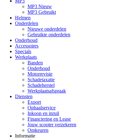
MP3
MP3 Nieuw
MP3 Gebruikt
Helmen
Onderdelen
Nieuwe onderdelen
Gebruikte onderdelen
Onderhoud
Accessoires
Specials
Werkplaats
Banden
Onderhoud
Motorrevisie
Schadetaxatie
Schadeherstel
Werkplaatsafspraak
Diensten
Export
Ophaalservice
Inkoop en inruil
Financiering en Lease
Jouw scooter verzekeren
Omkeuren
Informatie