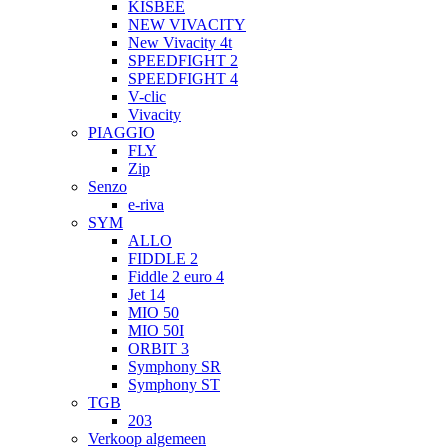
KISBEE
NEW VIVACITY
New Vivacity 4t
SPEEDFIGHT 2
SPEEDFIGHT 4
V-clic
Vivacity
PIAGGIO
FLY
Zip
Senzo
e-riva
SYM
ALLO
FIDDLE 2
Fiddle 2 euro 4
Jet 14
MIO 50
MIO 50I
ORBIT 3
Symphony SR
Symphony ST
TGB
203
Verkoop algemeen