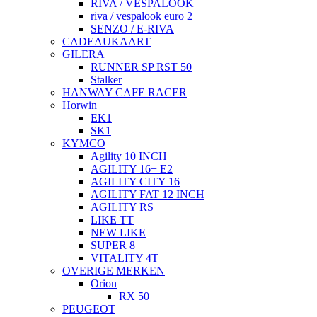
RIVA / VESPALOOK
riva / vespalook euro 2
SENZO / E-RIVA
CADEAUKAART
GILERA
RUNNER SP RST 50
Stalker
HANWAY CAFE RACER
Horwin
EK1
SK1
KYMCO
Agility 10 INCH
AGILITY 16+ E2
AGILITY CITY 16
AGILITY FAT 12 INCH
AGILITY RS
LIKE TT
NEW LIKE
SUPER 8
VITALITY 4T
OVERIGE MERKEN
Orion
RX 50
PEUGEOT