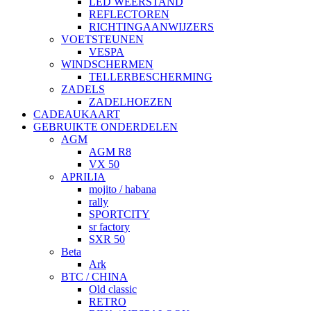
LED WEERSTAND
REFLECTOREN
RICHTINGAANWIJZERS
VOETSTEUNEN
VESPA
WINDSCHERMEN
TELLERBESCHERMING
ZADELS
ZADELHOEZEN
CADEAUKAART
GEBRUIKTE ONDERDELEN
AGM
AGM R8
VX 50
APRILIA
mojito / habana
rally
SPORTCITY
sr factory
SXR 50
Beta
Ark
BTC / CHINA
Old classic
RETRO