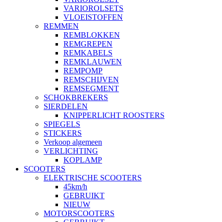
VARIOROLSETS
VLOEISTOFFEN
REMMEN
REMBLOKKEN
REMGREPEN
REMKABELS
REMKLAUWEN
REMPOMP
REMSCHIJVEN
REMSEGMENT
SCHOKBREKERS
SIERDELEN
KNIPPERLICHT ROOSTERS
SPIEGELS
STICKERS
Verkoop algemeen
VERLICHTING
KOPLAMP
SCOOTERS
ELEKTRISCHE SCOOTERS
45km/h
GEBRUIKT
NIEUW
MOTORSCOOTERS