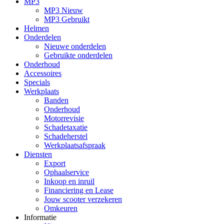
MP3
MP3 Nieuw
MP3 Gebruikt
Helmen
Onderdelen
Nieuwe onderdelen
Gebruikte onderdelen
Onderhoud
Accessoires
Specials
Werkplaats
Banden
Onderhoud
Motorrevisie
Schadetaxatie
Schadeherstel
Werkplaatsafspraak
Diensten
Export
Ophaalservice
Inkoop en inruil
Financiering en Lease
Jouw scooter verzekeren
Omkeuren
Informatie