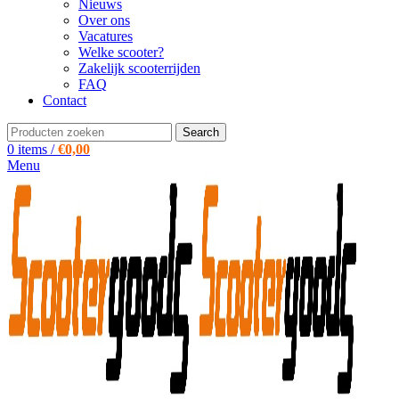
Nieuws
Over ons
Vacatures
Welke scooter?
Zakelijk scooterrijden
FAQ
Contact
Search
0
items
/
€
0,00
Menu