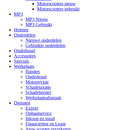
Motorscooters nieuw
Motorscooters gebruikt
MP3
MP3 Nieuw
MP3 Gebruikt
Helmen
Onderdelen
Nieuwe onderdelen
Gebruikte onderdelen
Onderhoud
Accessoires
Specials
Werkplaats
Banden
Onderhoud
Motorrevisie
Schadetaxatie
Schadeherstel
Werkplaatsafspraak
Diensten
Export
Ophaalservice
Inkoop en inruil
Financiering en Lease
Jouw scooter verzekeren