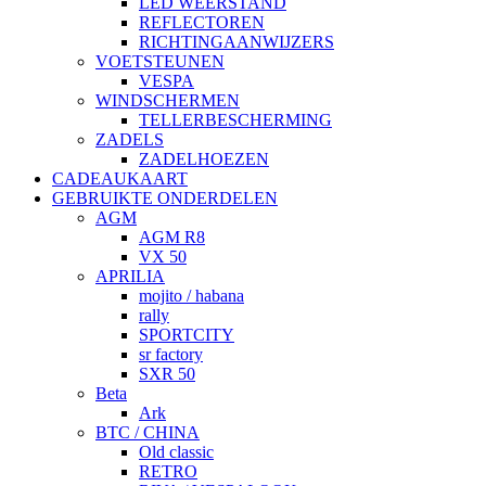
LED WEERSTAND
REFLECTOREN
RICHTINGAANWIJZERS
VOETSTEUNEN
VESPA
WINDSCHERMEN
TELLERBESCHERMING
ZADELS
ZADELHOEZEN
CADEAUKAART
GEBRUIKTE ONDERDELEN
AGM
AGM R8
VX 50
APRILIA
mojito / habana
rally
SPORTCITY
sr factory
SXR 50
Beta
Ark
BTC / CHINA
Old classic
RETRO