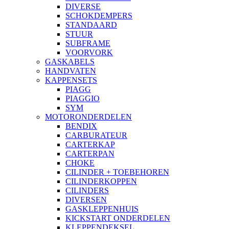
DIVERSE
SCHOKDEMPERS
STANDAARD
STUUR
SUBFRAME
VOORVORK
GASKABELS
HANDVATEN
KAPPENSETS
PIAGG
PIAGGIO
SYM
MOTORONDERDELEN
BENDIX
CARBURATEUR
CARTERKAP
CARTERPAN
CHOKE
CILINDER + TOEBEHOREN
CILINDERKOPPEN
CILINDERS
DIVERSEN
GASKLEPPENHUIS
KICKSTART ONDERDELEN
KLEPPENDEKSEL