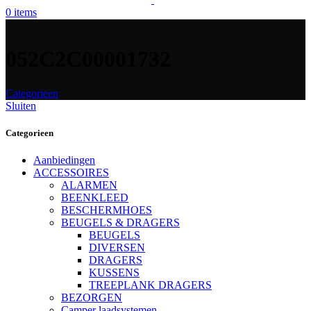
0
items
052C2C00001732
Categorieen
Sluiten
Categorieen
Aanbiedingen
ACCESSOIRES
ALARMEN
BEENKLEED
BESCHERMHOES
BEUGELS & DRAGERS
BEUGELS
DIVERSEN
DRAGERS
KUSSENS
TREEPLANK DRAGERS
BEZORGEN
Camper laadsystemen