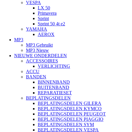
VESPA
LX 50
Primavera
Sprint
Sprint 50 4t e2
YAMAHA
AEROX
MP3
MP3 Gebruikt
MP3 Nieuw
NIEUWE ONDERDELEN
ACCESSOIRES
VERLICHTING
ACCU
BANDEN
BINNENBAND
BUITENBAND
REPARATIESET
BEPLATINGSDELEN
BEPLATINGSDELEN GILERA
BEPLATINGSDELEN KYMCO
BEPLATINGSDELEN PEUGEOT
BEPLATINGSDELEN PIAGGIO
BEPLATINGSDELEN SYM
BEPLATINGSDELEN VESPA