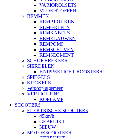
VARIOROLSETS
VLOEISTOFFEN
REMMEN
REMBLOKKEN
REMGREPEN
REMKABELS
REMKLAUWEN
REMPOMP
REMSCHIJVEN
REMSEGMENT
SCHOKBREKERS
SIERDELEN
KNIPPERLICHT ROOSTERS
SPIEGELS
STICKERS
Verkoop algemeen
VERLICHTING
KOPLAMP
SCOOTERS
ELEKTRISCHE SCOOTERS
45km/h
GEBRUIKT
NIEUW
MOTORSCOOTERS