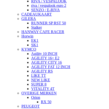
RIVA / VESPALOOK
riva / vespalook euro 2
SENZO / E-RIVA
CADEAUKAART
GILERA
RUNNER SP RST 50
Stalker
HANWAY CAFE RACER
Horwin
EK1
SK1
KYMCO
Agility 10 INCH
AGILITY 16+ E2
AGILITY CITY 16
AGILITY FAT 12 INCH
AGILITY RS
LIKE TT
NEW LIKE
SUPER 8
VITALITY 4T
OVERIGE MERKEN
Orion
RX 50
PEUGEOT