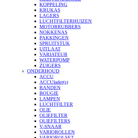
KOPPELING
KRUKAS
LAGERS
LUCHTFILTERHUIZEN
MOTORRUBBERS
NOKKENAS
PAKKINGEN
SPRUITSTUK
UITLAAT
VARIATEUR
WATERPOMP
ZUIGERS
ONDERHOUD
ACCU
ACCUlader(s)
BANDEN
BOUGIE
LAMPEN
LUCHTFILTER
OLIE
OLIEFILTER
OLIEFILTERS
V-SNAAR
VARIOROLLEN
VARIOROLSET