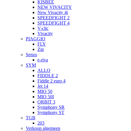
KISBEE
NEW VIVACITY
New Vivacity 4t
SPEEDFIGHT 2
SPEEDFIGHT 4
V-clic
Vivacity
PIAGGIO
FLY
Zip
Senzo
e-riva
SYM
ALLO
FIDDLE 2
Fiddle 2 euro 4
Jet 14
MIO 50
MIO 50I
ORBIT 3
Symphony SR
Symphony ST
TGB
203
Verkoop algemeen