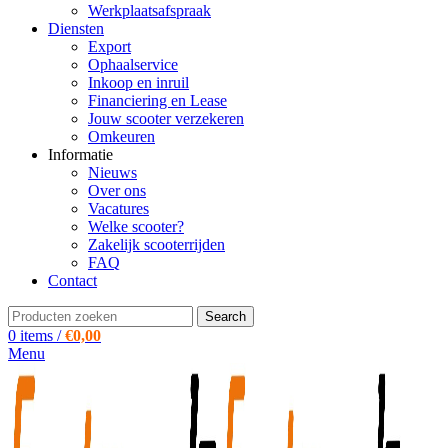
Werkplaatsafspraak
Diensten
Export
Ophaalservice
Inkoop en inruil
Financiering en Lease
Jouw scooter verzekeren
Omkeuren
Informatie
Nieuws
Over ons
Vacatures
Welke scooter?
Zakelijk scooterrijden
FAQ
Contact
Search
0
items
/
€
0,00
Menu