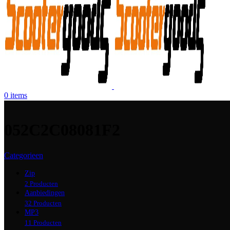
0
items
052C2C08081F2
Categorieen
Zip
2 Producten
Aanbiedingen
32 Producten
MP3
11 Producten