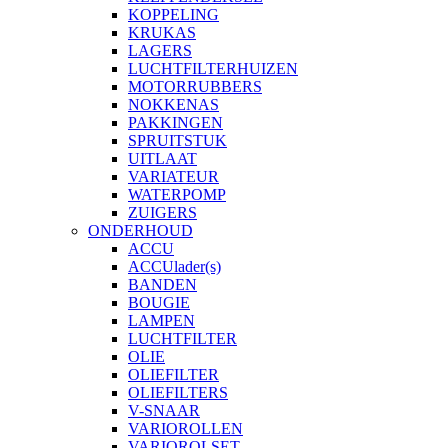
KOPPELING
KRUKAS
LAGERS
LUCHTFILTERHUIZEN
MOTORRUBBERS
NOKKENAS
PAKKINGEN
SPRUITSTUK
UITLAAT
VARIATEUR
WATERPOMP
ZUIGERS
ONDERHOUD
ACCU
ACCUlader(s)
BANDEN
BOUGIE
LAMPEN
LUCHTFILTER
OLIE
OLIEFILTER
OLIEFILTERS
V-SNAAR
VARIOROLLEN
VARIOROLSET