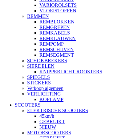
VARIOROLSETS
VLOEISTOFFEN
REMMEN
REMBLOKKEN
REMGREPEN
REMKABELS
REMKLAUWEN
REMPOMP
REMSCHIJVEN
REMSEGMENT
SCHOKBREKERS
SIERDELEN
KNIPPERLICHT ROOSTERS
SPIEGELS
STICKERS
Verkoop algemeen
VERLICHTING
KOPLAMP
SCOOTERS
ELEKTRISCHE SCOOTERS
45km/h
GEBRUIKT
NIEUW
MOTORSCOOTERS