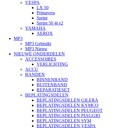
VESPA
LX 50
Primavera
Sprint
Sprint 50 4t e2
YAMAHA
AEROX
MP3
MP3 Gebruikt
MP3 Nieuw
NIEUWE ONDERDELEN
ACCESSOIRES
VERLICHTING
ACCU
BANDEN
BINNENBAND
BUITENBAND
REPARATIESET
BEPLATINGSDELEN
BEPLATINGSDELEN GILERA
BEPLATINGSDELEN KYMCO
BEPLATINGSDELEN PEUGEOT
BEPLATINGSDELEN PIAGGIO
BEPLATINGSDELEN SYM
BEPLATINGSDELEN VESPA