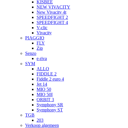
KISBEE
NEW VIVACITY
New Vivacity 4t
SPEEDFIGHT 2
SPEEDFIGHT 4
V-clic
Vivacity
PIAGGIO
FLY
Zip
Senzo
e-riva
SYM
ALLO
FIDDLE 2
Fiddle 2 euro 4
Jet 14
MIO 50
MIO 50I
ORBIT 3
Symphony SR
Symphony ST
TGB
203
Verkoop algemeen