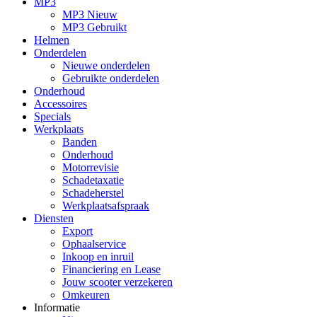
MP3
MP3 Nieuw
MP3 Gebruikt
Helmen
Onderdelen
Nieuwe onderdelen
Gebruikte onderdelen
Onderhoud
Accessoires
Specials
Werkplaats
Banden
Onderhoud
Motorrevisie
Schadetaxatie
Schadeherstel
Werkplaatsafspraak
Diensten
Export
Ophaalservice
Inkoop en inruil
Financiering en Lease
Jouw scooter verzekeren
Omkeuren
Informatie