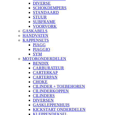
DIVERSE
SCHOKDEMPERS
STANDAARD
STUUR
SUBFRAME
VOORVORK
GASKABELS
HANDVATEN
KAPPENSETS
PIAGG
PIAGGIO
SYM
MOTORONDERDELEN
BENDIX
CARBURATEUR
CARTERKAP
CARTERPAN
CHOKE
CILINDER + TOEBEHOREN
CILINDERKOPPEN
CILINDERS
DIVERSEN
GASKLEPPENHUIS
KICKSTART ONDERDELEN
KLEPPENDEKSEL