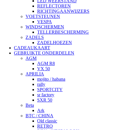
LED WEERSTAND
REFLECTOREN
RICHTINGAANWIJZERS
VOETSTEUNEN
VESPA
WINDSCHERMEN
TELLERBESCHERMING
ZADELS
ZADELHOEZEN
CADEAUKAART
GEBRUIKTE ONDERDELEN
AGM
AGM R8
VX 50
APRILIA
mojito / habana
rally
SPORTCITY
sr factory
SXR 50
Beta
Ark
BTC / CHINA
Old classic
RETRO