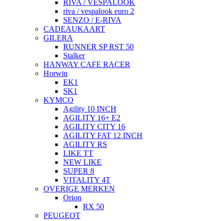
RIVA / VESPALOOK
riva / vespalook euro 2
SENZO / E-RIVA
CADEAUKAART
GILERA
RUNNER SP RST 50
Stalker
HANWAY CAFE RACER
Horwin
EK1
SK1
KYMCO
Agility 10 INCH
AGILITY 16+ E2
AGILITY CITY 16
AGILITY FAT 12 INCH
AGILITY RS
LIKE TT
NEW LIKE
SUPER 8
VITALITY 4T
OVERIGE MERKEN
Orion
RX 50
PEUGEOT