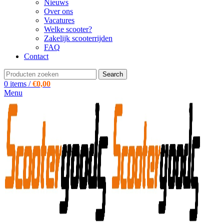
Nieuws
Over ons
Vacatures
Welke scooter?
Zakelijk scooterrijden
FAQ
Contact
Search
0
items
/
€
0,00
Menu