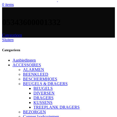
0
items
05343600001332
Categorieen
Sluiten
Categorieen
Aanbiedingen
ACCESSOIRES
ALARMEN
BEENKLEED
BESCHERMHOES
BEUGELS & DRAGERS
BEUGELS
DIVERSEN
DRAGERS
KUSSENS
TREEPLANK DRAGERS
BEZORGEN
Camper laadsystemen