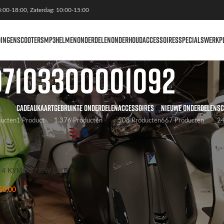
3:00-18:00, Zaterdag: 10:00-15:00
DINGEN
SCOOTERS
MP3
HELMEN
ONDERDELEN
ONDERHOUD
ACCESSOIRES
SPECIALS
WERKP
07103300001092
CADEAUKAART
GEBRUIKTE ONDERDELEN
ACCESSOIRES
NIEUWE ONDERDELEN
SC
ducten
1 Product
1.376 Producten
508 Producten
667 Producten
24
kelnummer
/
07103300001092
Weergaven
9
4 KYMCO NEW LIKE A
50,00