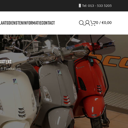
Tel: 013 - 533 5205
LAATS
DIENSTEN
INFORMATIE
CONTACT
0
/
€
0,00
OOTERS
8 Producten
24
36