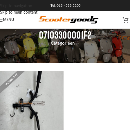
Tel: 013 - 533 5205
Skip to navigation
Skip to main content
MENU
07103300001F2
Categorieen
Home
/
Product Artikelnummer
/
07103300001F2
Enig resultaat
Toon zijbalk
VERKOCHT