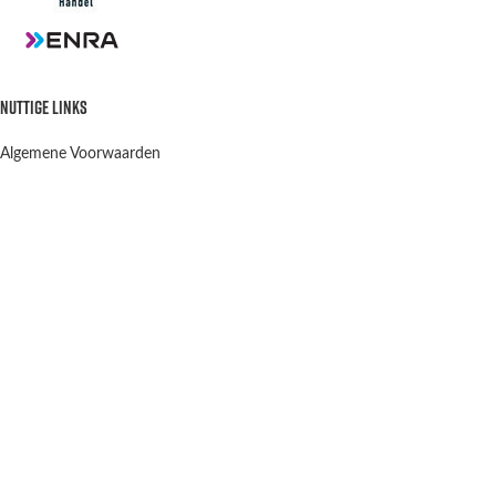
NUTTIGE LINKS
Algemene Voorwaarden
Privacy Policy
Verzenden en retourneren
Contact
OPENINGSTIJDEN
Winkel & Werkplaats
Dinsdag t/m Vrijdag:
9:00-12:00 13:00-18:00
Winkel Zaterdag:
10:00-15:00
Zondag & Maandag:
Gesloten
Scootergoods
2021