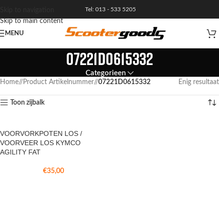
Tel: 013 - 533 5205
Skip to navigation
Skip to main content
MENU
07221D0615332
Categorieen
Home
/
Product Artikelnummer
/
07221D0615332
Enig resultaat
Toon zijbalk
VOORVORKPOTEN LOS /
VOORVEER LOS KYMCO
AGILITY FAT
€
35,00