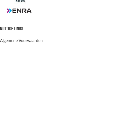
NUTTIGE LINKS
Algemene Voorwaarden
Privacy Policy
Verzenden en retourneren
Contact
OPENINGSTIJDEN
Winkel & Werkplaats
Dinsdag t/m Vrijdag:
9:00-12:00 13:00-18:00
Winkel Zaterdag:
10:00-15:00
Zondag & Maandag:
Gesloten
Scootergoods
2021