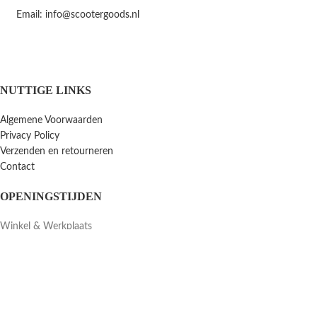
Email: info@scootergoods.nl
NUTTIGE LINKS
Algemene Voorwaarden
Privacy Policy
Verzenden en retourneren
Contact
OPENINGSTIJDEN
Winkel & Werkplaats
Dinsdag t/m Vrijdag:
9:00-12:00 13:00-18:00
Winkel Zaterdag:
10:00-15:00
Zondag & Maandag: