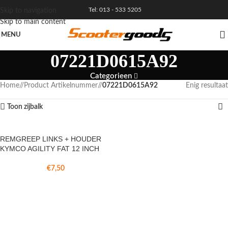
Tel: 013 - 533 5205
Skip to navigation
Skip to main content
MENU
07221D0615A92
Categorieen
Home
/
Product Artikelnummer
/
07221D0615A92
Enig resultaat
Toon zijbalk
REMGREEP LINKS + HOUDER
KYMCO AGILITY FAT 12 INCH
€
7,50