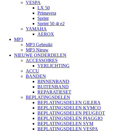
VESPA
LX 50
Primavera
Sprint
Sprint 50 4t e2
YAMAHA
AEROX
MP3
MP3 Gebruikt
MP3 Nieuw
NIEUWE ONDERDELEN
ACCESSOIRES
VERLICHTING
ACCU
BANDEN
BINNENBAND
BUITENBAND
REPARATIESET
BEPLATINGSDELEN
BEPLATINGSDELEN GILERA
BEPLATINGSDELEN KYMCO
BEPLATINGSDELEN PEUGEOT
BEPLATINGSDELEN PIAGGIO
BEPLATINGSDELEN SYM
BEPLATINGSDELEN VESPA