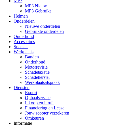
MP3
MP3 Nieuw
MP3 Gebruikt
Helmen
Onderdelen
Nieuwe onderdelen
Gebruikte onderdelen
Onderhoud
Accessoires
Specials
Werkplaats
Banden
Onderhoud
Motorrevisie
Schadetaxatie
Schadeherstel
Werkplaatsafspraak
Diensten
Export
Ophaalservice
Inkoop en inruil
Financiering en Lease
Jouw scooter verzekeren
Omkeuren
Informatie