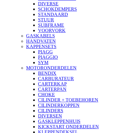
DIVERSE
SCHOKDEMPERS
STANDAARD
STUUR
SUBFRAME
VOORVORK
GASKABELS
HANDVATEN
KAPPENSETS
PIAGG
PIAGGIO
SYM
MOTORONDERDELEN
BENDIX
CARBURATEUR
CARTERKAP
CARTERPAN
CHOKE
CILINDER + TOEBEHOREN
CILINDERKOPPEN
CILINDERS
DIVERSEN
GASKLEPPENHUIS
KICKSTART ONDERDELEN
KLEPPENDEKSEL