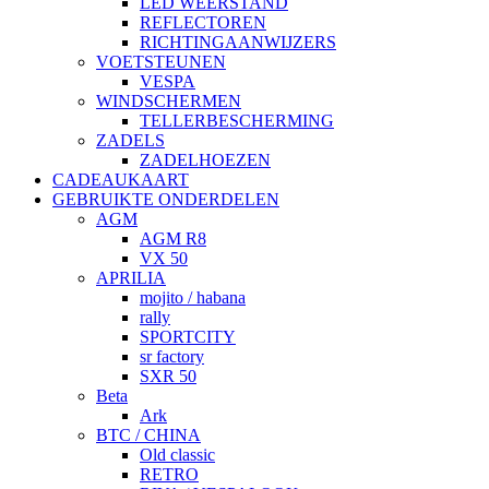
LED WEERSTAND
REFLECTOREN
RICHTINGAANWIJZERS
VOETSTEUNEN
VESPA
WINDSCHERMEN
TELLERBESCHERMING
ZADELS
ZADELHOEZEN
CADEAUKAART
GEBRUIKTE ONDERDELEN
AGM
AGM R8
VX 50
APRILIA
mojito / habana
rally
SPORTCITY
sr factory
SXR 50
Beta
Ark
BTC / CHINA
Old classic
RETRO