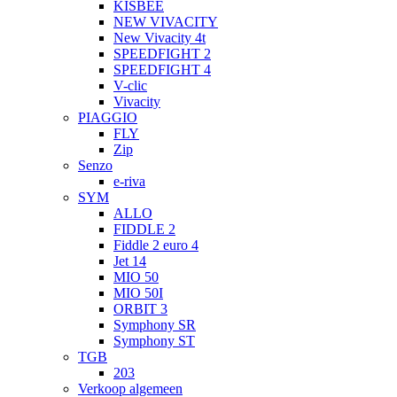
KISBEE
NEW VIVACITY
New Vivacity 4t
SPEEDFIGHT 2
SPEEDFIGHT 4
V-clic
Vivacity
PIAGGIO
FLY
Zip
Senzo
e-riva
SYM
ALLO
FIDDLE 2
Fiddle 2 euro 4
Jet 14
MIO 50
MIO 50I
ORBIT 3
Symphony SR
Symphony ST
TGB
203
Verkoop algemeen