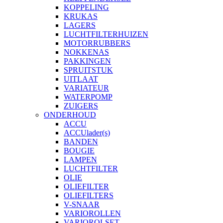
KOPPELING
KRUKAS
LAGERS
LUCHTFILTERHUIZEN
MOTORRUBBERS
NOKKENAS
PAKKINGEN
SPRUITSTUK
UITLAAT
VARIATEUR
WATERPOMP
ZUIGERS
ONDERHOUD
ACCU
ACCUlader(s)
BANDEN
BOUGIE
LAMPEN
LUCHTFILTER
OLIE
OLIEFILTER
OLIEFILTERS
V-SNAAR
VARIOROLLEN
VARIOROLSET