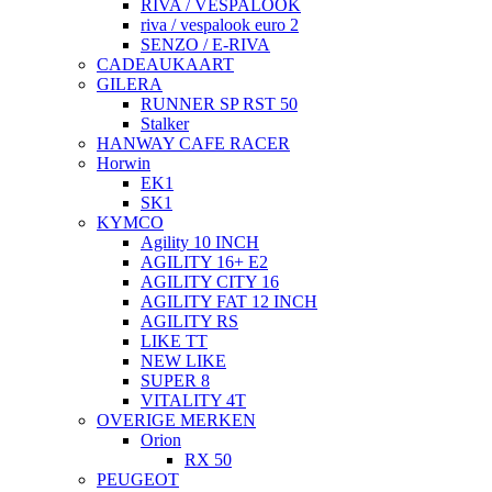
RIVA / VESPALOOK
riva / vespalook euro 2
SENZO / E-RIVA
CADEAUKAART
GILERA
RUNNER SP RST 50
Stalker
HANWAY CAFE RACER
Horwin
EK1
SK1
KYMCO
Agility 10 INCH
AGILITY 16+ E2
AGILITY CITY 16
AGILITY FAT 12 INCH
AGILITY RS
LIKE TT
NEW LIKE
SUPER 8
VITALITY 4T
OVERIGE MERKEN
Orion
RX 50
PEUGEOT