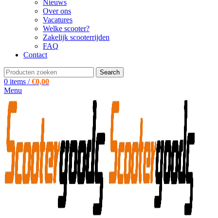
Nieuws
Over ons
Vacatures
Welke scooter?
Zakelijk scooterrijden
FAQ
Contact
Search
0
items
/
€
0,00
Menu