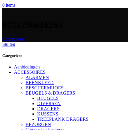
0
items
0728250616262
Categorieen
Sluiten
Categorieen
Aanbiedingen
ACCESSOIRES
ALARMEN
BEENKLEED
BESCHERMHOES
BEUGELS & DRAGERS
BEUGELS
DIVERSEN
DRAGERS
KUSSENS
TREEPLANK DRAGERS
BEZORGEN
Camper laadsystemen