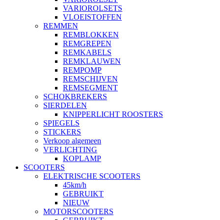
VARIOROLSETS
VLOEISTOFFEN
REMMEN
REMBLOKKEN
REMGREPEN
REMKABELS
REMKLAUWEN
REMPOMP
REMSCHIJVEN
REMSEGMENT
SCHOKBREKERS
SIERDELEN
KNIPPERLICHT ROOSTERS
SPIEGELS
STICKERS
Verkoop algemeen
VERLICHTING
KOPLAMP
SCOOTERS
ELEKTRISCHE SCOOTERS
45km/h
GEBRUIKT
NIEUW
MOTORSCOOTERS