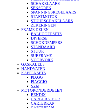
SCHAKELAARS
SENSOREN
SPANNINGSREGELAARS
STARTMOTOR
STUURSCHAKELAARS
ZEKERINGEN
FRAME DELEN
BALHOOFDSETS
DIVERSE
SCHOKDEMPERS
STANDAARD
STUUR
SUBFRAME
VOORVORK
GASKABELS
HANDVATEN
KAPPENSETS
PIAGG
PIAGGIO
SYM
MOTORONDERDELEN
BENDIX
CARBURATEUR
CARTERKAP
CARTERPAN