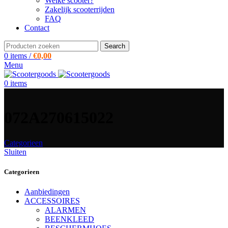
Welke scooter?
Zakelijk scooterrijden
FAQ
Contact
Search
0
items
/
€
0,00
Menu
0
items
072A270615022
Categorieen
Sluiten
Categorieen
Aanbiedingen
ACCESSOIRES
ALARMEN
BEENKLEED