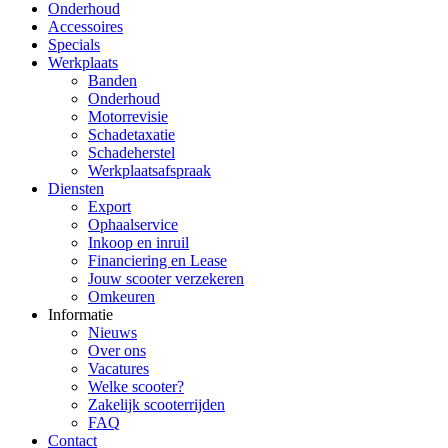
Onderhoud
Accessoires
Specials
Werkplaats
Banden
Onderhoud
Motorrevisie
Schadetaxatie
Schadeherstel
Werkplaatsafspraak
Diensten
Export
Ophaalservice
Inkoop en inruil
Financiering en Lease
Jouw scooter verzekeren
Omkeuren
Informatie
Nieuws
Over ons
Vacatures
Welke scooter?
Zakelijk scooterrijden
FAQ
Contact