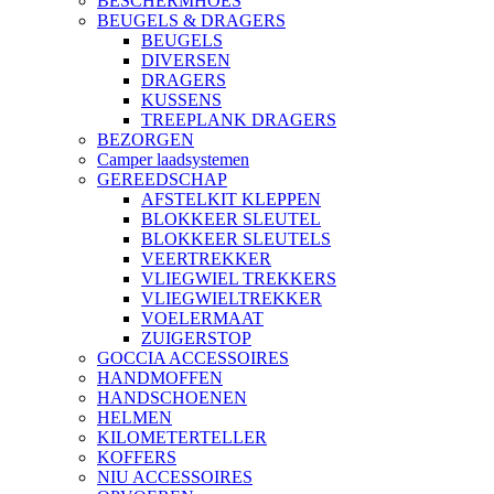
BESCHERMHOES
BEUGELS & DRAGERS
BEUGELS
DIVERSEN
DRAGERS
KUSSENS
TREEPLANK DRAGERS
BEZORGEN
Camper laadsystemen
GEREEDSCHAP
AFSTELKIT KLEPPEN
BLOKKEER SLEUTEL
BLOKKEER SLEUTELS
VEERTREKKER
VLIEGWIEL TREKKERS
VLIEGWIELTREKKER
VOELERMAAT
ZUIGERSTOP
GOCCIA ACCESSOIRES
HANDMOFFEN
HANDSCHOENEN
HELMEN
KILOMETERTELLER
KOFFERS
NIU ACCESSOIRES