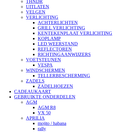
THNDR
UITLATEN
VELGEN
VERLICHTING
ACHTERLICHTEN
GRILL VERLICHTING
KENTEKENPLAAT VERLICHTING
KOPLAMP
LED WEERSTAND
REFLECTOREN
RICHTINGAANWIJZERS
VOETSTEUNEN
VESPA
WINDSCHERMEN
TELLERBESCHERMING
ZADELS
ZADELHOEZEN
CADEAUKAART
GEBRUIKTE ONDERDELEN
AGM
AGM R8
VX 50
APRILIA
mojito / habana
rally