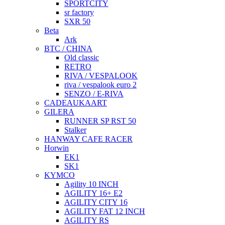
SPORTCITY
sr factory
SXR 50
Beta
Ark
BTC / CHINA
Old classic
RETRO
RIVA / VESPALOOK
riva / vespalook euro 2
SENZO / E-RIVA
CADEAUKAART
GILERA
RUNNER SP RST 50
Stalker
HANWAY CAFE RACER
Horwin
EK1
SK1
KYMCO
Agility 10 INCH
AGILITY 16+ E2
AGILITY CITY 16
AGILITY FAT 12 INCH
AGILITY RS