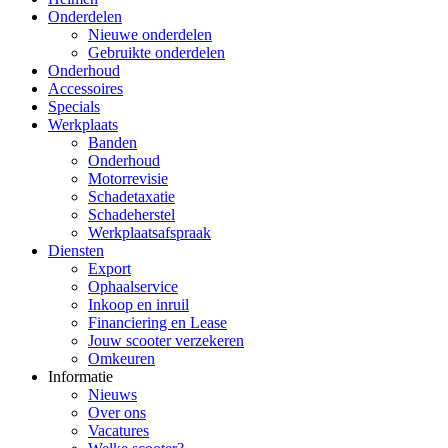
Onderdelen
Nieuwe onderdelen
Gebruikte onderdelen
Onderhoud
Accessoires
Specials
Werkplaats
Banden
Onderhoud
Motorrevisie
Schadetaxatie
Schadeherstel
Werkplaatsafspraak
Diensten
Export
Ophaalservice
Inkoop en inruil
Financiering en Lease
Jouw scooter verzekeren
Omkeuren
Informatie
Nieuws
Over ons
Vacatures