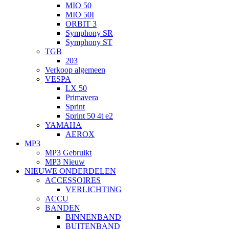
MIO 50
MIO 50I
ORBIT 3
Symphony SR
Symphony ST
TGB
203
Verkoop algemeen
VESPA
LX 50
Primavera
Sprint
Sprint 50 4t e2
YAMAHA
AEROX
MP3
MP3 Gebruikt
MP3 Nieuw
NIEUWE ONDERDELEN
ACCESSOIRES
VERLICHTING
ACCU
BANDEN
BINNENBAND
BUITENBAND