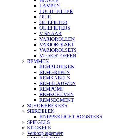
BOUGIE
LAMPEN
LUCHTFILTER
OLIE
OLIEFILTER
OLIEFILTERS
V-SNAAR
VARIOROLLEN
VARIOROLSET
VARIOROLSETS
VLOEISTOFFEN
REMMEN
REMBLOKKEN
REMGREPEN
REMKABELS
REMKLAUWEN
REMPOMP
REMSCHIJVEN
REMSEGMENT
SCHOKBREKERS
SIERDELEN
KNIPPERLICHT ROOSTERS
SPIEGELS
STICKERS
Verkoop algemeen