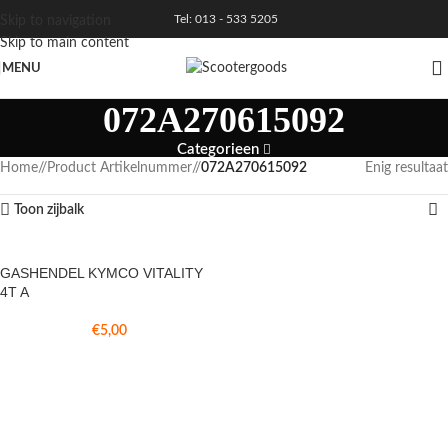
Tel: 013 - 533 5205
Skip to navigation
Skip to main content
MENU
072A270615092
Categorieen
Home
/
Product Artikelnummer
/
072A270615092
Enig resultaat
Toon zijbalk
GASHENDEL KYMCO VITALITY
4T A
€
5,00