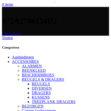
0
items
072A2706154D2
Categorieen
Sluiten
Categorieen
Aanbiedingen
ACCESSOIRES
ALARMEN
BEENKLEED
BESCHERMHOES
BEUGELS & DRAGERS
BEUGELS
DIVERSEN
DRAGERS
KUSSENS
TREEPLANK DRAGERS
BEZORGEN
Camper laadsystemen