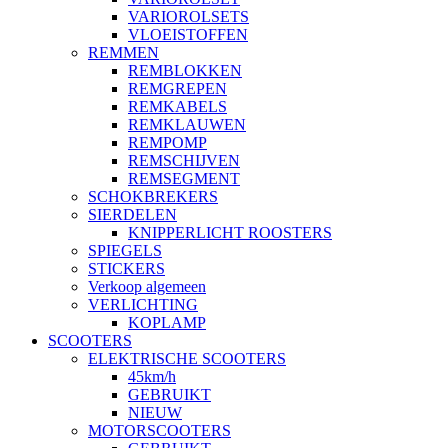
VARIOROLSETS
VLOEISTOFFEN
REMMEN
REMBLOKKEN
REMGREPEN
REMKABELS
REMKLAUWEN
REMPOMP
REMSCHIJVEN
REMSEGMENT
SCHOKBREKERS
SIERDELEN
KNIPPERLICHT ROOSTERS
SPIEGELS
STICKERS
Verkoop algemeen
VERLICHTING
KOPLAMP
SCOOTERS
ELEKTRISCHE SCOOTERS
45km/h
GEBRUIKT
NIEUW
MOTORSCOOTERS