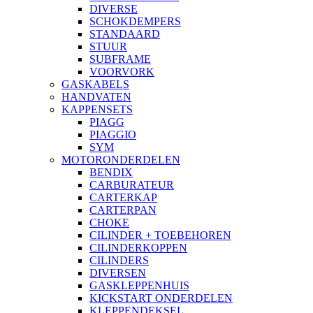
DIVERSE
SCHOKDEMPERS
STANDAARD
STUUR
SUBFRAME
VOORVORK
GASKABELS
HANDVATEN
KAPPENSETS
PIAGG
PIAGGIO
SYM
MOTORONDERDELEN
BENDIX
CARBURATEUR
CARTERKAP
CARTERPAN
CHOKE
CILINDER + TOEBEHOREN
CILINDERKOPPEN
CILINDERS
DIVERSEN
GASKLEPPENHUIS
KICKSTART ONDERDELEN
KLEPPENDEKSEL