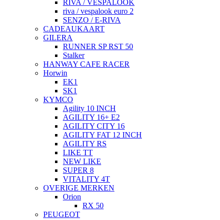
RIVA / VESPALOOK
riva / vespalook euro 2
SENZO / E-RIVA
CADEAUKAART
GILERA
RUNNER SP RST 50
Stalker
HANWAY CAFE RACER
Horwin
EK1
SK1
KYMCO
Agility 10 INCH
AGILITY 16+ E2
AGILITY CITY 16
AGILITY FAT 12 INCH
AGILITY RS
LIKE TT
NEW LIKE
SUPER 8
VITALITY 4T
OVERIGE MERKEN
Orion
RX 50
PEUGEOT