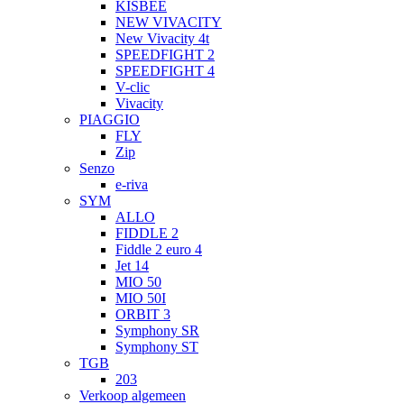
KISBEE
NEW VIVACITY
New Vivacity 4t
SPEEDFIGHT 2
SPEEDFIGHT 4
V-clic
Vivacity
PIAGGIO
FLY
Zip
Senzo
e-riva
SYM
ALLO
FIDDLE 2
Fiddle 2 euro 4
Jet 14
MIO 50
MIO 50I
ORBIT 3
Symphony SR
Symphony ST
TGB
203
Verkoop algemeen