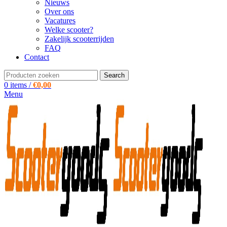
Nieuws
Over ons
Vacatures
Welke scooter?
Zakelijk scooterrijden
FAQ
Contact
Search
0
items
/
€
0,00
Menu