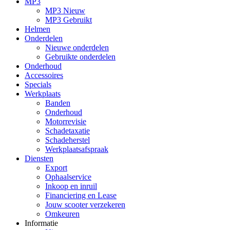
MP3
MP3 Nieuw
MP3 Gebruikt
Helmen
Onderdelen
Nieuwe onderdelen
Gebruikte onderdelen
Onderhoud
Accessoires
Specials
Werkplaats
Banden
Onderhoud
Motorrevisie
Schadetaxatie
Schadeherstel
Werkplaatsafspraak
Diensten
Export
Ophaalservice
Inkoop en inruil
Financiering en Lease
Jouw scooter verzekeren
Omkeuren
Informatie