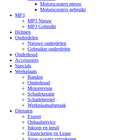
Motorscooters nieuw
Motorscooters gebruikt
MP3
MP3 Nieuw
MP3 Gebruikt
Helmen
Onderdelen
Nieuwe onderdelen
Gebruikte onderdelen
Onderhoud
Accessoires
Specials
Werkplaats
Banden
Onderhoud
Motorrevisie
Schadetaxatie
Schadeherstel
Werkplaatsafspraak
Diensten
Export
Ophaalservice
Inkoop en inruil
Financiering en Lease
Jouw scooter verzekeren