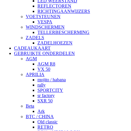
LED WEERSTAND
REFLECTOREN
RICHTINGAANWIJZERS
VOETSTEUNEN
VESPA
WINDSCHERMEN
TELLERBESCHERMING
ZADELS
ZADELHOEZEN
CADEAUKAART
GEBRUIKTE ONDERDELEN
AGM
AGM R8
VX 50
APRILIA
mojito / habana
rally
SPORTCITY
sr factory
SXR 50
Beta
Ark
BTC / CHINA
Old classic
RETRO