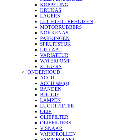
KOPPELING
KRUKAS
LAGERS
LUCHTFILTERHUIZEN
MOTORRUBBERS
NOKKENAS
PAKKINGEN
SPRUITSTUK
UITLAAT
VARIATEUR
WATERPOMP
ZUIGERS
ONDERHOUD
ACCU
ACCUlader(s)
BANDEN
BOUGIE
LAMPEN
LUCHTFILTER
OLIE
OLIEFILTER
OLIEFILTERS
V-SNAAR
VARIOROLLEN
VARIOROLSET