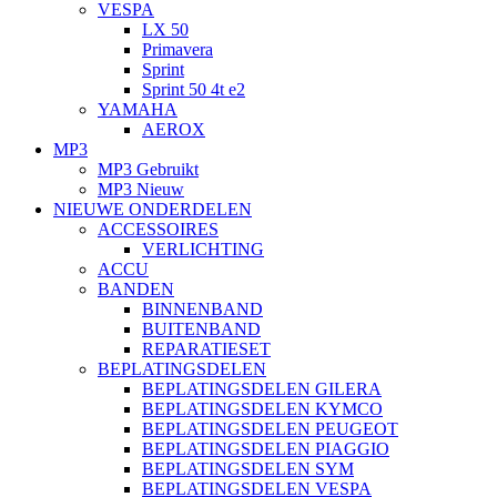
VESPA
LX 50
Primavera
Sprint
Sprint 50 4t e2
YAMAHA
AEROX
MP3
MP3 Gebruikt
MP3 Nieuw
NIEUWE ONDERDELEN
ACCESSOIRES
VERLICHTING
ACCU
BANDEN
BINNENBAND
BUITENBAND
REPARATIESET
BEPLATINGSDELEN
BEPLATINGSDELEN GILERA
BEPLATINGSDELEN KYMCO
BEPLATINGSDELEN PEUGEOT
BEPLATINGSDELEN PIAGGIO
BEPLATINGSDELEN SYM
BEPLATINGSDELEN VESPA