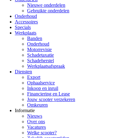
Nieuwe onderdelen
Gebruikte onderdelen
Onderhoud
Accessoires
Specials
Werkplaats
Banden
Onderhoud
Motorrevisie
Schadetaxatie
Schadeherstel
Werkplaatsafspraak
Diensten
Export
Ophaalservice
Inkoop en inruil
Financiering en Lease
Jouw scooter verzekeren
Omkeuren
Informatie
Nieuws
Over ons
Vacatures
Welke scooter?