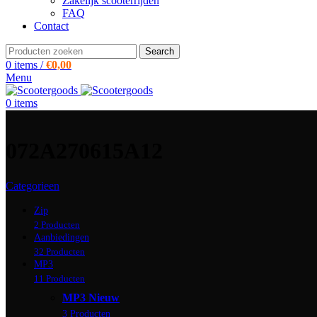
Zakelijk scooterrijden
FAQ
Contact
Search
0
items
/
€
0,00
Menu
0
items
072A270615A12
Categorieen
Zip
2 Producten
Aanbiedingen
32 Producten
MP3
11 Producten
MP3 Nieuw
3 Producten