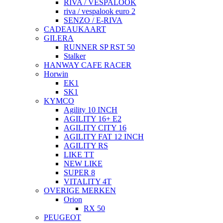
RIVA / VESPALOOK
riva / vespalook euro 2
SENZO / E-RIVA
CADEAUKAART
GILERA
RUNNER SP RST 50
Stalker
HANWAY CAFE RACER
Horwin
EK1
SK1
KYMCO
Agility 10 INCH
AGILITY 16+ E2
AGILITY CITY 16
AGILITY FAT 12 INCH
AGILITY RS
LIKE TT
NEW LIKE
SUPER 8
VITALITY 4T
OVERIGE MERKEN
Orion
RX 50
PEUGEOT