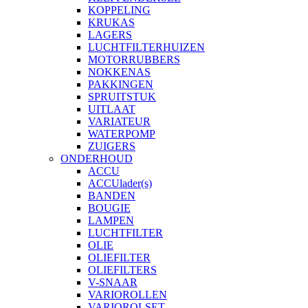
KOPPELING
KRUKAS
LAGERS
LUCHTFILTERHUIZEN
MOTORRUBBERS
NOKKENAS
PAKKINGEN
SPRUITSTUK
UITLAAT
VARIATEUR
WATERPOMP
ZUIGERS
ONDERHOUD
ACCU
ACCUlader(s)
BANDEN
BOUGIE
LAMPEN
LUCHTFILTER
OLIE
OLIEFILTER
OLIEFILTERS
V-SNAAR
VARIOROLLEN
VARIOROLSET