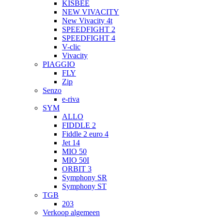
KISBEE
NEW VIVACITY
New Vivacity 4t
SPEEDFIGHT 2
SPEEDFIGHT 4
V-clic
Vivacity
PIAGGIO
FLY
Zip
Senzo
e-riva
SYM
ALLO
FIDDLE 2
Fiddle 2 euro 4
Jet 14
MIO 50
MIO 50I
ORBIT 3
Symphony SR
Symphony ST
TGB
203
Verkoop algemeen