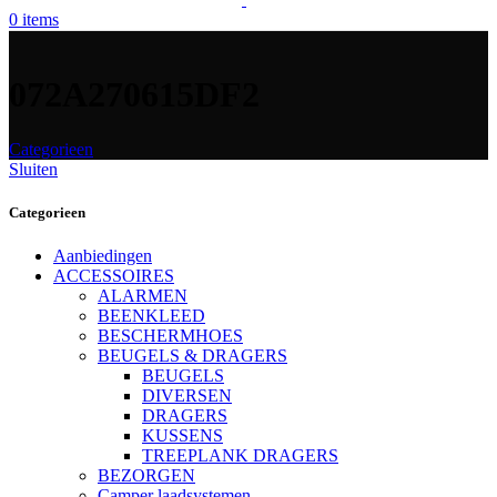
0
items
072A270615DF2
Categorieen
Sluiten
Categorieen
Aanbiedingen
ACCESSOIRES
ALARMEN
BEENKLEED
BESCHERMHOES
BEUGELS & DRAGERS
BEUGELS
DIVERSEN
DRAGERS
KUSSENS
TREEPLANK DRAGERS
BEZORGEN
Camper laadsystemen