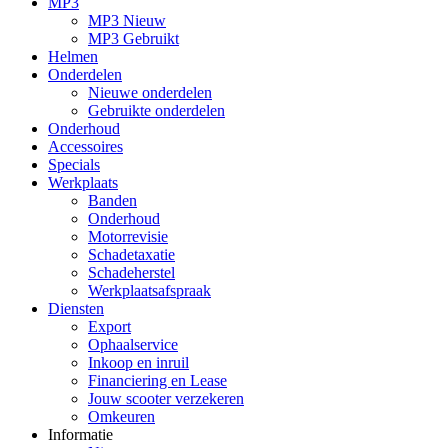
MP3
MP3 Nieuw
MP3 Gebruikt
Helmen
Onderdelen
Nieuwe onderdelen
Gebruikte onderdelen
Onderhoud
Accessoires
Specials
Werkplaats
Banden
Onderhoud
Motorrevisie
Schadetaxatie
Schadeherstel
Werkplaatsafspraak
Diensten
Export
Ophaalservice
Inkoop en inruil
Financiering en Lease
Jouw scooter verzekeren
Omkeuren
Informatie