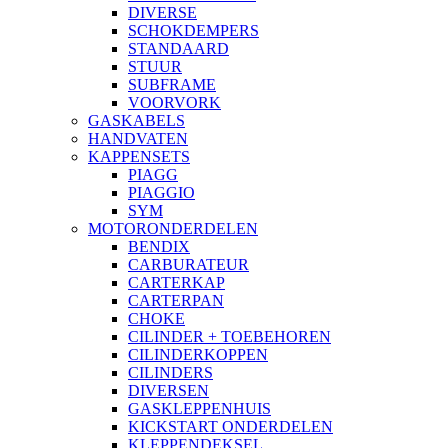
DIVERSE
SCHOKDEMPERS
STANDAARD
STUUR
SUBFRAME
VOORVORK
GASKABELS
HANDVATEN
KAPPENSETS
PIAGG
PIAGGIO
SYM
MOTORONDERDELEN
BENDIX
CARBURATEUR
CARTERKAP
CARTERPAN
CHOKE
CILINDER + TOEBEHOREN
CILINDERKOPPEN
CILINDERS
DIVERSEN
GASKLEPPENHUIS
KICKSTART ONDERDELEN
KLEPPENDEKSEL