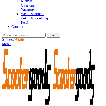
Nieuws
Over ons
Vacatures
Welke scooter?
Zakelijk scooterrijden
FAQ
Contact
Search
0
items
/
€
0,00
Menu