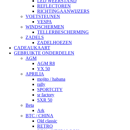
LED WEERSTAND
REFLECTOREN
RICHTINGAANWIJZERS
VOETSTEUNEN
VESPA
WINDSCHERMEN
TELLERBESCHERMING
ZADELS
ZADELHOEZEN
CADEAUKAART
GEBRUIKTE ONDERDELEN
AGM
AGM R8
VX 50
APRILIA
mojito / habana
rally
SPORTCITY
sr factory
SXR 50
Beta
Ark
BTC / CHINA
Old classic
RETRO