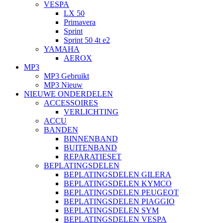
VESPA
LX 50
Primavera
Sprint
Sprint 50 4t e2
YAMAHA
AEROX
MP3
MP3 Gebruikt
MP3 Nieuw
NIEUWE ONDERDELEN
ACCESSOIRES
VERLICHTING
ACCU
BANDEN
BINNENBAND
BUITENBAND
REPARATIESET
BEPLATINGSDELEN
BEPLATINGSDELEN GILERA
BEPLATINGSDELEN KYMCO
BEPLATINGSDELEN PEUGEOT
BEPLATINGSDELEN PIAGGIO
BEPLATINGSDELEN SYM
BEPLATINGSDELEN VESPA