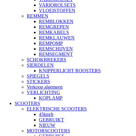
VARIOROLSETS
VLOEISTOFFEN
REMMEN
REMBLOKKEN
REMGREPEN
REMKABELS
REMKLAUWEN
REMPOMP
REMSCHIJVEN
REMSEGMENT
SCHOKBREKERS
SIERDELEN
KNIPPERLICHT ROOSTERS
SPIEGELS
STICKERS
Verkoop algemeen
VERLICHTING
KOPLAMP
SCOOTERS
ELEKTRISCHE SCOOTERS
45km/h
GEBRUIKT
NIEUW
MOTORSCOOTERS